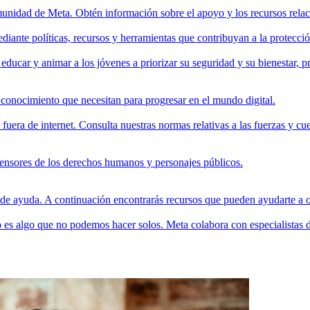
unidad de Meta. Obtén información sobre el apoyo y los recursos rela
nte políticas, recursos y herramientas que contribuyan a la protección 
educar y animar a los jóvenes a priorizar su seguridad y su bienestar, p
 conocimiento que necesitan para progresar en el mundo digital.
era de internet. Consulta nuestras normas relativas a las fuerzas y cue
fensores de los derechos humanos y personajes públicos.
 de ayuda. A continuación encontrarás recursos que pueden ayudarte a 
eso es algo que no podemos hacer solos. Meta colabora con especialista