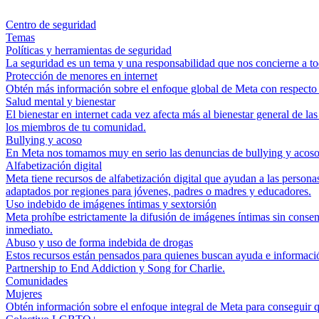
Centro de seguridad
Temas
Políticas y herramientas de seguridad
La seguridad es un tema y una responsabilidad que nos concierne a to
Protección de menores en internet
Obtén más información sobre el enfoque global de Meta con respecto a 
Salud mental y bienestar
El bienestar en internet cada vez afecta más al bienestar general de l
los miembros de tu comunidad.
Bullying y acoso
En Meta nos tomamos muy en serio las denuncias de bullying y acoso. 
Alfabetización digital
Meta tiene recursos de alfabetización digital que ayudan a las persona
adaptados por regiones para jóvenes, padres o madres y educadores.
Uso indebido de imágenes íntimas y sextorsión
Meta prohíbe estrictamente la difusión de imágenes íntimas sin conse
inmediato.
Abuso y uso de forma indebida de drogas
Estos recursos están pensados para quienes buscan ayuda e informació
Partnership to End Addiction y Song for Charlie.
Comunidades
Mujeres
Obtén información sobre el enfoque integral de Meta para conseguir q