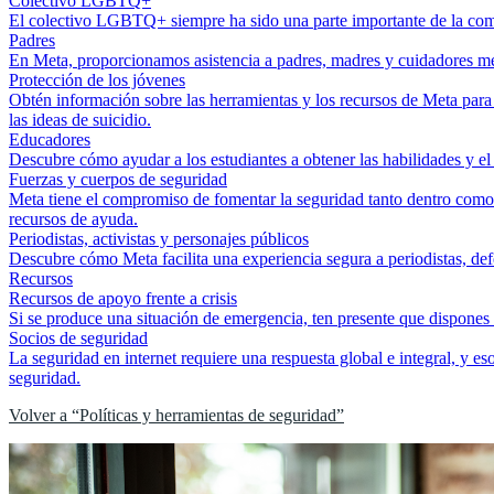
Colectivo LGBTQ+
El colectivo LGBTQ+ siempre ha sido una parte importante de la com
Padres
En Meta, proporcionamos asistencia a padres, madres y cuidadores media
Protección de los jóvenes
Obtén información sobre las herramientas y los recursos de Meta para 
las ideas de suicidio.
Educadores
Descubre cómo ayudar a los estudiantes a obtener las habilidades y el
Fuerzas y cuerpos de seguridad
Meta tiene el compromiso de fomentar la seguridad tanto dentro como fu
recursos de ayuda.
Periodistas, activistas y personajes públicos
Descubre cómo Meta facilita una experiencia segura a periodistas, de
Recursos
Recursos de apoyo frente a crisis
Si se produce una situación de emergencia, ten presente que dispones
Socios de seguridad
La seguridad en internet requiere una respuesta global e integral, y 
seguridad.
Volver a “Políticas y herramientas de seguridad”