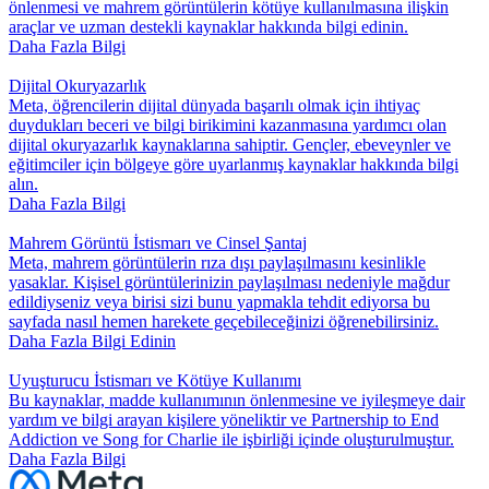
önlenmesi ve mahrem görüntülerin kötüye kullanılmasına ilişkin
araçlar ve uzman destekli kaynaklar hakkında bilgi edinin.
Daha Fazla Bilgi
Dijital Okuryazarlık
Meta, öğrencilerin dijital dünyada başarılı olmak için ihtiyaç
duydukları beceri ve bilgi birikimini kazanmasına yardımcı olan
dijital okuryazarlık kaynaklarına sahiptir. Gençler, ebeveynler ve
eğitimciler için bölgeye göre uyarlanmış kaynaklar hakkında bilgi
alın.
Daha Fazla Bilgi
Mahrem Görüntü İstismarı ve Cinsel Şantaj
Meta, mahrem görüntülerin rıza dışı paylaşılmasını kesinlikle
yasaklar. Kişisel görüntülerinizin paylaşılması nedeniyle mağdur
edildiyseniz veya birisi sizi bunu yapmakla tehdit ediyorsa bu
sayfada nasıl hemen harekete geçebileceğinizi öğrenebilirsiniz.
Daha Fazla Bilgi Edinin
Uyuşturucu İstismarı ve Kötüye Kullanımı
Bu kaynaklar, madde kullanımının önlenmesine ve iyileşmeye dair
yardım ve bilgi arayan kişilere yöneliktir ve Partnership to End
Addiction ve Song for Charlie ile işbirliği içinde oluşturulmuştur.
Daha Fazla Bilgi