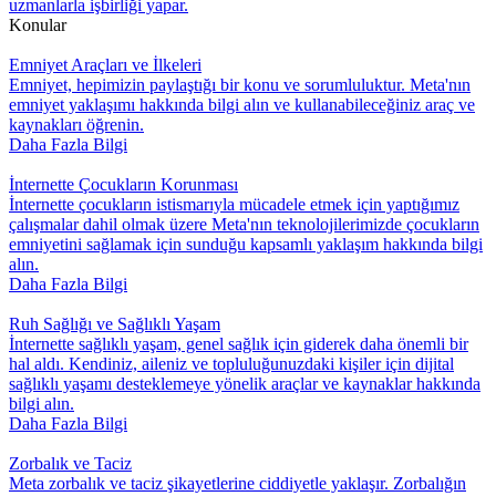
uzmanlarla işbirliği yapar.
Konular
Emniyet Araçları ve İlkeleri
Emniyet, hepimizin paylaştığı bir konu ve sorumluluktur. Meta'nın
emniyet yaklaşımı hakkında bilgi alın ve kullanabileceğiniz araç ve
kaynakları öğrenin.
Daha Fazla Bilgi
İnternette Çocukların Korunması
İnternette çocukların istismarıyla mücadele etmek için yaptığımız
çalışmalar dahil olmak üzere Meta'nın teknolojilerimizde çocukların
emniyetini sağlamak için sunduğu kapsamlı yaklaşım hakkında bilgi
alın.
Daha Fazla Bilgi
Ruh Sağlığı ve Sağlıklı Yaşam
İnternette sağlıklı yaşam, genel sağlık için giderek daha önemli bir
hal aldı. Kendiniz, aileniz ve topluluğunuzdaki kişiler için dijital
sağlıklı yaşamı desteklemeye yönelik araçlar ve kaynaklar hakkında
bilgi alın.
Daha Fazla Bilgi
Zorbalık ve Taciz
Meta zorbalık ve taciz şikayetlerine ciddiyetle yaklaşır. Zorbalığın