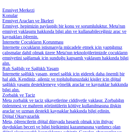
Emniyet Merkezi
Konular
Emniyet Araçları ve İlkeleri
Emniyet, hepimizin paylaştığı bir konu ve sorumluluktur. Meta'nın
emniyet yaklaşımı hakkında bilgi alın ve kullanabileceğiniz araç ve
kaynakları öğrenin.
İnternette Çocukların Korunması
İnternette çocukların istismarıyla mücadele etmek için yaptığımız
çalışmalar dahil olmak üzere Meta'nın teknolojilerimizde çocukların
emniyetini sağlamak için sunduğu kapsamlı yaklaşım hakkında bilgi
alın.
Ruh Sağlığı ve Sağlıklı Yaşam
İnternette sağlıklı yaşam, genel sağlık için giderek daha önemli bir
hal aldı. Kendiniz, aileniz ve topluluğunuzdaki kişiler için dijital
sağlıklı yaşamı desteklemeye yönelik araçlar ve kaynaklar hakkında
bilgi alın.
Zorbalık ve Taciz
Meta zorbalık ve taciz şikayetlerine ciddiyetle yaklaşır. Zorbalığın
önlenmesi ve mahrem görüntülerin kötüye kullanılmasına ilişkin
araçlar ve uzman destekli kaynaklar hakkında bilgi edinin.
Dijital Okuryazarlık
Meta, öğrencilerin dijital dünyada başarılı olmak için ihtiyaç
duydukları beceri ve bilgi birikimini kazanmasına yardımcı olan