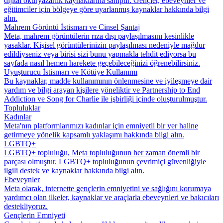
dijital okuryazarlık kaynaklarına sahiptir. Gençler, ebeveynler ve
eğitimciler için bölgeye göre uyarlanmış kaynaklar hakkında bilgi
alın.
Mahrem Görüntü İstismarı ve Cinsel Şantaj
Meta, mahrem görüntülerin rıza dışı paylaşılmasını kesinlikle
yasaklar. Kişisel görüntülerinizin paylaşılması nedeniyle mağdur
edildiyseniz veya birisi sizi bunu yapmakla tehdit ediyorsa bu
sayfada nasıl hemen harekete geçebileceğinizi öğrenebilirsiniz.
Uyuşturucu İstismarı ve Kötüye Kullanımı
Bu kaynaklar, madde kullanımının önlenmesine ve iyileşmeye dair
yardım ve bilgi arayan kişilere yöneliktir ve Partnership to End
Addiction ve Song for Charlie ile işbirliği içinde oluşturulmuştur.
Topluluklar
Kadınlar
Meta'nın platformlarımızı kadınlar için emniyetli bir yer haline
getirmeye yönelik kapsamlı yaklaşımı hakkında bilgi alın.
LGBTQ+
LGBTQ+ topluluğu, Meta topluluğunun her zaman önemli bir
parçası olmuştur. LGBTQ+ topluluğunun çevrimiçi güvenliğiyle
ilgili destek ve kaynaklar hakkında bilgi alın.
Ebeveynler
Meta olarak, internette gençlerin emniyetini ve sağlığını korumaya
yardımcı olan ilkeler, kaynaklar ve araçlarla ebeveynleri ve bakıcıları
destekliyoruz.
Gençlerin Emniyeti