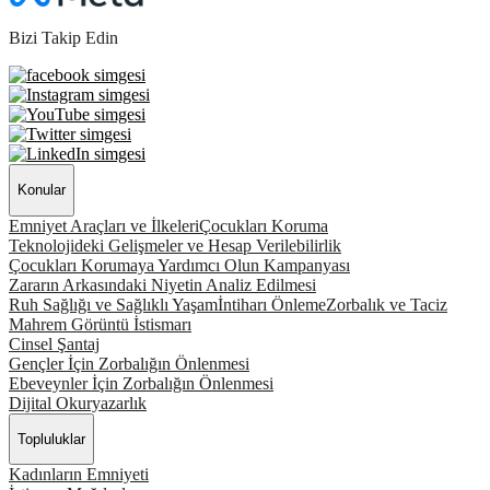
Bizi Takip Edin
Konular
Emniyet Araçları ve İlkeleri
Çocukları Koruma
Teknolojideki Gelişmeler ve Hesap Verilebilirlik
Çocukları Korumaya Yardımcı Olun Kampanyası
Zararın Arkasındaki Niyetin Analiz Edilmesi
Ruh Sağlığı ve Sağlıklı Yaşam
İntiharı Önleme
Zorbalık ve Taciz
Mahrem Görüntü İstismarı
Cinsel Şantaj
Gençler İçin Zorbalığın Önlenmesi
Ebeveynler İçin Zorbalığın Önlenmesi
Dijital Okuryazarlık
Topluluklar
Kadınların Emniyeti