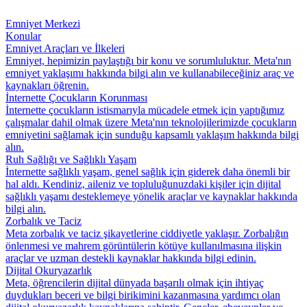
Emniyet Merkezi
Konular
Emniyet Araçları ve İlkeleri
Emniyet, hepimizin paylaştığı bir konu ve sorumluluktur. Meta'nın
emniyet yaklaşımı hakkında bilgi alın ve kullanabileceğiniz araç ve
kaynakları öğrenin.
İnternette Çocukların Korunması
İnternette çocukların istismarıyla mücadele etmek için yaptığımız
çalışmalar dahil olmak üzere Meta'nın teknolojilerimizde çocukların
emniyetini sağlamak için sunduğu kapsamlı yaklaşım hakkında bilgi
alın.
Ruh Sağlığı ve Sağlıklı Yaşam
İnternette sağlıklı yaşam, genel sağlık için giderek daha önemli bir
hal aldı. Kendiniz, aileniz ve topluluğunuzdaki kişiler için dijital
sağlıklı yaşamı desteklemeye yönelik araçlar ve kaynaklar hakkında
bilgi alın.
Zorbalık ve Taciz
Meta zorbalık ve taciz şikayetlerine ciddiyetle yaklaşır. Zorbalığın
önlenmesi ve mahrem görüntülerin kötüye kullanılmasına ilişkin
araçlar ve uzman destekli kaynaklar hakkında bilgi edinin.
Dijital Okuryazarlık
Meta, öğrencilerin dijital dünyada başarılı olmak için ihtiyaç
duydukları beceri ve bilgi birikimini kazanmasına yardımcı olan