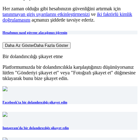
Her zaman olduğu gibi hesabınızın güvenliğini artırmak için
tanınmayan giriş uyarılarını etkinleştirmenizi
ve
iki faktörlü kimlik
doğrulamasını
açmanızı şiddetle tavsiye ederiz.
Hesabınızı nasıl güvene alacağınızı öğrenin
Daha Az Göster
Daha Fazla Göster
Bir dolandırıcılığı şikayet etme
Platformumuzda bir dolandırıcılıkla karşılaştığınızı düşünüyorsanız
lütfen "Gönderiyi şikayet et" veya "Fotoğrafı şikayet et" düğmesine
tıklayarak bunu bize şikayet edin.
Facebook'ta bir dolandırıcılığı şikayet edin
Instagram'da bir dolandırıcılığı şikayet edin