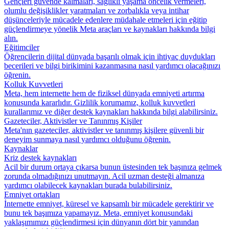
Gençleri güvende kalmaları, sağlıklı yaşama öncelik vermeleri,
olumlu değişiklikler yaratmaları ve zorbalıkla veya intihar
düşünceleriyle mücadele edenlere müdahale etmeleri için eğitip
güçlendirmeye yönelik Meta araçları ve kaynakları hakkında bilgi
alın.
Eğitimciler
Öğrencilerin dijital dünyada başarılı olmak için ihtiyaç duydukları
becerileri ve bilgi birikimini kazanmasına nasıl yardımcı olacağınızı
öğrenin.
Kolluk Kuvvetleri
Meta, hem internette hem de fiziksel dünyada emniyeti artırma
konusunda kararlıdır. Gizlilik korumamız, kolluk kuvvetleri
kurallarımız ve diğer destek kaynakları hakkında bilgi alabilirsiniz.
Gazeteciler, Aktivistler ve Tanınmış Kişiler
Meta'nın gazeteciler, aktivistler ve tanınmış kişilere güvenli bir
deneyim sunmaya nasıl yardımcı olduğunu öğrenin.
Kaynaklar
Kriz destek kaynakları
Acil bir durum ortaya çıkarsa bunun üstesinden tek başınıza gelmek
zorunda olmadığınızı unutmayın. Acil uzman desteği almanıza
yardımcı olabilecek kaynakları burada bulabilirsiniz.
Emniyet ortakları
İnternette emniyet, küresel ve kapsamlı bir mücadele gerektirir ve
bunu tek başımıza yapamayız. Meta, emniyet konusundaki
yaklaşımımızı güçlendirmesi için dünyanın dört bir yanından