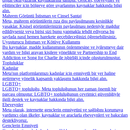
dijital okuryazarlık kaynaklarına sahiptir. Gençler, ebeveynler ve
eğitimciler için bölgeye göre uyarlanmış kaynaklar hakkında bilgi
alın.
Mahrem Görüntü İstismarı ve Cinsel Şantaj
Meta, mahrem görüntülerin rıza dışı paylaşılmasını kesinlikle
yasaklar. Kişisel görüntülerinizin paylaşılması nedeniyle mağdur
edildiyseniz veya birisi sizi bunu yapmakla tehdit ediyorsa bu
sayfada nasıl hemen harekete geçebileceğinizi öğrenebilirsiniz.
Uyuşturucu İstismarı ve Kötüye Kullanımı
Bu kaynaklar, madde kullanımının önlenmesine ve iyileşmeye dair
yardım ve bilgi arayan kişilere yöneliktir ve Partnership to End
Addiction ve Song for Charlie ile işbirliği içinde oluşturulmuştur.
Topluluklar
Kadınlar
Meta'nın platformlarımızı kadınlar için emniyetli bir yer haline
getirmeye yönelik kapsamlı yaklaşımı hakkında bilgi alın.
LGBTQ+
LGBTQ+ topluluğu, Meta topluluğunun her zaman önemli bir
parçası olmuştur. LGBTQ+ topluluğunun çevrimiçi güvenliğiyle
ilgili destek ve kaynaklar hakkında bilgi alın.
Ebeveynler
Meta olarak, internette gençlerin emniyetini ve sağlığını korumaya
yardımcı olan ilkeler, kaynaklar ve araçlarla ebeveynleri ve bakıcıları
destekliyoruz.
Gençlerin Emniyeti