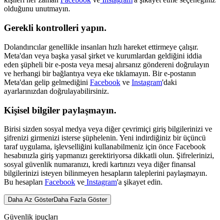
olduğunu unutmayın.
Gerekli kontrolleri yapın.
Dolandırıcılar genellikle insanları hızlı hareket ettirmeye çalışır.
Meta'dan veya başka yasal şirket ve kurumlardan geldiğini iddia
eden şüpheli bir e-posta veya mesaj alırsanız göndereni doğrulayın
ve herhangi bir bağlantıya veya eke tıklamayın. Bir e-postanın
Meta'dan gelip gelmediğini
Facebook
ve
Instagram
'daki
ayarlarınızdan doğrulayabilirsiniz.
Kişisel bilgiler paylaşmayın
.
Birisi sizden sosyal medya veya diğer çevrimiçi giriş bilgilerinizi ve
şifrenizi girmenizi isterse şüphelenin. Yeni indirdiğiniz bir üçüncü
taraf uygulama, işlevselliğini kullanabilmeniz için önce Facebook
hesabınızla giriş yapmanızı gerektiriyorsa dikkatli olun. Şifrelerinizi,
sosyal güvenlik numaranızı, kredi kartınızı veya diğer finansal
bilgilerinizi isteyen bilinmeyen hesapların taleplerini paylaşmayın.
Bu hesapları
Facebook
ve
Instagram
'a şikayet edin.
Daha Az Göster
Daha Fazla Göster
Güvenlik ipuçları