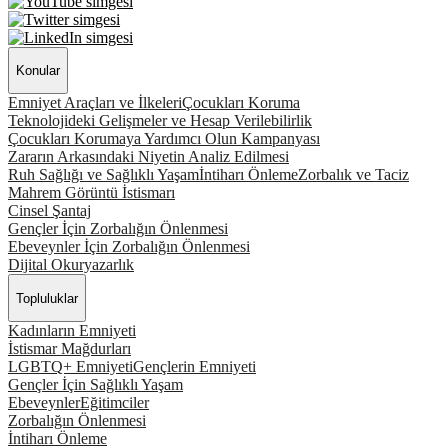
Konular
Emniyet Araçları ve İlkeleri
Çocukları Koruma
Teknolojideki Gelişmeler ve Hesap Verilebilirlik
Çocukları Korumaya Yardımcı Olun Kampanyası
Zararın Arkasındaki Niyetin Analiz Edilmesi
Ruh Sağlığı ve Sağlıklı Yaşam
İntiharı Önleme
Zorbalık ve Taciz
Mahrem Görüntü İstismarı
Cinsel Şantaj
Gençler İçin Zorbalığın Önlenmesi
Ebeveynler İçin Zorbalığın Önlenmesi
Dijital Okuryazarlık
Topluluklar
Kadınların Emniyeti
İstismar Mağdurları
LGBTQ+ Emniyeti
Gençlerin Emniyeti
Gençler İçin Sağlıklı Yaşam
Ebeveynler
Eğitimciler
Zorbalığın Önlenmesi
İntiharı Önleme