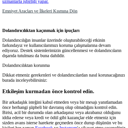
uzmanlarla işbirliği yapar.
Emniyet Araçları ve İlkeleri Kısmına Dön
Dolandırıcılıktan kaçınmak için ipuçları
Dolandırıcılığın insanlar üzerinde oluşturabileceği etkinin
farkındayız ve kullanıcılarımızı koruma çalışmalarına devam
ediyoruz. Destek sistemlerimizin güncellenmesi ve dolandırıcıların
dışarıda tutulması da buna dahildir.
Dolandırıcılıktan korunma
Dikkat etmeniz gerekenleri ve dolandırıcılardan nasıl korunacağınızı
burada inceleyebilirsiniz:
Etkileşim kurmadan önce kontrol edin.
Bir arkadaşlık isteğini kabul etmeden veya bir mesajı yanıtlamadan
önce herhangi şüpheli bir davranış olup olmadığını kontrol edin.
Birisi, acil bir durumda olan arkadaşınız veya akrabanız olduğunu
iddia ederse veya kredi ve ödül gibi kazançlar elde etmeniz için
sizden avans isterse harekete geçmeden önce durup düşünün ve bu
kişileri her zaman
Facebook
ve
Instagram
'a şikayet etme seçeneğiniz