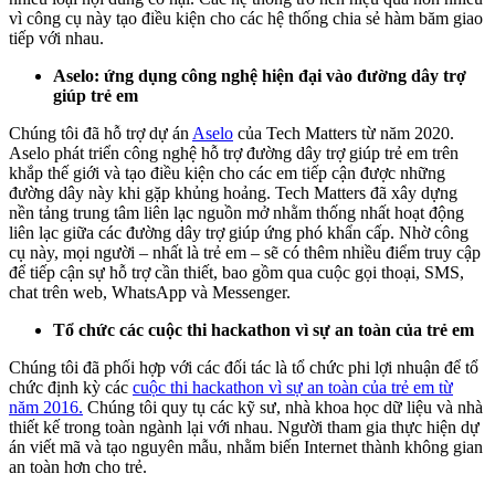
vì công cụ này tạo điều kiện cho các hệ thống chia sẻ hàm băm giao
tiếp với nhau.
Aselo: ứng dụng công nghệ hiện đại vào đường dây trợ
giúp trẻ em
Chúng tôi đã hỗ trợ dự án
Aselo
của Tech Matters từ năm 2020.
Aselo phát triển công nghệ hỗ trợ đường dây trợ giúp trẻ em trên
khắp thế giới và tạo điều kiện cho các em tiếp cận được những
đường dây này khi gặp khủng hoảng. Tech Matters đã xây dựng
nền tảng trung tâm liên lạc nguồn mở nhằm thống nhất hoạt động
liên lạc giữa các đường dây trợ giúp ứng phó khẩn cấp. Nhờ công
cụ này, mọi người – nhất là trẻ em – sẽ có thêm nhiều điểm truy cập
để tiếp cận sự hỗ trợ cần thiết, bao gồm qua cuộc gọi thoại, SMS,
chat trên web, WhatsApp và Messenger.
Tổ chức các cuộc thi hackathon vì sự an toàn của trẻ em
Chúng tôi đã phối hợp với các đối tác là tổ chức phi lợi nhuận để tổ
chức định kỳ các
cuộc thi hackathon vì sự an toàn của trẻ em từ
năm 2016.
Chúng tôi quy tụ các kỹ sư, nhà khoa học dữ liệu và nhà
thiết kế trong toàn ngành lại với nhau. Người tham gia thực hiện dự
án viết mã và tạo nguyên mẫu, nhằm biến Internet thành không gian
an toàn hơn cho trẻ.