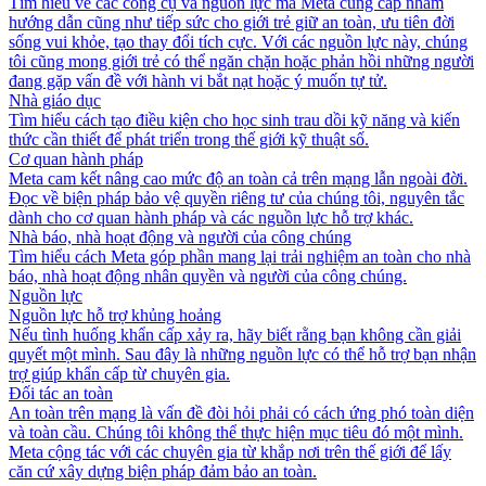
Tìm hiểu về các công cụ và nguồn lực mà Meta cung cấp nhằm
hướng dẫn cũng như tiếp sức cho giới trẻ giữ an toàn, ưu tiên đời
sống vui khỏe, tạo thay đổi tích cực. Với các nguồn lực này, chúng
tôi cũng mong giới trẻ có thể ngăn chặn hoặc phản hồi những người
đang gặp vấn đề với hành vi bắt nạt hoặc ý muốn tự tử.
Nhà giáo dục
Tìm hiểu cách tạo điều kiện cho học sinh trau dồi kỹ năng và kiến
thức cần thiết để phát triển trong thế giới kỹ thuật số.
Cơ quan hành pháp
Meta cam kết nâng cao mức độ an toàn cả trên mạng lẫn ngoài đời.
Đọc về biện pháp bảo vệ quyền riêng tư của chúng tôi, nguyên tắc
dành cho cơ quan hành pháp và các nguồn lực hỗ trợ khác.
Nhà báo, nhà hoạt động và người của công chúng
Tìm hiểu cách Meta góp phần mang lại trải nghiệm an toàn cho nhà
báo, nhà hoạt động nhân quyền và người của công chúng.
Nguồn lực
Nguồn lực hỗ trợ khủng hoảng
Nếu tình huống khẩn cấp xảy ra, hãy biết rằng bạn không cần giải
quyết một mình. Sau đây là những nguồn lực có thể hỗ trợ bạn nhận
trợ giúp khẩn cấp từ chuyên gia.
Đối tác an toàn
An toàn trên mạng là vấn đề đòi hỏi phải có cách ứng phó toàn diện
và toàn cầu. Chúng tôi không thể thực hiện mục tiêu đó một mình.
Meta cộng tác với các chuyên gia từ khắp nơi trên thế giới để lấy
căn cứ xây dựng biện pháp đảm bảo an toàn.