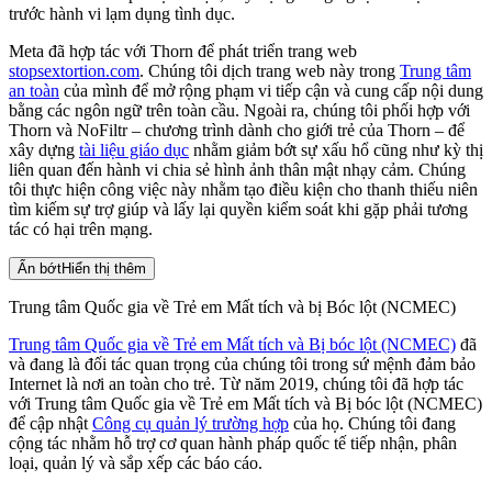
trước hành vi lạm dụng tình dục.
Meta đã hợp tác với Thorn để phát triển trang web
stopsextortion.com
. Chúng tôi dịch trang web này trong
Trung tâm
an toàn
của mình để mở rộng phạm vi tiếp cận và cung cấp nội dung
bằng các ngôn ngữ trên toàn cầu. Ngoài ra, chúng tôi phối hợp với
Thorn và NoFiltr – chương trình dành cho giới trẻ của Thorn – để
xây dựng
tài liệu giáo dục
nhằm giảm bớt sự xấu hổ cũng như kỳ thị
liên quan đến hành vi chia sẻ hình ảnh thân mật nhạy cảm. Chúng
tôi thực hiện công việc này nhằm tạo điều kiện cho thanh thiếu niên
tìm kiếm sự trợ giúp và lấy lại quyền kiểm soát khi gặp phải tương
tác có hại trên mạng.
Ẩn bớt
Hiển thị thêm
Trung tâm Quốc gia về Trẻ em Mất tích và bị Bóc lột (NCMEC)
Trung tâm Quốc gia về Trẻ em Mất tích và Bị bóc lột (NCMEC)
đã
và đang là đối tác quan trọng của chúng tôi trong sứ mệnh đảm bảo
Internet là nơi an toàn cho trẻ. Từ năm 2019, chúng tôi đã hợp tác
với Trung tâm Quốc gia về Trẻ em Mất tích và Bị bóc lột (NCMEC)
để cập nhật
Công cụ quản lý trường hợp
của họ. Chúng tôi đang
cộng tác nhằm hỗ trợ cơ quan hành pháp quốc tế tiếp nhận, phân
loại, quản lý và sắp xếp các báo cáo.