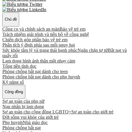
Chủ đề
Công cụ và chính sách an toàn
Bảo vệ trẻ em
Trách nhiệm giải trình và tiến bộ về công nghệ
Chiến dịch góp phần bảo vệ trẻ em
Phân tích ý định phía sau mối nguy hại
Sức khỏe tâm lý và trạng thái hạnh phúc
Ngăn chặn tự tử
Bắt nạt và
quấy rối
Lạm dụng hình ảnh thân mật nhạy cảm
Tống tiền tình dục
Phòng chống bắt nạt dành cho teen
Phòng chống bắt nạt dành cho phụ huynh
Kỹ năng số
Cộng đồng
Sự an toàn của phụ nữ
Nạn nhân bị lạm dụng
Sự an toàn cho cộng đồng LGBTQ+
Sự an toàn cho giới trẻ
Đời sống vui khỏe của giới trẻ
Phụ huynh
Nhà giáo dục
Phòng chống bắt nạt