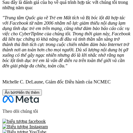
Sau đây là đánh giá của họ về quá trình hợp tác với chúng tôi trong
những năm qua:
"Trung tâm Quốc gia về Trẻ em Mất tích và Bị bóc lột đã hợp tác
với Facebook từ năm 2006 nhằm nỗ lực giảm thiểu nội dung lạm
dụng tình dục trẻ em trên mạng, cũng như đảm bảo báo cáo các vụ
việc cho CyberTipline của chúng tôi. Trong thời gian này, Facebook
đã liên tục chứng tỏ khả năng đi đầu và tinh thần sẵn sàng trở
thành thủ lĩnh tích cực trong cuộc chiến nhằm đảm bảo Internet trở
thành nơi an toàn hơn cho mọi người. Dù số lượng nội dung bị gỡ
xuống có thể gây ngạc nhiên nhưng đó là lời nhắc nhở rằng nạn
bóc lột tình dục trẻ em là vấn đề diễn ra trên toàn thế giới và cần
đến giải pháp đa chiều, toàn cầu."
Michelle C. DeLaune, Giám đốc Điều hành của NCMEC
Ẩn bớt
Hiển thị thêm
Theo dõi chúng tôi