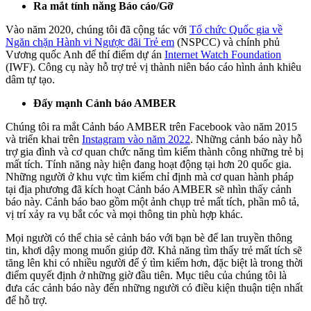
Ra mắt tính năng Báo cáo/Gỡ
Vào năm 2020, chúng tôi đã cộng tác với
Tổ chức Quốc gia về
Ngăn chặn Hành vi Ngược đãi Trẻ em
(NSPCC) và chính phủ
Vương quốc Anh để thí điểm dự án
Internet Watch Foundation
(IWF). Công cụ này hỗ trợ trẻ vị thành niên báo cáo hình ảnh khiêu
dâm tự tạo.
Đẩy mạnh Cảnh báo AMBER
Chúng tôi ra mắt Cảnh báo AMBER trên Facebook vào năm 2015
và triển khai trên
Instagram vào năm 2022
. Những cảnh báo này hỗ
trợ gia đình và cơ quan chức năng tìm kiếm thành công những trẻ bị
mất tích. Tính năng này hiện đang hoạt động tại hơn 20 quốc gia.
Những người ở khu vực tìm kiếm chỉ định mà cơ quan hành pháp
tại địa phương đã kích hoạt Cảnh báo AMBER sẽ nhìn thấy cảnh
báo này. Cảnh báo bao gồm một ảnh chụp trẻ mất tích, phần mô tả,
vị trí xảy ra vụ bắt cóc và mọi thông tin phù hợp khác.
Mọi người có thể chia sẻ cảnh báo với bạn bè để lan truyền thông
tin, khơi dậy mong muốn giúp đỡ. Khả năng tìm thấy trẻ mất tích sẽ
tăng lên khi có nhiều người để ý tìm kiếm hơn, đặc biệt là trong thời
điểm quyết định ở những giờ đầu tiên. Mục tiêu của chúng tôi là
đưa các cảnh báo này đến những người có điều kiện thuận tiện nhất
để hỗ trợ.