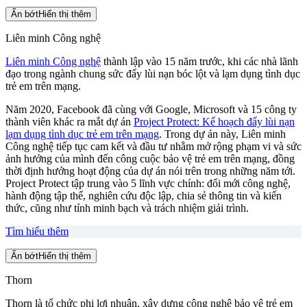
Ẩn bớt
Hiển thị thêm
Liên minh Công nghệ
Liên minh Công nghệ
thành lập vào 15 năm trước, khi các nhà lãnh
đạo trong ngành chung sức đẩy lùi nạn bóc lột và lạm dụng tình dục
trẻ em trên mạng.
Năm 2020, Facebook đã cùng với Google, Microsoft và 15 công ty
thành viên khác ra mắt dự án
Project Protect: Kế hoạch đẩy lùi nạn
lạm dụng tình dục trẻ em trên mạng
. Trong dự án này, Liên minh
Công nghệ tiếp tục cam kết và đầu tư nhằm mở rộng phạm vi và sức
ảnh hưởng của mình đến công cuộc bảo vệ trẻ em trên mạng, đồng
thời định hướng hoạt động của dự án nói trên trong những năm tới.
Project Protect tập trung vào 5 lĩnh vực chính: đổi mới công nghệ,
hành động tập thể, nghiên cứu độc lập, chia sẻ thông tin và kiến
thức, cũng như tính minh bạch và trách nhiệm giải trình.
Tìm hiểu thêm
Ẩn bớt
Hiển thị thêm
Thorn
Thorn là tổ chức phi lợi nhuận, xây dựng công nghệ bảo vệ trẻ em