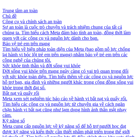
Trung tâm an toàn
Chủ đề
Công cụ và chính sách an toàn
Sự an toàn là cuộc trò chuyện và trách nhiệm chung của tất cả
chúng ta. Tìm hiểu cách Meta đảm bảo tính an toàn, đồng thời làm
quen với các công cụ và nguồn lực dành cho bạn.
Bảo vệ trẻ em trên mạng
Tìm hiểu về biện pháp toàn diện của Meta (bao gồm nỗ lực chống
lại hành vi bóc lột trẻ em trên mạng) nhằm bảo vệ trẻ em trên các
công nghệ của chúng tôi.
Sức khỏe tinh thần và đời sống vui khỏe
Đời sống vui khỏe trên mạng ngày càng có vai trò quan trọng đối
với sức khỏe toàn diện. Tìm hiểu thêm về các công cụ và nguồn lực
hỗ trợ bạn, gia đình và những người khác trong cộng đồng sống vui
khỏe trong thời đại số.
Bắt nạt và quấy rối
Meta xem xét nghiêm túc báo cáo về hành vi bắt nạt và quấy rối.
Tìm hiểu các công cụ và nguồn lực từ chuyên gia về cách ngăn
chặn hành vi bắt nạt cũng như lạm dụng hình ảnh thân mật nhạy
cảm.
Kỹ năng số
Meta cung cấp nguồn lực về kỹ năng số để hỗ trợ người học đạt
được kỹ năng và kiến thức cần thiết nhằm phát triển trong thế giới