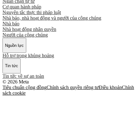
Ngăn chặn tự tử
Cơ quan hành pháp
Nguyên tắc thực thi pháp luật
Nhà báo, nhà hoạt động và người của công chúng
Nhà báo
Nhà hoạt động nhân quyền
Người của công chúng
Nguồn lực
Hỗ trợ trong khủng hoảng
Tin tức
Tin tức về sự an toàn
© 2026 Meta
Tiêu chuẩn cộng đồng
Chính sách quyền riêng tư
Điều khoản
Chính
sách cookie