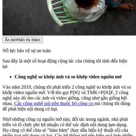
Ẩn bớt
Hiển thị thêm
Nỗ lực bảo vệ sự an toàn
Sau đây là một số hoạt động cộng tác của chúng tôi tính đến hiện
tại:
Công nghệ so khớp ảnh và so khớp video nguồn mở
Vào năm 2019, chúng tôi phát triển 2 công nghệ so khớp ảnh và so
khớp video nguồn mở. Với tên gọi PDQ và TMK+PDQF, 2 công
nghệ này dò tìm các ảnh và video giống, cũng như gần giống hệt
nhau.
Các công nghệ nói trên thuộc bộ công cụ
mà chúng tôi dùng
để phát hiện nội dung có hại.
Nhờ những công cụ nguồn mở này, đối tác trong ngành, nhà phát
triển và tổ chức phi lợi nhuận có thể xác định nội dung lạm dụng.
Họ cũng có thể chia sẻ "hàm băm" (hay dấu hiệu kỹ thuật số) của
nhiều loại nội dung có hại. Các hệ thống trở nên hiệu quả hơn nhiều