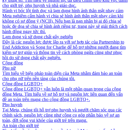
kỹ thuật số. Tìm hiểu về nguồn lực đã điều chỉnh theo khu vực dành
cho giới trẻ, phụ huynh và nhà giáo dục.
Hành vi bóc lột tình dục và lạm dụng hình ảnh thân mật nhạy cảm
Meta nghiêm cấm hành vi chia sẻ hình ảnh thân mật nhạy cảm khi
không có sự đồng ý (NCII). Nếu bạn là nạn nhân bị ai đó chia sẻ
hoặc đe dọa sẽ chia sẻ hình ảnh riêng tư, trang này sẽ giải thích cách
hành động ngay tức thì.
Lạm dụng và sử dụng chất gây nghiện
Đây là các nguồn lực được lập ra với sự hợp tác của Partnership to
End Addiction và Song for Charlie để hỗ trợ những người đang tìm
kiếm sự trợ giúp và thông tin về cách phòng ngừa cũng như phục
hồi do sử dụng chất gây nghiện.
Cộng đồng
Phụ nữ
Tìm hiểu về biện pháp toàn diện của Meta nhằm đảm bảo an toàn
cho phụ nữ trên nền tảng của chúng tôi.
Cộng đồng LGBTQ+
Cộng đồng LGBTQ+ vẫn luôn là một phần quan trọng của cộng
đồng Meta. Tìm hiểu về sự hỗ trợ và nguồn lực liên quan đến vấn
đề an toàn trên mạng cho cộng đồng LGBTQ+.
Phụ huynh
Tại Meta, chúng tôi hỗ trợ phụ huynh và người chăm sóc qua các
chính sách, nguồn lực cũng như công cụ góp phần bảo vệ sự an
toàn, đời sống vui khỏe của giới trẻ trên mạng.
An toàn cho giới trẻ