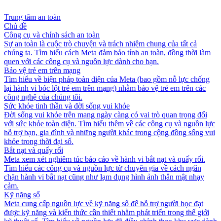
Trung tâm an toàn
Chủ đề
Công cụ và chính sách an toàn
Sự an toàn là cuộc trò chuyện và trách nhiệm chung của tất cả
chúng ta. Tìm hiểu cách Meta đảm bảo tính an toàn, đồng thời làm
quen với các công cụ và nguồn lực dành cho bạn.
Bảo vệ trẻ em trên mạng
Tìm hiểu về biện pháp toàn diện của Meta (bao gồm nỗ lực chống
lại hành vi bóc lột trẻ em trên mạng) nhằm bảo vệ trẻ em trên các
công nghệ của chúng tôi.
Sức khỏe tinh thần và đời sống vui khỏe
Đời sống vui khỏe trên mạng ngày càng có vai trò quan trọng đối
với sức khỏe toàn diện. Tìm hiểu thêm về các công cụ và nguồn lực
hỗ trợ bạn, gia đình và những người khác trong cộng đồng sống vui
khỏe trong thời đại số.
Bắt nạt và quấy rối
Meta xem xét nghiêm túc báo cáo về hành vi bắt nạt và quấy rối.
Tìm hiểu các công cụ và nguồn lực từ chuyên gia về cách ngăn
chặn hành vi bắt nạt cũng như lạm dụng hình ảnh thân mật nhạy
cảm.
Kỹ năng số
Meta cung cấp nguồn lực về kỹ năng số để hỗ trợ người học đạt
được kỹ năng và kiến thức cần thiết nhằm phát triển trong thế giới