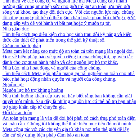
Tìm hiểu về các công cụ và nguồn lực mà Meta cung cấp nhằm
hướng dẫn cũng như tiếp sức cho giới trẻ giữ an toàn, ưu tiên đời
sống vui khỏe, tạo thay đổi tích cực. Với các nguồn lực này, chúng
tôi cũng mong giới trẻ có thể ngăn chặn hoặc phản hồi những người
đang gặp vấn đề với hành vi bắt nạt hoặc ý muốn tự tử.
Nhà giáo dục
Tìm hiểu cách tạo điều kiện cho học sinh trau dồi kỹ năng và kiến
thức cần thiết để phát triển trong thế giới kỹ thuật số.
Cơ quan hành pháp
Meta cam kết nâng cao mức độ an toàn cả trên mạng lẫn ngoài đời.
Đọc về biện pháp bảo vệ quyền riêng tư của chúng tôi, nguyên tắc
dành cho cơ quan hành pháp và các nguồn lực hỗ trợ khác.
Nhà báo, nhà hoạt động và người của công chúng
Tìm hiểu cách Meta góp phần mang lại trải nghiệm an toàn cho nhà
báo, nhà hoạt động nhân quyền và người của công chúng.
Nguồn lực
Nguồn lực hỗ trợ khủng hoảng
Nếu tình huống khẩn cấp xảy ra, hãy biết rằng bạn không cần giải
quyết một mình. Sau đây là những nguồn lực có thể hỗ trợ bạn nhận
trợ giúp khẩn cấp từ chuyên gia.
Đối tác an toàn
An toàn trên mạng là vấn đề đòi hỏi phải có cách ứng phó toàn diện
và toàn cầu. Chúng tôi không thể thực hiện mục tiêu đó một mình.
Meta cộng tác với các chuyên gia từ khắp nơi trên thế giới để lấy
căn cứ xây dựng biện pháp đảm bảo an toàn.