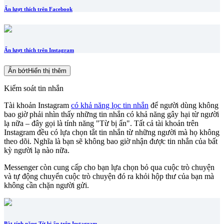
Ẩn lượt thích trên Facebook
Ẩn lượt thích trên Instagram
Ẩn bớt
Hiển thị thêm
Kiểm soát tin nhắn
Tài khoản Instagram
có khả năng lọc tin nhắn
để người dùng không
bao giờ phải nhìn thấy những tin nhắn có khả năng gây hại từ người
lạ nữa – đây gọi là tính năng "Từ bị ẩn". Tất cả tài khoản trên
Instagram đều có lựa chọn tắt tin nhắn từ những người mà họ không
theo dõi. Nghĩa là bạn sẽ không bao giờ nhận được tin nhắn của bất
kỳ người lạ nào nữa.
Messenger còn cung cấp cho bạn lựa chọn bỏ qua cuộc trò chuyện
và tự động chuyển cuộc trò chuyện đó ra khỏi hộp thư của bạn mà
không cần chặn người gửi.
Bật tính năng Từ bị ẩn trên Instagram