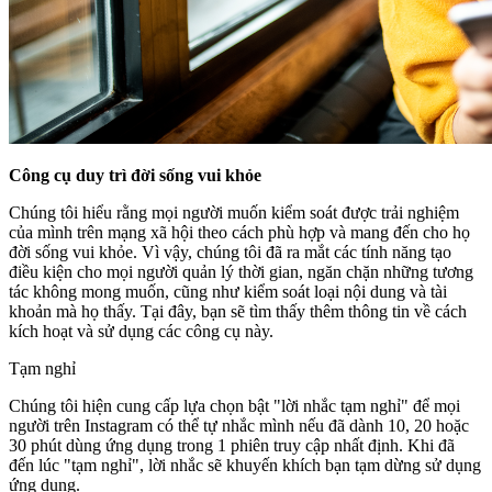
Công cụ duy trì đời sống vui khỏe
Chúng tôi hiểu rằng mọi người muốn kiểm soát được trải nghiệm
của mình trên mạng xã hội theo cách phù hợp và mang đến cho họ
đời sống vui khỏe. Vì vậy, chúng tôi đã ra mắt các tính năng tạo
điều kiện cho mọi người quản lý thời gian, ngăn chặn những tương
tác không mong muốn, cũng như kiểm soát loại nội dung và tài
khoản mà họ thấy. Tại đây, bạn sẽ tìm thấy thêm thông tin về cách
kích hoạt và sử dụng các công cụ này.
Tạm nghỉ
Chúng tôi hiện cung cấp lựa chọn bật "lời nhắc tạm nghỉ" để mọi
người trên Instagram có thể tự nhắc mình nếu đã dành 10, 20 hoặc
30 phút dùng ứng dụng trong 1 phiên truy cập nhất định. Khi đã
đến lúc "tạm nghỉ", lời nhắc sẽ khuyến khích bạn tạm dừng sử dụng
ứng dụng.