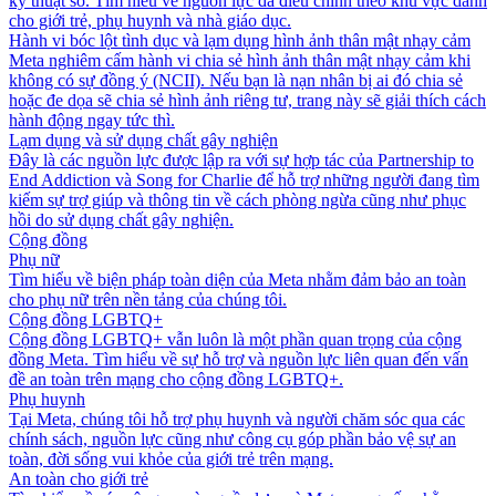
kỹ thuật số. Tìm hiểu về nguồn lực đã điều chỉnh theo khu vực dành
cho giới trẻ, phụ huynh và nhà giáo dục.
Hành vi bóc lột tình dục và lạm dụng hình ảnh thân mật nhạy cảm
Meta nghiêm cấm hành vi chia sẻ hình ảnh thân mật nhạy cảm khi
không có sự đồng ý (NCII). Nếu bạn là nạn nhân bị ai đó chia sẻ
hoặc đe dọa sẽ chia sẻ hình ảnh riêng tư, trang này sẽ giải thích cách
hành động ngay tức thì.
Lạm dụng và sử dụng chất gây nghiện
Đây là các nguồn lực được lập ra với sự hợp tác của Partnership to
End Addiction và Song for Charlie để hỗ trợ những người đang tìm
kiếm sự trợ giúp và thông tin về cách phòng ngừa cũng như phục
hồi do sử dụng chất gây nghiện.
Cộng đồng
Phụ nữ
Tìm hiểu về biện pháp toàn diện của Meta nhằm đảm bảo an toàn
cho phụ nữ trên nền tảng của chúng tôi.
Cộng đồng LGBTQ+
Cộng đồng LGBTQ+ vẫn luôn là một phần quan trọng của cộng
đồng Meta. Tìm hiểu về sự hỗ trợ và nguồn lực liên quan đến vấn
đề an toàn trên mạng cho cộng đồng LGBTQ+.
Phụ huynh
Tại Meta, chúng tôi hỗ trợ phụ huynh và người chăm sóc qua các
chính sách, nguồn lực cũng như công cụ góp phần bảo vệ sự an
toàn, đời sống vui khỏe của giới trẻ trên mạng.
An toàn cho giới trẻ