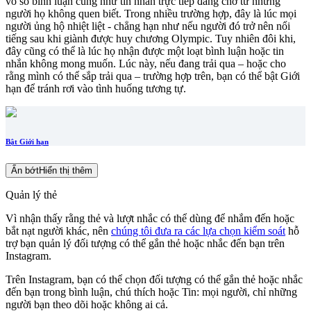
vô số bình luận cũng như tin nhắn trực tiếp đang chờ từ những
người họ không quen biết. Trong nhiều trường hợp, đây là lúc mọi
người ủng hộ nhiệt liệt - chẳng hạn như nếu người đó trở nên nổi
tiếng sau khi giành được huy chương Olympic. Tuy nhiên đôi khi,
đây cũng có thể là lúc họ nhận được một loạt bình luận hoặc tin
nhắn không mong muốn. Lúc này, nếu đang trải qua – hoặc cho
rằng mình có thể sắp trải qua – trường hợp trên, bạn có thể bật Giới
hạn để tránh rơi vào tình huống tương tự.
Bật Giới hạn
Ẩn bớt
Hiển thị thêm
Quản lý thẻ
Vì nhận thấy rằng thẻ và lượt nhắc có thể dùng để nhắm đến hoặc
bắt nạt người khác, nên
chúng tôi đưa ra các lựa chọn kiểm soát
hỗ
trợ bạn quản lý đối tượng có thể gắn thẻ hoặc nhắc đến bạn trên
Instagram.
Trên Instagram, bạn có thể chọn đối tượng có thể gắn thẻ hoặc nhắc
đến bạn trong bình luận, chú thích hoặc Tin: mọi người, chỉ những
người bạn theo dõi hoặc không ai cả.