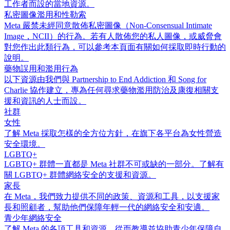
工作者而設的當地資源。
私密圖像濫用和性勒索
Meta 嚴禁未經同意散佈私密圖像（Non-Consensual Intimate
Image，NCII）的行為。若有人散佈您的私人圖像，或威脅會
對您作出此類行為，可以參考本頁面有關如何採取即時行動的
說明。
藥物誤用和濫用行為
以下資源由我們與 Partnership to End Addiction 和 Song for
Charlie 協作建立，專為任何尋求藥物濫用防治及康復相關支
援和資訊的人士而設。
社群
女性
了解 Meta 採取怎樣的全方位方針，在旗下各平台為女性營造
安全環境。
LGBTQ+
LGBTQ+ 群體一直都是 Meta 社群不可或缺的一部分。了解有
關 LGBTQ+ 群體網絡安全的支援和資源。
家長
在 Meta，我們致力提供不同的政策、資源和工具，以支援家
長和照顧者，幫助他們保障年輕一代的網絡安全和安適。
青少年網絡安全
了解 Meta 的各項工具和資源，從而教導並協助青少年保障自