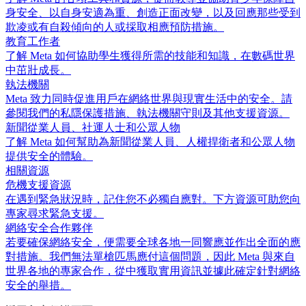
身安全、以自身安適為重、創造正面改變，以及回應那些受到
欺凌或有自殺傾向的人或採取相應預防措施。
教育工作者
了解 Meta 如何協助學生獲得所需的技能和知識，在數碼世界
中茁壯成長。
執法機關
Meta 致力同時促進用戶在網絡世界與現實生活中的安全。請
參閱我們的私隱保護措施、執法機關守則及其他支援資源。
新聞從業人員、社運人士和公眾人物
了解 Meta 如何幫助為新聞從業人員、人權捍衛者和公眾人物
提供安全的體驗。
相關資源
危機支援資源
在遇到緊急狀況時，記住您不必獨自應對。下方資源可助您向
專家尋求緊急支援。
網絡安全合作夥伴
若要確保網絡安全，便需要全球各地一同響應並作出全面的應
對措施。我們無法單槍匹馬應付這個問題，因此 Meta 與來自
世界各地的專家合作，從中獲取實用資訊並據此確定針對網絡
安全的舉措。