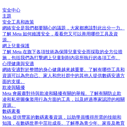
安全中心
主題
安全工具和政策
網絡安全是我們都要關心的議題，大家都應該對此出分一力。
了解 Meta 如何維護安全，看看您又可以善用哪些工具及資
源。
網上兒童保護
了解 Meta 在旗下各項技術為保障兒童安全而採取的全方位措
施，包括我們為打擊網上兒童剝削內容所執行的各項工作。
心理健康與安適
網絡安適對於整體的身心健康越來越重要。了解有哪些工具和
資源可以為您自己、家人和您社群中的其他人提供數碼安適方
面的支援。
欺凌與騷擾
Meta 會嚴肅對待與欺凌和騷擾有關的舉報。了解有關防止欺
凌和私密圖像濫用行為方面的工具，以及經過專家認證的相關
資源。
數碼素養
Meta 提供豐富的數碼素養資源，以助學員獲得所需的技能和
知識，在數碼世界中茁壯成長。了解專為青少年、家長及教育