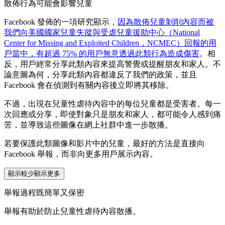
散佈行為可能會影響兒童
Facebook 發佈的一項研究顯示，
因為散佈兒童剝削內容而被
我們向美國國家兒童失蹤與受虐兒童援助中心（National
Center for Missing and Exploited Children，NCMEC）回報的用
戶當中，有超過 75% 的用戶無意透過此類行為造成傷害
。相
反，用戶經常分享此類內容來提高警覺或提醒朋友和家人。不
論意圖為何，分享此類內容都違反了我們的政策，並且
Facebook 會在偵測到有關內容後立即將其移除。
不過，出現在兒童性虐待內容中的每位兒童都是受害者。每一
次回應或分享，即使對象只是朋友和家人，都可能令人感到痛
苦，並導致這些圖像在網上社群中進一步散播。
若要保護此類圖像和影片中的兒童，最好的方法是直接向
Facebook 舉報，而非向更多用戶展示內容。
顯示較少
顯示更多
舉報過程既簡單又保密
舉報有助於防止兒童性虐待內容散播。