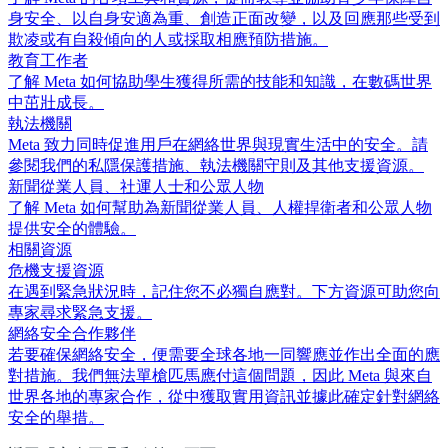
身安全、以自身安適為重、創造正面改變，以及回應那些受到
欺凌或有自殺傾向的人或採取相應預防措施。
教育工作者
了解 Meta 如何協助學生獲得所需的技能和知識，在數碼世界
中茁壯成長。
執法機關
Meta 致力同時促進用戶在網絡世界與現實生活中的安全。請
參閱我們的私隱保護措施、執法機關守則及其他支援資源。
新聞從業人員、社運人士和公眾人物
了解 Meta 如何幫助為新聞從業人員、人權捍衛者和公眾人物
提供安全的體驗。
相關資源
危機支援資源
在遇到緊急狀況時，記住您不必獨自應對。下方資源可助您向
專家尋求緊急支援。
網絡安全合作夥伴
若要確保網絡安全，便需要全球各地一同響應並作出全面的應
對措施。我們無法單槍匹馬應付這個問題，因此 Meta 與來自
世界各地的專家合作，從中獲取實用資訊並據此確定針對網絡
安全的舉措。