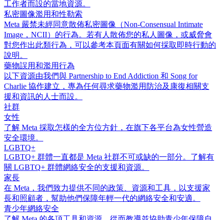
工作者而設的當地資源。
私密圖像濫用和性勒索
Meta 嚴禁未經同意散佈私密圖像（Non-Consensual Intimate
Image，NCII）的行為。若有人散佈您的私人圖像，或威脅會
對您作出此類行為，可以參考本頁面有關如何採取即時行動的
說明。
藥物誤用和濫用行為
以下資源由我們與 Partnership to End Addiction 和 Song for
Charlie 協作建立，專為任何尋求藥物濫用防治及康復相關支
援和資訊的人士而設。
社群
女性
了解 Meta 採取怎樣的全方位方針，在旗下各平台為女性營造
安全環境。
LGBTQ+
LGBTQ+ 群體一直都是 Meta 社群不可或缺的一部分。了解有
關 LGBTQ+ 群體網絡安全的支援和資源。
家長
在 Meta，我們致力提供不同的政策、資源和工具，以支援家
長和照顧者，幫助他們保障年輕一代的網絡安全和安適。
青少年網絡安全
了解 Meta 的各項工具和資源，從而教導並協助青少年保障自