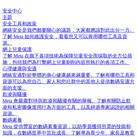
安全中心
主題
安全工具和政策
網絡安全是我們都要關心的議題，大家都應該對此出分一力。
了解 Meta 如何維護安全，看看您又可以善用哪些工具及資
源。
網上兒童保護
了解 Meta 在旗下各項技術為保障兒童安全而採取的全方位措
施，包括我們為打擊網上兒童剝削內容所執行的各項工作。
心理健康與安適
網絡安適對於整體的身心健康越來越重要。了解有哪些工具和
資源可以為您自己、家人和您社群中的其他人提供數碼安適方
面的支援。
欺凌與騷擾
Meta 會嚴肅對待與欺凌和騷擾有關的舉報。了解有關防止欺
凌和私密圖像濫用行為方面的工具，以及經過專家認證的相關
資源。
數碼素養
Meta 提供豐富的數碼素養資源，以助學員獲得所需的技能和
知識，在數碼世界中茁壯成長。了解專為青少年、家長及教育