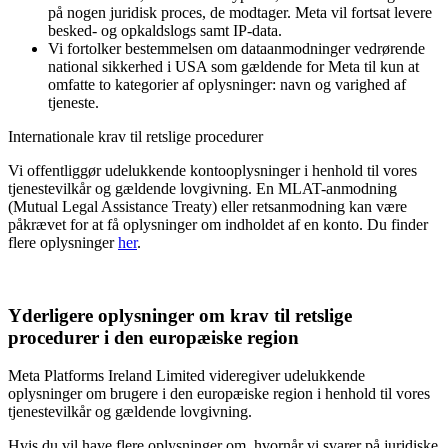
på nogen juridisk proces, de modtager. Meta vil fortsat levere
besked- og opkaldslogs samt IP-data.
Vi fortolker bestemmelsen om dataanmodninger vedrørende
national sikkerhed i USA som gældende for Meta til kun at
omfatte to kategorier af oplysninger: navn og varighed af
tjeneste.
Internationale krav til retslige procedurer
Vi offentliggør udelukkende kontooplysninger i henhold til vores
tjenestevilkår og gældende lovgivning. En MLAT-anmodning
(Mutual Legal Assistance Treaty) eller retsanmodning kan være
påkrævet for at få oplysninger om indholdet af en konto. Du finder
flere oplysninger
her
.
Yderligere oplysninger om krav til retslige
procedurer i den europæiske region
Meta Platforms Ireland Limited videregiver udelukkende
oplysninger om brugere i den europæiske region i henhold til vores
tjenestevilkår og gældende lovgivning.
Hvis du vil have flere oplysninger om, hvornår vi svarer på juridiske