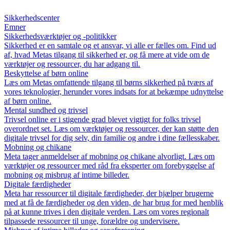
Sikkerhedscenter
Emner
Sikkerhedsværktøjer og -politikker
Sikkerhed er en samtale og et ansvar, vi alle er fælles om. Find ud
af, hvad Metas tilgang til sikkerhed er, og få mere at vide om de
værktøjer og ressourcer, du har adgang til.
Beskyttelse af børn online
Læs om Metas omfattende tilgang til børns sikkerhed på tværs af
vores teknologier, herunder vores indsats for at bekæmpe udnyttelse
af børn online.
Mental sundhed og trivsel
Trivsel online er i stigende grad blevet vigtigt for folks trivsel
overordnet set. Læs om værktøjer og ressourcer, der kan støtte den
digitale trivsel for dig selv, din familie og andre i dine fællesskaber.
Mobning og chikane
Meta tager anmeldelser af mobning og chikane alvorligt. Læs om
værktøjer og ressourcer med råd fra eksperter om forebyggelse af
mobning og misbrug af intime billeder.
Digitale færdigheder
Meta har ressourcer til digitale færdigheder, der hjælper brugerne
med at få de færdigheder og den viden, de har brug for med henblik
på at kunne trives i den digitale verden. Læs om vores regionalt
tilpassede ressourcer til unge, forældre og undervisere.