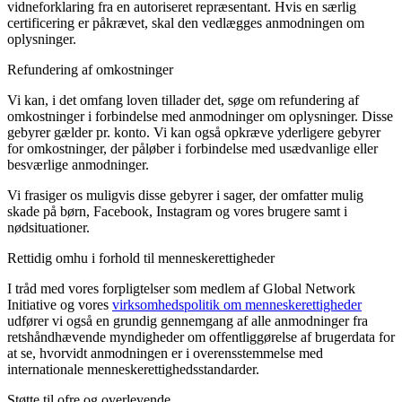
vidneforklaring fra en autoriseret repræsentant. Hvis en særlig
certificering er påkrævet, skal den vedlægges anmodningen om
oplysninger.
Refundering af omkostninger
Vi kan, i det omfang loven tillader det, søge om refundering af
omkostninger i forbindelse med anmodninger om oplysninger. Disse
gebyrer gælder pr. konto. Vi kan også opkræve yderligere gebyrer
for omkostninger, der påløber i forbindelse med usædvanlige eller
besværlige anmodninger.
Vi frasiger os muligvis disse gebyrer i sager, der omfatter mulig
skade på børn, Facebook, Instagram og vores brugere samt i
nødsituationer.
Rettidig omhu i forhold til menneskerettigheder
I tråd med vores forpligtelser som medlem af Global Network
Initiative og vores
virksomhedspolitik om menneskerettigheder
udfører vi også en grundig gennemgang af alle anmodninger fra
retshåndhævende myndigheder om offentliggørelse af brugerdata for
at se, hvorvidt anmodningen er i overensstemmelse med
internationale menneskerettighedsstandarder.
Støtte til ofre og overlevende