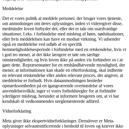
Meddelelse
Det er vores politik at meddele personer, der bruger vores tjeneste,
om anmodninger om deres oplysninger, inden vi videregiver disse,
medmindre loven forbyder det, eller der er tale om usædvanlige
situationer, f.eks. i forbindelse med misbrug af børn, nødsituationer,
eller hvis meddelelsen kan have en modsat virkning. Vi udsender
også en meddelelse ved udløb af en specifik
hemmeligholdelsesperiode i forbindelse med en retskendelse, hvis vi
i god tro mener, at der ikke længere er tale om særlige
omstændigheder, og hvis loven ikke på anden vis forhindrer os i at
gøre dette. Repræsentanter for en retshåndhævende myndighed, der
mener, at informationen kan skade en efterforskning, skal indhente
en relevant retskendelse eller anden relevant proces, der angiver, at
meddelelse er forbudt. Hvis dataanmodningen henleder
opmærksomheden på en igangværende overtrædelse af vores
anvendelsesvilkår, tager vi vores forholdsregler for at forhindre
yderligere misbrug, herunder at informere brugeren om, at vi har
kendskab til vedkommendes ureglementerede adfærd.
Vidneforklaring
Meta giver ikke ekspertvidneforklaringer. Derudover er Meta-
oplysninger selvautentificerende i henhold til loven og kræver ikke