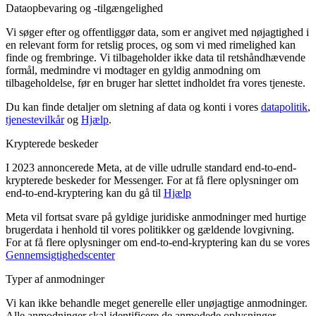
Dataopbevaring og -tilgængelighed
Vi søger efter og offentliggør data, som er angivet med nøjagtighed i
en relevant form for retslig proces, og som vi med rimelighed kan
finde og frembringe. Vi tilbageholder ikke data til retshåndhævende
formål, medmindre vi modtager en gyldig anmodning om
tilbageholdelse, før en bruger har slettet indholdet fra vores tjeneste.
Du kan finde detaljer om sletning af data og konti i vores
datapolitik
,
tjenestevilkår
og
Hjælp
.
Krypterede beskeder
I 2023 annoncerede Meta, at de ville udrulle standard end-to-end-
krypterede beskeder for Messenger. For at få flere oplysninger om
end-to-end-kryptering kan du gå til
Hjælp
Meta vil fortsat svare på gyldige juridiske anmodninger med hurtige
brugerdata i henhold til vores politikker og gældende lovgivning.
For at få flere oplysninger om end-to-end-kryptering kan du se vores
Gennemsigtighedscenter
Typer af anmodninger
Vi kan ikke behandle meget generelle eller unøjagtige anmodninger.
Alle anmodninger skal identificere de anmodede oplysninger