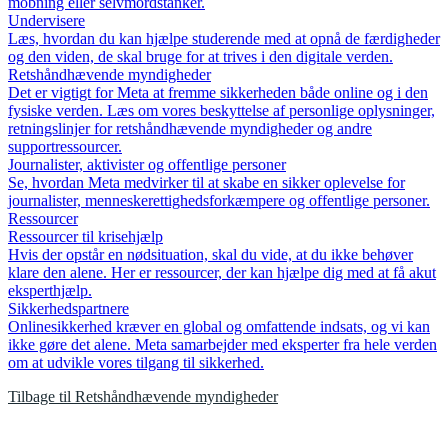
mobning eller selvmordstanker.
Undervisere
Læs, hvordan du kan hjælpe studerende med at opnå de færdigheder
og den viden, de skal bruge for at trives i den digitale verden.
Retshåndhævende myndigheder
Det er vigtigt for Meta at fremme sikkerheden både online og i den
fysiske verden. Læs om vores beskyttelse af personlige oplysninger,
retningslinjer for retshåndhævende myndigheder og andre
supportressourcer.
Journalister, aktivister og offentlige personer
Se, hvordan Meta medvirker til at skabe en sikker oplevelse for
journalister, menneskerettighedsforkæmpere og offentlige personer.
Ressourcer
Ressourcer til krisehjælp
Hvis der opstår en nødsituation, skal du vide, at du ikke behøver
klare den alene. Her er ressourcer, der kan hjælpe dig med at få akut
eksperthjælp.
Sikkerhedspartnere
Onlinesikkerhed kræver en global og omfattende indsats, og vi kan
ikke gøre det alene. Meta samarbejder med eksperter fra hele verden
om at udvikle vores tilgang til sikkerhed.
Tilbage til Retshåndhævende myndigheder