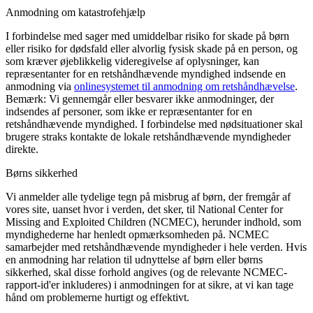
Anmodning om katastrofehjælp
I forbindelse med sager med umiddelbar risiko for skade på børn
eller risiko for dødsfald eller alvorlig fysisk skade på en person, og
som kræver øjeblikkelig videregivelse af oplysninger, kan
repræsentanter for en retshåndhævende myndighed indsende en
anmodning via
onlinesystemet til anmodning om retshåndhævelse
.
Bemærk: Vi gennemgår eller besvarer ikke anmodninger, der
indsendes af personer, som ikke er repræsentanter for en
retshåndhævende myndighed. I forbindelse med nødsituationer skal
brugere straks kontakte de lokale retshåndhævende myndigheder
direkte.
Børns sikkerhed
Vi anmelder alle tydelige tegn på misbrug af børn, der fremgår af
vores site, uanset hvor i verden, det sker, til National Center for
Missing and Exploited Children (NCMEC), herunder indhold, som
myndighederne har henledt opmærksomheden på. NCMEC
samarbejder med retshåndhævende myndigheder i hele verden. Hvis
en anmodning har relation til udnyttelse af børn eller børns
sikkerhed, skal disse forhold angives (og de relevante NCMEC-
rapport-id'er inkluderes) i anmodningen for at sikre, at vi kan tage
hånd om problemerne hurtigt og effektivt.