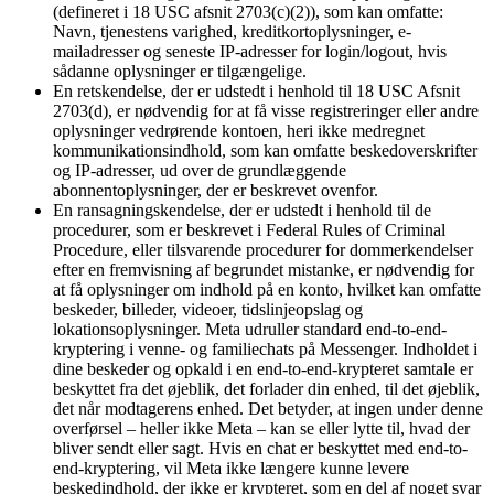
(defineret i 18 USC afsnit 2703(c)(2)), som kan omfatte:
Navn, tjenestens varighed, kreditkortoplysninger, e-
mailadresser og seneste IP-adresser for login/logout, hvis
sådanne oplysninger er tilgængelige.
En retskendelse, der er udstedt i henhold til 18 USC Afsnit
2703(d), er nødvendig for at få visse registreringer eller andre
oplysninger vedrørende kontoen, heri ikke medregnet
kommunikationsindhold, som kan omfatte beskedoverskrifter
og IP-adresser, ud over de grundlæggende
abonnentoplysninger, der er beskrevet ovenfor.
En ransagningskendelse, der er udstedt i henhold til de
procedurer, som er beskrevet i Federal Rules of Criminal
Procedure, eller tilsvarende procedurer for dommerkendelser
efter en fremvisning af begrundet mistanke, er nødvendig for
at få oplysninger om indhold på en konto, hvilket kan omfatte
beskeder, billeder, videoer, tidslinjeopslag og
lokationsoplysninger. Meta udruller standard end-to-end-
kryptering i venne- og familiechats på Messenger. Indholdet i
dine beskeder og opkald i en end-to-end-krypteret samtale er
beskyttet fra det øjeblik, det forlader din enhed, til det øjeblik,
det når modtagerens enhed. Det betyder, at ingen under denne
overførsel – heller ikke Meta – kan se eller lytte til, hvad der
bliver sendt eller sagt. Hvis en chat er beskyttet med end-to-
end-kryptering, vil Meta ikke længere kunne levere
beskedindhold, der ikke er krypteret, som en del af noget svar