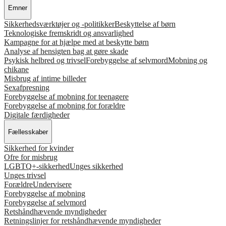
Emner
Sikkerhedsværktøjer og -politikker
Beskyttelse af børn
Teknologiske fremskridt og ansvarlighed
Kampagne for at hjælpe med at beskytte børn
Analyse af hensigten bag at gøre skade
Psykisk helbred og trivsel
Forebyggelse af selvmord
Mobning og
chikane
Misbrug af intime billeder
Sexafpresning
Forebyggelse af mobning for teenagere
Forebyggelse af mobning for forældre
Digitale færdigheder
Fællesskaber
Sikkerhed for kvinder
Ofre for misbrug
LGBTQ+-sikkerhed
Unges sikkerhed
Unges trivsel
Forældre
Undervisere
Forebyggelse af mobning
Forebyggelse af selvmord
Retshåndhævende myndigheder
Retningslinjer for retshåndhævende myndigheder