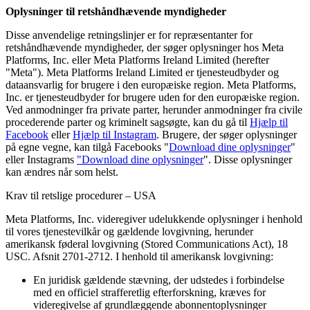
Oplysninger til retshåndhævende myndigheder
Disse anvendelige retningslinjer er for repræsentanter for
retshåndhævende myndigheder, der søger oplysninger hos Meta
Platforms, Inc. eller Meta Platforms Ireland Limited (herefter
"Meta"). Meta Platforms Ireland Limited er tjenesteudbyder og
dataansvarlig for brugere i den europæiske region. Meta Platforms,
Inc. er tjenesteudbyder for brugere uden for den europæiske region.
Ved anmodninger fra private parter, herunder anmodninger fra civile
procederende parter og kriminelt sagsøgte, kan du gå til
Hjælp til
Facebook
eller
Hjælp til Instagram
. Brugere, der søger oplysninger
på egne vegne, kan tilgå Facebooks "
Download dine oplysninger
"
eller Instagrams
"
Download dine oplysninger
". Disse oplysninger
kan ændres når som helst.
Krav til retslige procedurer – USA
Meta Platforms, Inc. videregiver udelukkende oplysninger i henhold
til vores tjenestevilkår og gældende lovgivning, herunder
amerikansk føderal lovgivning (Stored Communications Act), 18
USC. Afsnit 2701-2712. I henhold til amerikansk lovgivning:
En juridisk gældende stævning, der udstedes i forbindelse
med en officiel strafferetlig efterforskning, kræves for
videregivelse af grundlæggende abonnentoplysninger