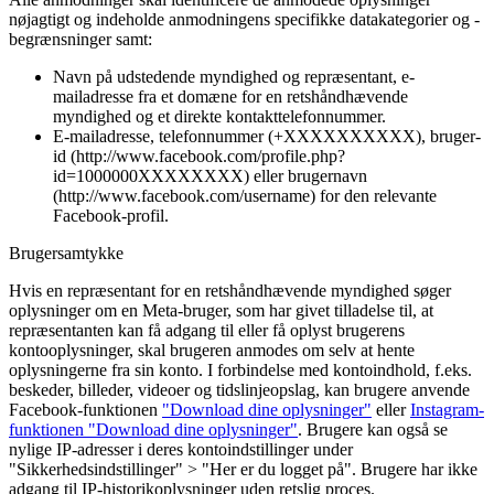
nøjagtigt og indeholde anmodningens specifikke datakategorier og -
begrænsninger samt:
Navn på udstedende myndighed og repræsentant, e-
mailadresse fra et domæne for en retshåndhævende
myndighed og et direkte kontakttelefonnummer.
E-mailadresse, telefonnummer (+XXXXXXXXXX), bruger-
id (http://www.facebook.com/profile.php?
id=1000000XXXXXXXX) eller brugernavn
(http://www.facebook.com/username) for den relevante
Facebook-profil.
Brugersamtykke
Hvis en repræsentant for en retshåndhævende myndighed søger
oplysninger om en Meta-bruger, som har givet tilladelse til, at
repræsentanten kan få adgang til eller få oplyst brugerens
kontooplysninger, skal brugeren anmodes om selv at hente
oplysningerne fra sin konto. I forbindelse med kontoindhold, f.eks.
beskeder, billeder, videoer og tidslinjeopslag, kan brugere anvende
Facebook-funktionen
"Download dine oplysninger"
eller
Instagram-
funktionen "Download dine oplysninger"
. Brugere kan også se
nylige IP-adresser i deres kontoindstillinger under
"Sikkerhedsindstillinger" > "Her er du logget på". Brugere har ikke
adgang til IP-historikoplysninger uden retslig proces.