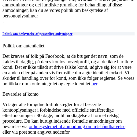
anmodninger og det juridiske grundlag for behandling af disse
anmodninger, kan du se vores politik om beskyttelse af
personoplysninger
.
Politik om beskyttelse af personlige oplysninger
Politik om autenticitet
Det kræves af folk på Facebook, at de bruger det navn, som de
kaldes til daglig, på deres kontos hovedprofil, og at de ikke har flere
konti. Det er ikke tilladt at drive falske konti, udgive sig for at være
en anden eller på anden vis fremstille din ægte identitet forkert. Vi
skrider til handling over for konti, som ikke følger reglerne. Se vores
politikker om kontointegritet og ægte identitet
her
.
Bevarelse af konto
Vi tager alle fornødne forholdsregler for at beskytte
kontooplysninger i forbindelse med officielle strafferetlige
efterforskninger i 90 dage, indtil modtagelse af formel retslig
procedure. Du kan hurtigt indsende formelle anmodninger om
bevarelse via
onlinesystemet til anmodning om retshåndhævelse
eller via post som angivet nedenfor.