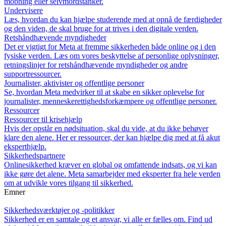
mobning eller selvmordstanker.
Undervisere
Læs, hvordan du kan hjælpe studerende med at opnå de færdigheder
og den viden, de skal bruge for at trives i den digitale verden.
Retshåndhævende myndigheder
Det er vigtigt for Meta at fremme sikkerheden både online og i den
fysiske verden. Læs om vores beskyttelse af personlige oplysninger,
retningslinjer for retshåndhævende myndigheder og andre
supportressourcer.
Journalister, aktivister og offentlige personer
Se, hvordan Meta medvirker til at skabe en sikker oplevelse for
journalister, menneskerettighedsforkæmpere og offentlige personer.
Ressourcer
Ressourcer til krisehjælp
Hvis der opstår en nødsituation, skal du vide, at du ikke behøver
klare den alene. Her er ressourcer, der kan hjælpe dig med at få akut
eksperthjælp.
Sikkerhedspartnere
Onlinesikkerhed kræver en global og omfattende indsats, og vi kan
ikke gøre det alene. Meta samarbejder med eksperter fra hele verden
om at udvikle vores tilgang til sikkerhed.
Emner
Sikkerhedsværktøjer og -politikker
Sikkerhed er en samtale og et ansvar, vi alle er fælles om. Find ud