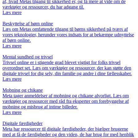
af, hvad Metas tilgang til sikkerhed er, og få mere at vide om de
værktøjer og ressourcer, du har adgang til.
Læs mere
Beskyttelse af børn online
Læs om Metas omfattende tilgang til børns sikkerhed på tværs af
vores teknologier, herunder vores indsats for at bekæmpe udnyttelse
af børn online.
Læs mere
Mental sundhed og trivsel
Trivsel online er i stigende grad blevet vigtigt for folks trivsel
overordnet set. Læs om værktøjer og ressourcer, der kan støtte den
digitale trivsel for dig selv, din familie og andre i dine fællesskaber.
Læs mere
Mobning og chikane
Meta tager anmeldelser af mobning og chikane alvorligt. Læs om
værktøjer og ressourcer med råd fra eksperter om forebyggelse af
mobning og misbrug af intime billeder.
Læs mere
Digitale færdigheder
Meta har ressourcer til digitale færdigheder, der hjælper brugerne
med at få de færdigheder og den viden, de har brug for med henblik