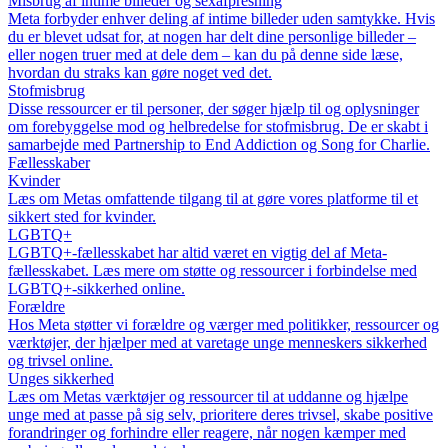
Misbrug af intime billeder og sexafpresning
Meta forbyder enhver deling af intime billeder uden samtykke. Hvis
du er blevet udsat for, at nogen har delt dine personlige billeder –
eller nogen truer med at dele dem – kan du på denne side læse,
hvordan du straks kan gøre noget ved det.
Stofmisbrug
Disse ressourcer er til personer, der søger hjælp til og oplysninger
om forebyggelse mod og helbredelse for stofmisbrug. De er skabt i
samarbejde med Partnership to End Addiction og Song for Charlie.
Fællesskaber
Kvinder
Læs om Metas omfattende tilgang til at gøre vores platforme til et
sikkert sted for kvinder.
LGBTQ+
LGBTQ+-fællesskabet har altid været en vigtig del af Meta-
fællesskabet. Læs mere om støtte og ressourcer i forbindelse med
LGBTQ+-sikkerhed online.
Forældre
Hos Meta støtter vi forældre og værger med politikker, ressourcer og
værktøjer, der hjælper med at varetage unge menneskers sikkerhed
og trivsel online.
Unges sikkerhed
Læs om Metas værktøjer og ressourcer til at uddanne og hjælpe
unge med at passe på sig selv, prioritere deres trivsel, skabe positive
forandringer og forhindre eller reagere, når nogen kæmper med