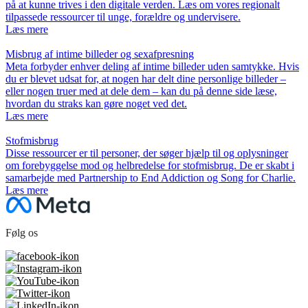
på at kunne trives i den digitale verden. Læs om vores regionalt
tilpassede ressourcer til unge, forældre og undervisere.
Læs mere
Misbrug af intime billeder og sexafpresning
Meta forbyder enhver deling af intime billeder uden samtykke. Hvis
du er blevet udsat for, at nogen har delt dine personlige billeder –
eller nogen truer med at dele dem – kan du på denne side læse,
hvordan du straks kan gøre noget ved det.
Læs mere
Stofmisbrug
Disse ressourcer er til personer, der søger hjælp til og oplysninger
om forebyggelse mod og helbredelse for stofmisbrug. De er skabt i
samarbejde med Partnership to End Addiction og Song for Charlie.
Læs mere
Følg os