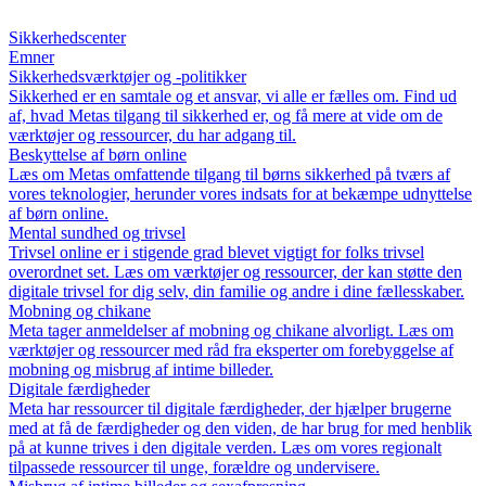
Sikkerhedscenter
Emner
Sikkerhedsværktøjer og -politikker
Sikkerhed er en samtale og et ansvar, vi alle er fælles om. Find ud
af, hvad Metas tilgang til sikkerhed er, og få mere at vide om de
værktøjer og ressourcer, du har adgang til.
Beskyttelse af børn online
Læs om Metas omfattende tilgang til børns sikkerhed på tværs af
vores teknologier, herunder vores indsats for at bekæmpe udnyttelse
af børn online.
Mental sundhed og trivsel
Trivsel online er i stigende grad blevet vigtigt for folks trivsel
overordnet set. Læs om værktøjer og ressourcer, der kan støtte den
digitale trivsel for dig selv, din familie og andre i dine fællesskaber.
Mobning og chikane
Meta tager anmeldelser af mobning og chikane alvorligt. Læs om
værktøjer og ressourcer med råd fra eksperter om forebyggelse af
mobning og misbrug af intime billeder.
Digitale færdigheder
Meta har ressourcer til digitale færdigheder, der hjælper brugerne
med at få de færdigheder og den viden, de har brug for med henblik
på at kunne trives i den digitale verden. Læs om vores regionalt
tilpassede ressourcer til unge, forældre og undervisere.