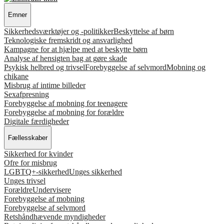
Emner
Sikkerhedsværktøjer og -politikker
Beskyttelse af børn
Teknologiske fremskridt og ansvarlighed
Kampagne for at hjælpe med at beskytte børn
Analyse af hensigten bag at gøre skade
Psykisk helbred og trivsel
Forebyggelse af selvmord
Mobning og
chikane
Misbrug af intime billeder
Sexafpresning
Forebyggelse af mobning for teenagere
Forebyggelse af mobning for forældre
Digitale færdigheder
Fællesskaber
Sikkerhed for kvinder
Ofre for misbrug
LGBTQ+-sikkerhed
Unges sikkerhed
Unges trivsel
Forældre
Undervisere
Forebyggelse af mobning
Forebyggelse af selvmord
Retshåndhævende myndigheder