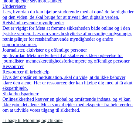
mobning eller selvmordstanker.
Undervisere
Læs, hvordan du kan hjælpe studerende med at opnå de færdigheder
og den viden, de skal bruge for at trives i den digitale verden.
Retshåndhævende myndigheder
Det er vigtigt for Meta at fremme sikkerheden både online og i den
fysiske verden. Læs om vores beskyttelse af personlige oplysninger,
retningslinjer for retshåndhævende myndigheder og andre
supportressourcer.
Journalister, aktivister og offentlige personer
Se, hvordan Meta medvirker til at skabe en sikker oplevelse for
journalister, menneskerettighedsforkæmpere og offentlige personer.
Ressourcer
Ressourcer til krisehjælp
Hvis der opstår en nødsituation, skal du vide, at du ikke behøver
klare den alene. Her er ressourcer, der kan hjælpe dig med at få akut
eksperthjælp.
Sikkerhedspartnere
Onlinesikkerhed kræver en global og omfattende indsats, og vi kan
ikke gøre det alene. Meta samarbejder med eksperter fra hele verden
om at udvikle vores tilgang til sikkerhed.
Tilbage til Mobning og chikane