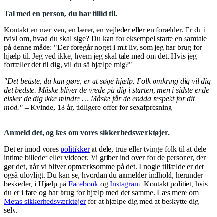
Tal med en person, du har tillid til.
Kontakt en nær ven, en lærer, en vejleder eller en forælder. Er du i
tvivl om, hvad du skal sige? Du kan for eksempel starte en samtale
på denne måde: "Der foregår noget i mit liv, som jeg har brug for
hjælp til. Jeg ved ikke, hvem jeg skal tale med om det. Hvis jeg
fortæller det til dig, vil du så hjælpe mig?"
"Det bedste, du kan gøre, er at søge hjælp. Folk omkring dig vil dig
det bedste. Måske bliver de vrede på dig i starten, men i sidste ende
elsker de dig ikke mindre … Måske får de endda respekt for dit
mod."
– Kvinde, 18 år, tidligere offer for sexafpresning
Anmeld det, og læs om vores sikkerhedsværktøjer.
Det er imod vores
politikker
at dele, true eller tvinge folk til at dele
intime billeder eller videoer. Vi griber ind over for de personer, der
gør det, når vi bliver opmærksomme på det. I nogle tilfælde er det
også ulovligt. Du kan se, hvordan du anmelder indhold, herunder
beskeder, i Hjælp på
Facebook
og
Instagram
. Kontakt politiet, hvis
du er i fare og har brug for hjælp med det samme. Læs mere om
Metas sikkerhedsværktøjer
for at hjælpe dig med at beskytte dig
selv.