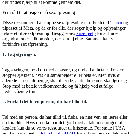
der findes hjælp til at komme gennem det.
Fem råd til at reagere på sexafpresning
Disse ressourcer til at stoppe sexafpresning er udviklet af
Thorn
og
tilpasset af Meta, og de er for alle, der søger hjælp og oplysninger
relateret til sexafpresning. Besøg vores
krisehjælp
for at finde
organisationer i dit område, der kan hjælpe. Sammen kan vi
forhindre sexafpresning.
1. Tag styringen.
Tag styringen, hold op med at svare, og undlad at betale. Trusler
stopper sjældent, hvis du samarbejder eller betaler. Men hvis du
allerede har sendt penge, skal du vide, at det hele nok skal løse sig.
Stop med at betale vedkommende, og få hjælp ved at følge
nedenstående trin.
2. Fortæl det til en person, du har tillid til.
Tal med en person, du har tillid til, f.eks. en nær ven, en lærer eller
en forælder. Hvis du ikke har det godt med at tale med nogen, du
kender, kan du se vores ressourcer til krisestøtte. For støtte i USA,
send en sms med
“TRUST” til 741741
for at komme i kontakt med