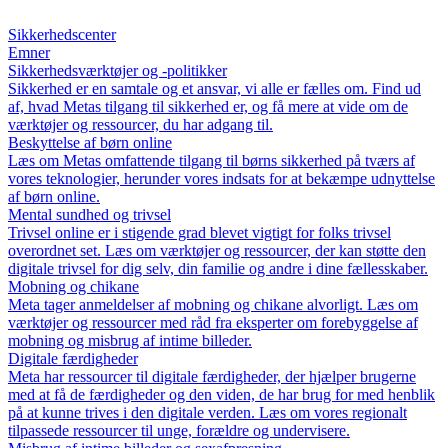
Sikkerhedscenter
Emner
Sikkerhedsværktøjer og -politikker
Sikkerhed er en samtale og et ansvar, vi alle er fælles om. Find ud
af, hvad Metas tilgang til sikkerhed er, og få mere at vide om de
værktøjer og ressourcer, du har adgang til.
Beskyttelse af børn online
Læs om Metas omfattende tilgang til børns sikkerhed på tværs af
vores teknologier, herunder vores indsats for at bekæmpe udnyttelse
af børn online.
Mental sundhed og trivsel
Trivsel online er i stigende grad blevet vigtigt for folks trivsel
overordnet set. Læs om værktøjer og ressourcer, der kan støtte den
digitale trivsel for dig selv, din familie og andre i dine fællesskaber.
Mobning og chikane
Meta tager anmeldelser af mobning og chikane alvorligt. Læs om
værktøjer og ressourcer med råd fra eksperter om forebyggelse af
mobning og misbrug af intime billeder.
Digitale færdigheder
Meta har ressourcer til digitale færdigheder, der hjælper brugerne
med at få de færdigheder og den viden, de har brug for med henblik
på at kunne trives i den digitale verden. Læs om vores regionalt
tilpassede ressourcer til unge, forældre og undervisere.