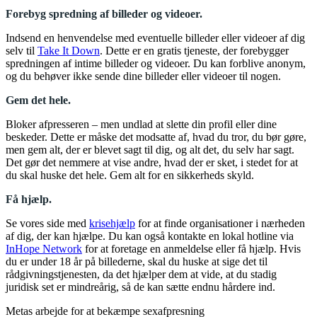
Forebyg spredning af billeder og videoer.
Indsend en henvendelse med eventuelle billeder eller videoer af dig
selv til
Take It Down
. Dette er en gratis tjeneste, der forebygger
spredningen af intime billeder og videoer. Du kan forblive anonym,
og du behøver ikke sende dine billeder eller videoer til nogen.
Gem det hele.
Bloker afpresseren – men undlad at slette din profil eller dine
beskeder. Dette er måske det modsatte af, hvad du tror, du bør gøre,
men gem alt, der er blevet sagt til dig, og alt det, du selv har sagt.
Det gør det nemmere at vise andre, hvad der er sket, i stedet for at
du skal huske det hele. Gem alt for en sikkerheds skyld.
Få hjælp.
Se vores side med
krisehjælp
for at finde organisationer i nærheden
af dig, der kan hjælpe. Du kan også kontakte en lokal hotline via
InHope Network
for at foretage en anmeldelse eller få hjælp. Hvis
du er under 18 år på billederne, skal du huske at sige det til
rådgivningstjenesten, da det hjælper dem at vide, at du stadig
juridisk set er mindreårig, så de kan sætte endnu hårdere ind.
Metas arbejde for at bekæmpe sexafpresning