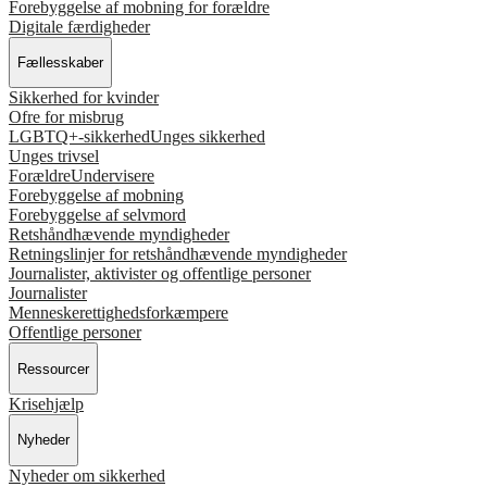
Forebyggelse af mobning for forældre
Digitale færdigheder
Fællesskaber
Sikkerhed for kvinder
Ofre for misbrug
LGBTQ+-sikkerhed
Unges sikkerhed
Unges trivsel
Forældre
Undervisere
Forebyggelse af mobning
Forebyggelse af selvmord
Retshåndhævende myndigheder
Retningslinjer for retshåndhævende myndigheder
Journalister, aktivister og offentlige personer
Journalister
Menneskerettighedsforkæmpere
Offentlige personer
Ressourcer
Krisehjælp
Nyheder
Nyheder om sikkerhed