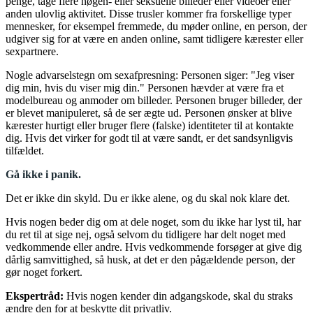
penge, tage flere nøgen- eller seksuelle billeder eller videoer eller
anden ulovlig aktivitet. Disse trusler kommer fra forskellige typer
mennesker, for eksempel fremmede, du møder online, en person, der
udgiver sig for at være en anden online, samt tidligere kærester eller
sexpartnere.
Nogle advarselstegn om sexafpresning: Personen siger: "Jeg viser
dig min, hvis du viser mig din." Personen hævder at være fra et
modelbureau og anmoder om billeder. Personen bruger billeder, der
er blevet manipuleret, så de ser ægte ud. Personen ønsker at blive
kærester hurtigt eller bruger flere (falske) identiteter til at kontakte
dig. Hvis det virker for godt til at være sandt, er det sandsynligvis
tilfældet.
Gå ikke i panik.
Det er ikke din skyld. Du er ikke alene, og du skal nok klare det.
Hvis nogen beder dig om at dele noget, som du ikke har lyst til, har
du ret til at sige nej, også selvom du tidligere har delt noget med
vedkommende eller andre. Hvis vedkommende forsøger at give dig
dårlig samvittighed, så husk, at det er den pågældende person, der
gør noget forkert.
Ekspertråd:
Hvis nogen kender din adgangskode, skal du straks
ændre den for at beskytte dit privatliv.