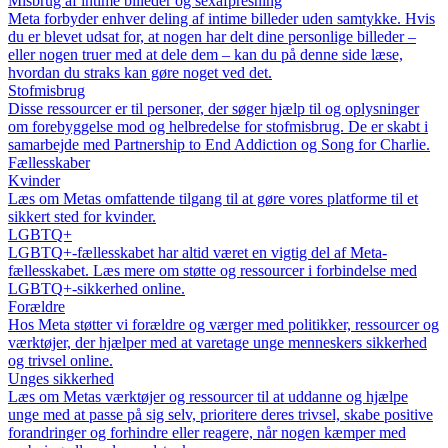
Misbrug af intime billeder og sexafpresning
Meta forbyder enhver deling af intime billeder uden samtykke. Hvis
du er blevet udsat for, at nogen har delt dine personlige billeder –
eller nogen truer med at dele dem – kan du på denne side læse,
hvordan du straks kan gøre noget ved det.
Stofmisbrug
Disse ressourcer er til personer, der søger hjælp til og oplysninger
om forebyggelse mod og helbredelse for stofmisbrug. De er skabt i
samarbejde med Partnership to End Addiction og Song for Charlie.
Fællesskaber
Kvinder
Læs om Metas omfattende tilgang til at gøre vores platforme til et
sikkert sted for kvinder.
LGBTQ+
LGBTQ+-fællesskabet har altid været en vigtig del af Meta-
fællesskabet. Læs mere om støtte og ressourcer i forbindelse med
LGBTQ+-sikkerhed online.
Forældre
Hos Meta støtter vi forældre og værger med politikker, ressourcer og
værktøjer, der hjælper med at varetage unge menneskers sikkerhed
og trivsel online.
Unges sikkerhed
Læs om Metas værktøjer og ressourcer til at uddanne og hjælpe
unge med at passe på sig selv, prioritere deres trivsel, skabe positive
forandringer og forhindre eller reagere, når nogen kæmper med