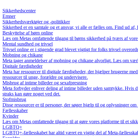
Sikkerhedscenter
Emner
Sikkerhedsværktøjer og -politikker
Sikkerhed er en samtale og et ansvar, vi alle er fælles om. Find ud af,
Beskyttelse af børn online
Læs om Metas omfattende tilgang til børns sikkerhed på tværs af vores
Mental sundhed og trivsel
Trivsel online er i stigende grad blevet vigtigt for folks trivsel overor
Mobning og chikane
Meta tager anmeldelser af mobning og chikane alvorligt. Læs om værkt
Digitale færdigheder
Meta har ressourcer til digitale færdigheder, der hjælper brugerne med
ressourcer til unge, forældre og undervisere.
Misbrug af intime billeder og sexafpresning
Meta forbyder enhver deling af intime billeder uden samtykke. Hvis du
straks kan gøre noget ved det.
Stofmisbrug
Disse ressourcer er til personer, der søger hjælp til og oplysninger 
Fællesskaber
Kvinder
Læs om Metas omfattende tilgang til at gøre vores platforme til et sikke
LGBTQ+
LGBTQ+-fællesskabet har altid været en vigtig del af Meta-fællessk