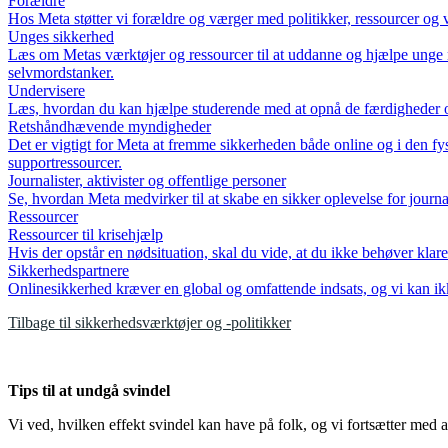
Forældre
Hos Meta støtter vi forældre og værger med politikker, ressourcer og 
Unges sikkerhed
Læs om Metas værktøjer og ressourcer til at uddanne og hjælpe unge me
selvmordstanker.
Undervisere
Læs, hvordan du kan hjælpe studerende med at opnå de færdigheder og d
Retshåndhævende myndigheder
Det er vigtigt for Meta at fremme sikkerheden både online og i den f
supportressourcer.
Journalister, aktivister og offentlige personer
Se, hvordan Meta medvirker til at skabe en sikker oplevelse for journ
Ressourcer
Ressourcer til krisehjælp
Hvis der opstår en nødsituation, skal du vide, at du ikke behøver klar
Sikkerhedspartnere
Onlinesikkerhed kræver en global og omfattende indsats, og vi kan ikk
Tilbage til sikkerhedsværktøjer og -politikker
Tips til at undgå svindel
Vi ved, hvilken effekt svindel kan have på folk, og vi fortsætter med a