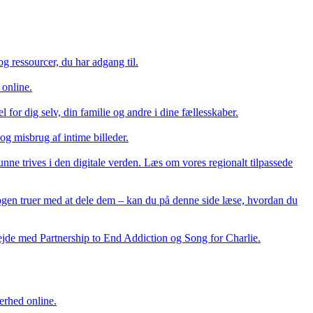
og ressourcer, du har adgang til.
 online.
el for dig selv, din familie og andre i dine fællesskaber.
g misbrug af intime billeder.
unne trives i den digitale verden. Læs om vores regionalt tilpassede
 nogen truer med at dele dem – kan du på denne side læse, hvordan du
bejde med Partnership to End Addiction og Song for Charlie.
erhed online.