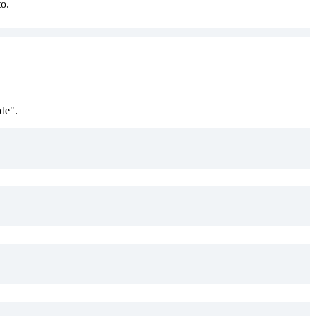
to.
de".