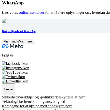
WhatsApp
Læs vores
onlineressourcer
for at få flere oplysninger om, hvordan d
Beskyt dig selv på WhatsApp
Vis mindre
Vis mere
Følg os
Emner
Sikkerhedsværktøjer og -politikker
Beskyttelse af børn
Teknologiske fremskridt og ansvarlighed
Kampagne for at hjælpe med at beskytte børn