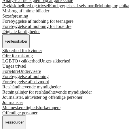
Analyse af hensigten bag at gøre skade
Psykisk helbred og trivsel
Forebyggelse af selvmord
Mobning og chik
Misbrug af intime billeder
Sexafpresning
Forebyggelse af mobning for teenagere
Forebyggelse af mobning for forældre
Digitale færdigheder
Fællesskaber
Sikkerhed for kvinder
Ofre for misbrug
LGBTQ+-sikkerhed
Unges sikkerhed
Unges trivsel
Forældre
Undervisere
Forebyggelse af mobning
Forebyggelse af selvmord
Retshåndhævende myndigheder
Retningslinjer for retshåndhævende myndigheder
Journalister, aktivister og offentlige personer
Journalister
Menneskerettighedsforkæmpere
Offentlige personer
Ressourcer