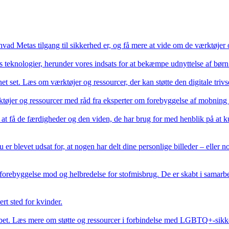
 hvad Metas tilgang til sikkerhed er, og få mere at vide om de værktøjer 
 teknologier, herunder vores indsats for at bekæmpe udnyttelse af børn
dnet set. Læs om værktøjer og ressourcer, der kan støtte den digitale trivs
øjer og ressourcer med råd fra eksperter om forebyggelse af mobning o
 at få de færdigheder og den viden, de har brug for med henblik på at k
 er blevet udsat for, at nogen har delt dine personlige billeder – eller
om forebyggelse mod og helbredelse for stofmisbrug. De er skabt i samar
rt sted for kvinder.
abet. Læs mere om støtte og ressourcer i forbindelse med LGBTQ+-sikk