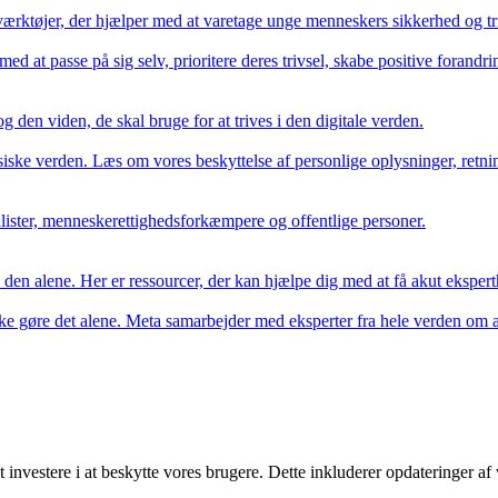
værktøjer, der hjælper med at varetage unge menneskers sikkerhed og tri
d at passe på sig selv, prioritere deres trivsel, skabe positive forand
en viden, de skal bruge for at trives i den digitale verden.
ysiske verden. Læs om vores beskyttelse af personlige oplysninger, ret
alister, menneskerettighedsforkæmpere og offentlige personer.
e den alene. Her er ressourcer, der kan hjælpe dig med at få akut ekspert
e gøre det alene. Meta samarbejder med eksperter fra hele verden om at 
t investere i at beskytte vores brugere. Dette inkluderer opdateringer a