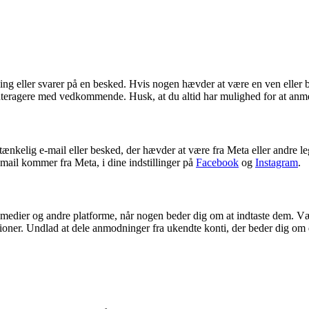
g eller svarer på en besked. Hvis nogen hævder at være en ven eller b
interagere med vedkommende. Husk, at du altid har mulighed for at anm
mistænkelig e-mail eller besked, der hævder at være fra Meta eller andre l
-mail kommer fra Meta, i dine indstillinger på
Facebook
og
Instagram
.
e medier og andre platforme, når nogen beder dig om at indtaste dem. Væ
oner. Undlad at dele anmodninger fra ukendte konti, der beder dig om d