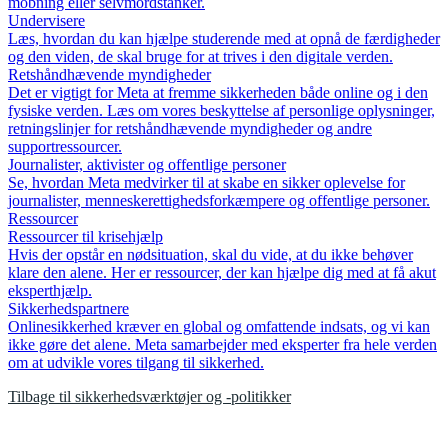
mobning eller selvmordstanker.
Undervisere
Læs, hvordan du kan hjælpe studerende med at opnå de færdigheder
og den viden, de skal bruge for at trives i den digitale verden.
Retshåndhævende myndigheder
Det er vigtigt for Meta at fremme sikkerheden både online og i den
fysiske verden. Læs om vores beskyttelse af personlige oplysninger,
retningslinjer for retshåndhævende myndigheder og andre
supportressourcer.
Journalister, aktivister og offentlige personer
Se, hvordan Meta medvirker til at skabe en sikker oplevelse for
journalister, menneskerettighedsforkæmpere og offentlige personer.
Ressourcer
Ressourcer til krisehjælp
Hvis der opstår en nødsituation, skal du vide, at du ikke behøver
klare den alene. Her er ressourcer, der kan hjælpe dig med at få akut
eksperthjælp.
Sikkerhedspartnere
Onlinesikkerhed kræver en global og omfattende indsats, og vi kan
ikke gøre det alene. Meta samarbejder med eksperter fra hele verden
om at udvikle vores tilgang til sikkerhed.
Tilbage til sikkerhedsværktøjer og -politikker