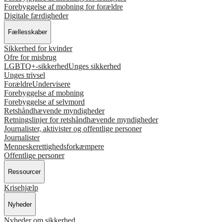
Forebyggelse af mobning for forældre
Digitale færdigheder
Fællesskaber
Sikkerhed for kvinder
Ofre for misbrug
LGBTQ+-sikkerhed
Unges sikkerhed
Unges trivsel
Forældre
Undervisere
Forebyggelse af mobning
Forebyggelse af selvmord
Retshåndhævende myndigheder
Retningslinjer for retshåndhævende myndigheder
Journalister, aktivister og offentlige personer
Journalister
Menneskerettighedsforkæmpere
Offentlige personer
Ressourcer
Krisehjælp
Nyheder
Nyheder om sikkerhed