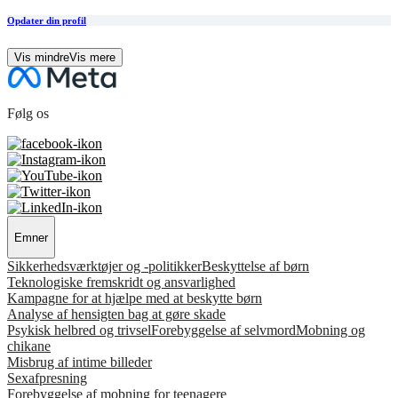
Opdater din profil
Vis mindre
Vis mere
Følg os
Emner
Sikkerhedsværktøjer og -politikker
Beskyttelse af børn
Teknologiske fremskridt og ansvarlighed
Kampagne for at hjælpe med at beskytte børn
Analyse af hensigten bag at gøre skade
Psykisk helbred og trivsel
Forebyggelse af selvmord
Mobning og
chikane
Misbrug af intime billeder
Sexafpresning
Forebyggelse af mobning for teenagere