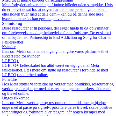
Misbrug af intime billeder og sexafpresning
Meta forbyder enhver deling af intime billeder uden samtykke. Hvis
du er blevet udsat for, at nogen har delt dine personlige billeder –
eller nogen truer med at dele dem – kan du på denne side læse,
hvordan du straks kan gøre noget ved det.
Stofmisbrug
Disse ressourcer er til personer, der søger hjælp til og oplysninger
om forebyggelse mod og helbredelse for stofmisbrug. De er skabt i
samarbejde med Partnership to End Addiction og Song for Charlie.
Fællesskaber
Kvinder
Læs om Metas omfattende tilgang til at gøre vores platforme til et
sikkert sted for kvinder.
LGBTQ+
LGBTQ+-fællesskabet har altid været en vigtig del af Meta-
fællesskabet. Læs mere om støtte og ressourcer i forbindelse med
LGBTQ+-sikkerhed online.
Forældre
Hos Meta støtter vi forældre og værger med politikker, ressourcer og
værktøjer, der hjælper med at varetage unge menneskers sikkerhed
og trivsel online.
Unges sikkerhed
Læs om Metas værktøjer og ressourcer til at uddanne og hjælpe
unge med at passe på sig selv, prioritere deres trivsel, skabe positive
forandringer og forhindre eller reagere, når nogen kæmper med