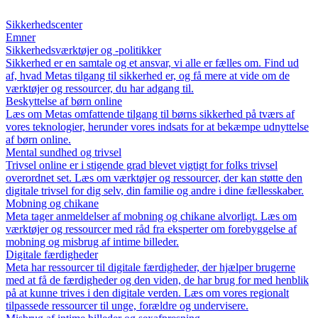
Sikkerhedscenter
Emner
Sikkerhedsværktøjer og -politikker
Sikkerhed er en samtale og et ansvar, vi alle er fælles om. Find ud
af, hvad Metas tilgang til sikkerhed er, og få mere at vide om de
værktøjer og ressourcer, du har adgang til.
Beskyttelse af børn online
Læs om Metas omfattende tilgang til børns sikkerhed på tværs af
vores teknologier, herunder vores indsats for at bekæmpe udnyttelse
af børn online.
Mental sundhed og trivsel
Trivsel online er i stigende grad blevet vigtigt for folks trivsel
overordnet set. Læs om værktøjer og ressourcer, der kan støtte den
digitale trivsel for dig selv, din familie og andre i dine fællesskaber.
Mobning og chikane
Meta tager anmeldelser af mobning og chikane alvorligt. Læs om
værktøjer og ressourcer med råd fra eksperter om forebyggelse af
mobning og misbrug af intime billeder.
Digitale færdigheder
Meta har ressourcer til digitale færdigheder, der hjælper brugerne
med at få de færdigheder og den viden, de har brug for med henblik
på at kunne trives i den digitale verden. Læs om vores regionalt
tilpassede ressourcer til unge, forældre og undervisere.