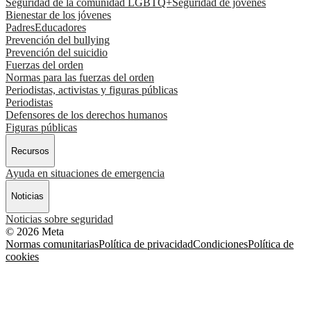
Seguridad de la comunidad LGBTQ+
Seguridad de jóvenes
Bienestar de los jóvenes
Padres
Educadores
Prevención del bullying
Prevención del suicidio
Fuerzas del orden
Normas para las fuerzas del orden
Periodistas, activistas y figuras públicas
Periodistas
Defensores de los derechos humanos
Figuras públicas
Recursos
Ayuda en situaciones de emergencia
Noticias
Noticias sobre seguridad
© 2026 Meta
Normas comunitarias
Política de privacidad
Condiciones
Política de
cookies