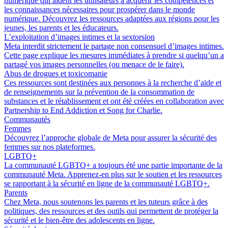
numérique qui aident les utilisateurs à acquérir les compétences et
les connaissances nécessaires pour prospérer dans le monde
numérique. Découvrez les ressources adaptées aux régions pour les
jeunes, les parents et les éducateurs.
L’exploitation d’images intimes et la sextorsion
Meta interdit strictement le partage non consensuel d’images intimes.
Cette page explique les mesures immédiates à prendre si quelqu’un a
partagé vos images personnelles (ou menace de le faire).
Abus de drogues et toxicomanie
Ces ressources sont destinées aux personnes à la recherche d’aide et
de renseignements sur la prévention de la consommation de
substances et le rétablissement et ont été créées en collaboration avec
Partnership to End Addiction et Song for Charlie.
Communautés
Femmes
Découvrez l’approche globale de Meta pour assurer la sécurité des
femmes sur nos plateformes.
LGBTQ+
La communauté LGBTQ+ a toujours été une partie importante de la
communauté Meta. Apprenez-en plus sur le soutien et les ressources
se rapportant à la sécurité en ligne de la communauté LGBTQ+.
Parents
Chez Meta, nous soutenons les parents et les tuteurs grâce à des
politiques, des ressources et des outils qui permettent de protéger la
sécurité et le bien-être des adolescents en ligne.