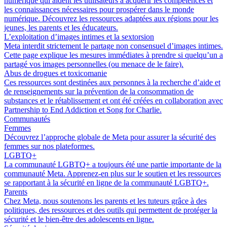
numérique qui aident les utilisateurs à acquérir les compétences et
les connaissances nécessaires pour prospérer dans le monde
numérique. Découvrez les ressources adaptées aux régions pour les
jeunes, les parents et les éducateurs.
L’exploitation d’images intimes et la sextorsion
Meta interdit strictement le partage non consensuel d’images intimes.
Cette page explique les mesures immédiates à prendre si quelqu’un a
partagé vos images personnelles (ou menace de le faire).
Abus de drogues et toxicomanie
Ces ressources sont destinées aux personnes à la recherche d’aide et
de renseignements sur la prévention de la consommation de
substances et le rétablissement et ont été créées en collaboration avec
Partnership to End Addiction et Song for Charlie.
Communautés
Femmes
Découvrez l’approche globale de Meta pour assurer la sécurité des
femmes sur nos plateformes.
LGBTQ+
La communauté LGBTQ+ a toujours été une partie importante de la
communauté Meta. Apprenez-en plus sur le soutien et les ressources
se rapportant à la sécurité en ligne de la communauté LGBTQ+.
Parents
Chez Meta, nous soutenons les parents et les tuteurs grâce à des
politiques, des ressources et des outils qui permettent de protéger la
sécurité et le bien-être des adolescents en ligne.