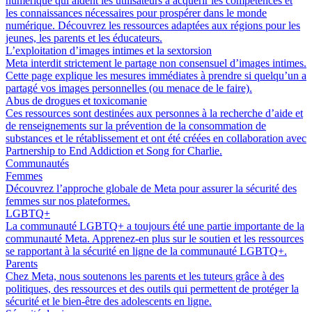
numérique qui aident les utilisateurs à acquérir les compétences et
les connaissances nécessaires pour prospérer dans le monde
numérique. Découvrez les ressources adaptées aux régions pour les
jeunes, les parents et les éducateurs.
L’exploitation d’images intimes et la sextorsion
Meta interdit strictement le partage non consensuel d’images intimes.
Cette page explique les mesures immédiates à prendre si quelqu’un a
partagé vos images personnelles (ou menace de le faire).
Abus de drogues et toxicomanie
Ces ressources sont destinées aux personnes à la recherche d’aide et
de renseignements sur la prévention de la consommation de
substances et le rétablissement et ont été créées en collaboration avec
Partnership to End Addiction et Song for Charlie.
Communautés
Femmes
Découvrez l’approche globale de Meta pour assurer la sécurité des
femmes sur nos plateformes.
LGBTQ+
La communauté LGBTQ+ a toujours été une partie importante de la
communauté Meta. Apprenez-en plus sur le soutien et les ressources
se rapportant à la sécurité en ligne de la communauté LGBTQ+.
Parents
Chez Meta, nous soutenons les parents et les tuteurs grâce à des
politiques, des ressources et des outils qui permettent de protéger la
sécurité et le bien-être des adolescents en ligne.