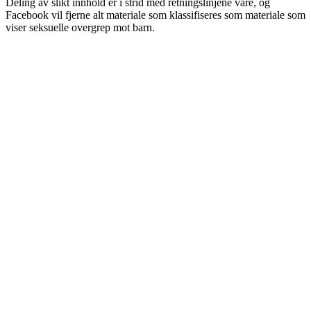
Deling av slikt innhold er i strid med retningslinjene våre, og
Facebook vil fjerne alt materiale som klassifiseres som materiale som
viser seksuelle overgrep mot barn.