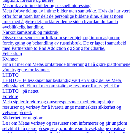
ungdom, foreldre og lærere.
Misbruk av intime bilder og seksuell utpressing
Meta forbyr deling av intime bilder uten samtykke. Hvis du har vært
offer for at noen har delt de personlige bildene dine, eller at noen
truer med å gjøre det, forklarer denne siden hvordan du kan ta
øyeblikkelig handling.
Narkotikamisbruk og misbruk
Disse ressursene er for folk som søker hjelp og informasjon om
forebygging og behandling av rusmisbruk. De er laget i samarbeid
med Partnership to End Addiction og Song for Charlie.
Fellesskap
Kvinner
Finn ut mer om Metas omfattende tilnærming til å gjøre plattformene
våre tryggere for kvinner.
LHBTQ+
LHBTQ+-fellesskapet har bestandig vært en viktig del av Meta-
fellesskapet. Finn ut mer om støtte og ressurser for trygghet for
LHBTQ+ på nettet.
Foreldre
Meta støtter foreldre og omsorgspersoner med retningslinjer,
ressurser og verktøy for å ivareta unge menneskers sikkerhet og
velvære på nett.
Sikkerhet for ungdom
Lær om Metas verktøy og ressurser som informerer og gir ungdom
selvtillit til å passe på seg selv, prioritere sin trivsel, skape positive