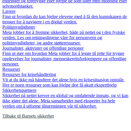
endringer og forebygge eller hjelpe de som sliter med mobbing eller
selvmordstanker.
Lærere
Finn ut hvordan du kan hjelpe elevene med å få den kunnskapen de
trenger for å navigere i en digital verden.
Politimyndigheter
Meta jobber for å fremme sikkerhet, både på nettet og i den fysiske
verden. Les om retningslinjene våre for personvern og
politimyndigheter, og andre støtteressurser.
Journalister, aktivister og offentlige personer
Finn ut mer om hvordan Meta jobber for å legge til rette for trygge
opplevelser for journalister, menneskerettsforkjempere og offentlige
personer.
Ressurser
Ressurser for krisehåndtering
Vit at du ikke må håndtere det alene hvis en krisesituasjon oppstår.
Her er noen ressurser som kan hjelpe deg få akutt eksperthjelp
Sikkerhetspartnere
Sikkerhet på nettet krever en global og omfattende innsats, og vi kan
ikke gjøre det alene. Meta samarbeider med eksperter fra hele
verden om å utforme tilnærmingen vår til sikkerhet.
Tilbake til Barnets sikkerhet