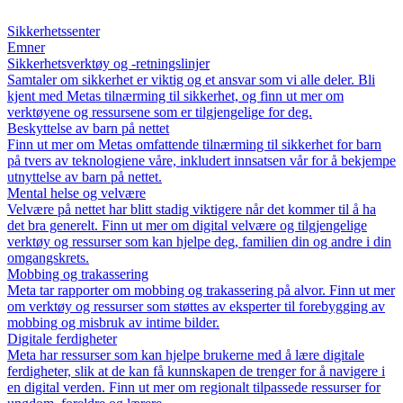
Sikkerhetssenter
Emner
Sikkerhetsverktøy og -retningslinjer
Samtaler om sikkerhet er viktig og et ansvar som vi alle deler. Bli
kjent med Metas tilnærming til sikkerhet, og finn ut mer om
verktøyene og ressursene som er tilgjengelige for deg.
Beskyttelse av barn på nettet
Finn ut mer om Metas omfattende tilnærming til sikkerhet for barn
på tvers av teknologiene våre, inkludert innsatsen vår for å bekjempe
utnyttelse av barn på nettet.
Mental helse og velvære
Velvære på nettet har blitt stadig viktigere når det kommer til å ha
det bra generelt. Finn ut mer om digital velvære og tilgjengelige
verktøy og ressurser som kan hjelpe deg, familien din og andre i din
omgangskrets.
Mobbing og trakassering
Meta tar rapporter om mobbing og trakassering på alvor. Finn ut mer
om verktøy og ressurser som støttes av eksperter til forebygging av
mobbing og misbruk av intime bilder.
Digitale ferdigheter
Meta har ressurser som kan hjelpe brukerne med å lære digitale
ferdigheter, slik at de kan få kunnskapen de trenger for å navigere i
en digital verden. Finn ut mer om regionalt tilpassede ressurser for