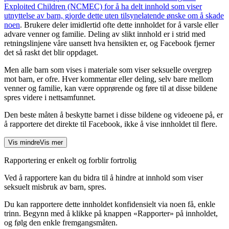
Exploited Children (NCMEC) for å ha delt innhold som viser
utnyttelse av barn, gjorde dette uten tilsynelatende ønske om å skade
noen
. Brukere deler imidlertid ofte dette innholdet for å varsle eller
advare venner og familie. Deling av slikt innhold er i strid med
retningslinjene våre uansett hva hensikten er, og Facebook fjerner
det så raskt det blir oppdaget.
Men alle barn som vises i materiale som viser seksuelle overgrep
mot barn, er ofre. Hver kommentar eller deling, selv bare mellom
venner og familie, kan være opprørende og føre til at disse bildene
spres videre i nettsamfunnet.
Den beste måten å beskytte barnet i disse bildene og videoene på, er
å rapportere det direkte til Facebook, ikke å vise innholdet til flere.
Vis mindre
Vis mer
Rapportering er enkelt og forblir fortrolig
Ved å rapportere kan du bidra til å hindre at innhold som viser
seksuelt misbruk av barn, spres.
Du kan rapportere dette innholdet konfidensielt via noen få, enkle
trinn. Begynn med å klikke på knappen «Rapporter» på innholdet,
og følg den enkle fremgangsmåten.