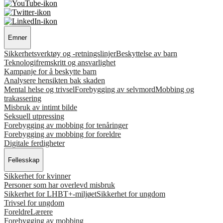
Emner
Sikkerhetsverktøy og -retningslinjer
Beskyttelse av barn
Teknologifremskritt og ansvarlighet
Kampanje for å beskytte barn
Analysere hensikten bak skaden
Mental helse og trivsel
Forebygging av selvmord
Mobbing og
trakassering
Misbruk av intimt bilde
Seksuell utpressing
Forebygging av mobbing for tenåringer
Forebygging av mobbing for foreldre
Digitale ferdigheter
Fellesskap
Sikkerhet for kvinner
Personer som har overlevd misbruk
Sikkerhet for LHBT+-miljøet
Sikkerhet for ungdom
Trivsel for ungdom
Foreldre
Lærere
Forebygging av mobbing