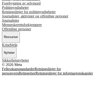
Forebygging av selvmord
Politimyndigheter
Retningslinjer for politimyndigheter
Journalister, aktivister og offentlige personer
Journalister
Menneskerettsforkjempere
Offentlige personer
Ressurser
Krisehjelp
Nyheter
Sikkerhetsnyheter
© 2026 Meta
Fellesskapsstandarder
Retningslinjer for
personvern
Betingelser
Retningslinjer for informasjonskapsler