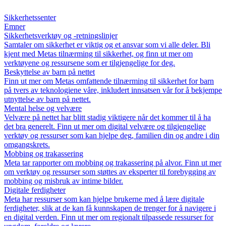
Sikkerhetssenter
Emner
Sikkerhetsverktøy og -retningslinjer
Samtaler om sikkerhet er viktig og et ansvar som vi alle deler. Bli
kjent med Metas tilnærming til sikkerhet, og finn ut mer om
verktøyene og ressursene som er tilgjengelige for deg.
Beskyttelse av barn på nettet
Finn ut mer om Metas omfattende tilnærming til sikkerhet for barn
på tvers av teknologiene våre, inkludert innsatsen vår for å bekjempe
utnyttelse av barn på nettet.
Mental helse og velvære
Velvære på nettet har blitt stadig viktigere når det kommer til å ha
det bra generelt. Finn ut mer om digital velvære og tilgjengelige
verktøy og ressurser som kan hjelpe deg, familien din og andre i din
omgangskrets.
Mobbing og trakassering
Meta tar rapporter om mobbing og trakassering på alvor. Finn ut mer
om verktøy og ressurser som støttes av eksperter til forebygging av
mobbing og misbruk av intime bilder.
Digitale ferdigheter
Meta har ressurser som kan hjelpe brukerne med å lære digitale
ferdigheter, slik at de kan få kunnskapen de trenger for å navigere i
en digital verden. Finn ut mer om regionalt tilpassede ressurser for