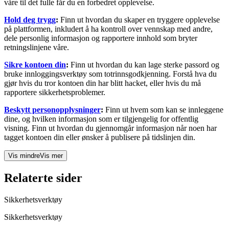
våre til det fulle får du en forbedret opplevelse.
Hold deg trygg
:
Finn ut hvordan du skaper en tryggere opplevelse
på plattformen, inkludert å ha kontroll over vennskap med andre,
dele personlig informasjon og rapportere innhold som bryter
retningslinjene våre.
Sikre kontoen din
:
Finn ut hvordan du kan lage sterke passord og
bruke innloggingsverktøy som totrinnsgodkjenning. Forstå hva du
gjør hvis du tror kontoen din har blitt hacket, eller hvis du må
rapportere sikkerhetsproblemer.
Beskytt personopplysninger
:
Finn ut hvem som kan se innleggene
dine, og hvilken informasjon som er tilgjengelig for offentlig
visning. Finn ut hvordan du gjennomgår informasjon når noen har
tagget kontoen din eller ønsker å publisere på tidslinjen din.
Vis mindre
Vis mer
Relaterte sider
Sikkerhetsverktøy
Sikkerhetsverktøy