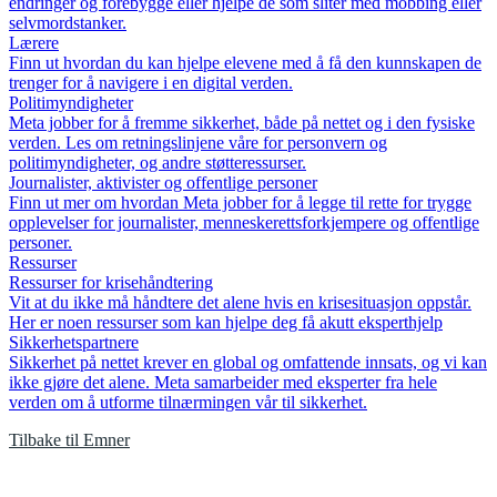
endringer og forebygge eller hjelpe de som sliter med mobbing eller
selvmordstanker.
Lærere
Finn ut hvordan du kan hjelpe elevene med å få den kunnskapen de
trenger for å navigere i en digital verden.
Politimyndigheter
Meta jobber for å fremme sikkerhet, både på nettet og i den fysiske
verden. Les om retningslinjene våre for personvern og
politimyndigheter, og andre støtteressurser.
Journalister, aktivister og offentlige personer
Finn ut mer om hvordan Meta jobber for å legge til rette for trygge
opplevelser for journalister, menneskerettsforkjempere og offentlige
personer.
Ressurser
Ressurser for krisehåndtering
Vit at du ikke må håndtere det alene hvis en krisesituasjon oppstår.
Her er noen ressurser som kan hjelpe deg få akutt eksperthjelp
Sikkerhetspartnere
Sikkerhet på nettet krever en global og omfattende innsats, og vi kan
ikke gjøre det alene. Meta samarbeider med eksperter fra hele
verden om å utforme tilnærmingen vår til sikkerhet.
Tilbake til Emner