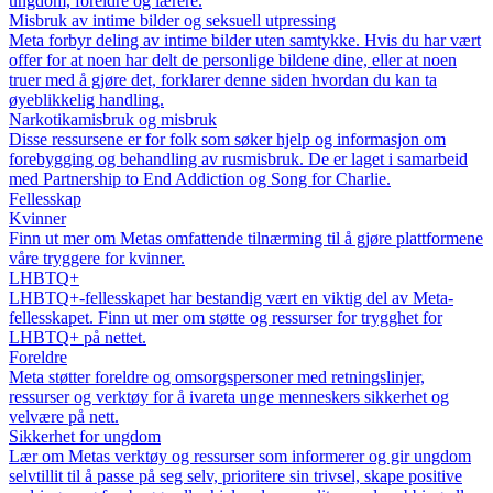
ungdom, foreldre og lærere.
Misbruk av intime bilder og seksuell utpressing
Meta forbyr deling av intime bilder uten samtykke. Hvis du har vært
offer for at noen har delt de personlige bildene dine, eller at noen
truer med å gjøre det, forklarer denne siden hvordan du kan ta
øyeblikkelig handling.
Narkotikamisbruk og misbruk
Disse ressursene er for folk som søker hjelp og informasjon om
forebygging og behandling av rusmisbruk. De er laget i samarbeid
med Partnership to End Addiction og Song for Charlie.
Fellesskap
Kvinner
Finn ut mer om Metas omfattende tilnærming til å gjøre plattformene
våre tryggere for kvinner.
LHBTQ+
LHBTQ+-fellesskapet har bestandig vært en viktig del av Meta-
fellesskapet. Finn ut mer om støtte og ressurser for trygghet for
LHBTQ+ på nettet.
Foreldre
Meta støtter foreldre og omsorgspersoner med retningslinjer,
ressurser og verktøy for å ivareta unge menneskers sikkerhet og
velvære på nett.
Sikkerhet for ungdom
Lær om Metas verktøy og ressurser som informerer og gir ungdom
selvtillit til å passe på seg selv, prioritere sin trivsel, skape positive