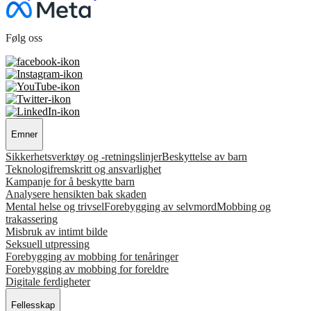
Følg oss
Emner
Sikkerhetsverktøy og -retningslinjer
Beskyttelse av barn
Teknologifremskritt og ansvarlighet
Kampanje for å beskytte barn
Analysere hensikten bak skaden
Mental helse og trivsel
Forebygging av selvmord
Mobbing og
trakassering
Misbruk av intimt bilde
Seksuell utpressing
Forebygging av mobbing for tenåringer
Forebygging av mobbing for foreldre
Digitale ferdigheter
Fellesskap