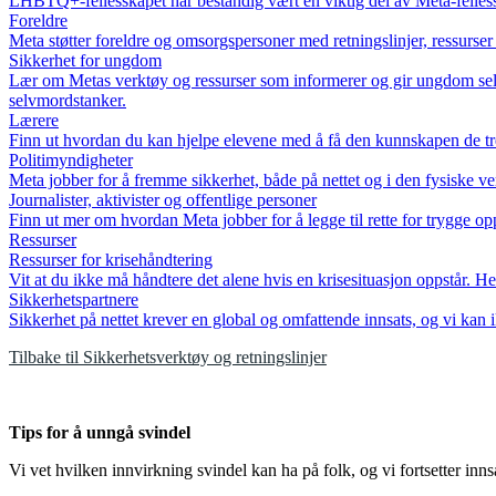
LHBTQ+-fellesskapet har bestandig vært en viktig del av Meta-felless
Foreldre
Meta støtter foreldre og omsorgspersoner med retningslinjer, ressurser
Sikkerhet for ungdom
Lær om Metas verktøy og ressurser som informerer og gir ungdom selvtill
selvmordstanker.
Lærere
Finn ut hvordan du kan hjelpe elevene med å få den kunnskapen de tren
Politimyndigheter
Meta jobber for å fremme sikkerhet, både på nettet og i den fysiske ve
Journalister, aktivister og offentlige personer
Finn ut mer om hvordan Meta jobber for å legge til rette for trygge op
Ressurser
Ressurser for krisehåndtering
Vit at du ikke må håndtere det alene hvis en krisesituasjon oppstår. H
Sikkerhetspartnere
Sikkerhet på nettet krever en global og omfattende innsats, og vi kan 
Tilbake til Sikkerhetsverktøy og retningslinjer
Tips for å unngå svindel
Vi vet hvilken innvirkning svindel kan ha på folk, og vi fortsetter inn