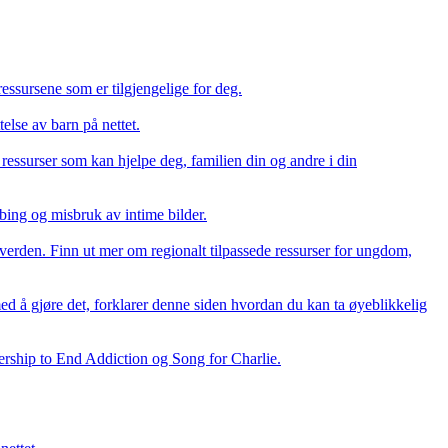
essursene som er tilgjengelige for deg.
else av barn på nettet.
g ressurser som kan hjelpe deg, familien din og andre i din
bing og misbruk av intime bilder.
l verden. Finn ut mer om regionalt tilpassede ressurser for ungdom,
med å gjøre det, forklarer denne siden hvordan du kan ta øyeblikkelig
ership to End Addiction og Song for Charlie.