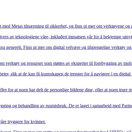
ent med Metas tilnærming til sikkerhet, og finn ut mer om verktøyene og r
vers av teknologiene våre, inkludert innsatsen vår for å bekjempe utnytt
t bra generelt. Finn ut mer om digital velvære og tilgjengelige verktøy o
m verktøy og ressurser som støttes av eksperter til forebygging av mob
eter, slik at de kan få kunnskapen de trenger for å navigere i en digita
fer for at noen har delt de personlige bildene dine, eller at noen truer 
ygging og behandling av rusmisbruk. De er laget i samarbeid med Partn
åre tryggere for kvinner.