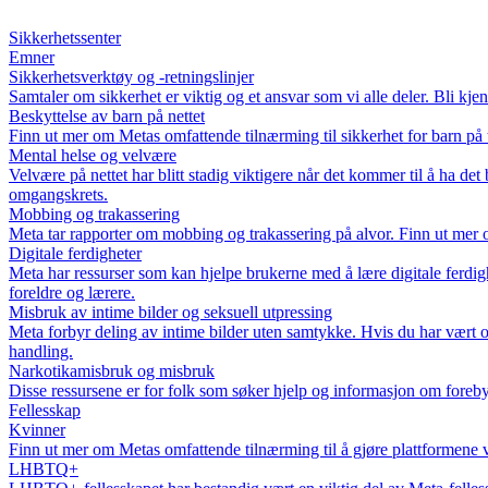
Sikkerhetssenter
Emner
Sikkerhetsverktøy og -retningslinjer
Samtaler om sikkerhet er viktig og et ansvar som vi alle deler. Bli kj
Beskyttelse av barn på nettet
Finn ut mer om Metas omfattende tilnærming til sikkerhet for barn på t
Mental helse og velvære
Velvære på nettet har blitt stadig viktigere når det kommer til å ha de
omgangskrets.
Mobbing og trakassering
Meta tar rapporter om mobbing og trakassering på alvor. Finn ut mer o
Digitale ferdigheter
Meta har ressurser som kan hjelpe brukerne med å lære digitale ferdigh
foreldre og lærere.
Misbruk av intime bilder og seksuell utpressing
Meta forbyr deling av intime bilder uten samtykke. Hvis du har vært of
handling.
Narkotikamisbruk og misbruk
Disse ressursene er for folk som søker hjelp og informasjon om foreb
Fellesskap
Kvinner
Finn ut mer om Metas omfattende tilnærming til å gjøre plattformene v
LHBTQ+