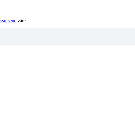
essursene
våre.