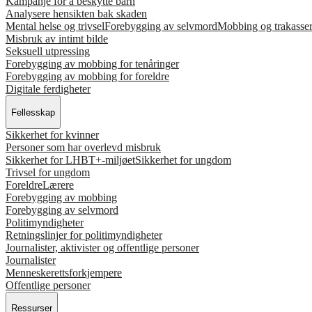
Kampanje for å beskytte barn
Analysere hensikten bak skaden
Mental helse og trivsel
Forebygging av selvmord
Mobbing og trakasse
Misbruk av intimt bilde
Seksuell utpressing
Forebygging av mobbing for tenåringer
Forebygging av mobbing for foreldre
Digitale ferdigheter
Fellesskap
Sikkerhet for kvinner
Personer som har overlevd misbruk
Sikkerhet for LHBT+-miljøet
Sikkerhet for ungdom
Trivsel for ungdom
Foreldre
Lærere
Forebygging av mobbing
Forebygging av selvmord
Politimyndigheter
Retningslinjer for politimyndigheter
Journalister, aktivister og offentlige personer
Journalister
Menneskerettsforkjempere
Offentlige personer
Ressurser