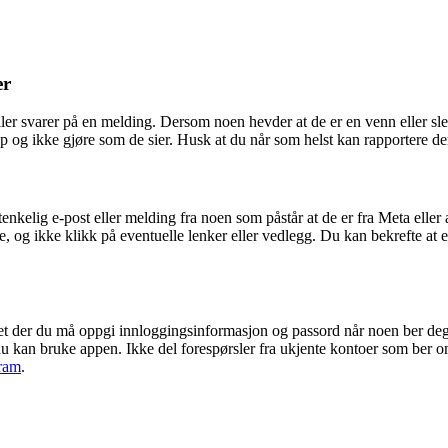
er
ller svarer på en melding. Dersom noen hevder at de er en venn eller sle
pp og ikke gjøre som de sier. Husk at du når som helst kan rapportere de
enkelig e-post eller melding fra noen som påstår at de er fra Meta eller a
og ikke klikk på eventuelle lenker eller vedlegg. Du kan bekrefte at e
ttet der du må oppgi innloggingsinformasjon og passord når noen ber de
du kan bruke appen. Ikke del forespørsler fra ukjente kontoer som ber o
gram
.