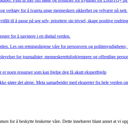
kapet. Finn ut mer om støtte og ressurser for trygghet for LHBTQ+ på 
 og verktøy for å ivareta unge menneskers sikkerhet og velvære på nett.
it til å passe på seg selv, prioritere sin trivsel, skape positive endri
ger for å navigere i en digital verden.
rden. Les om retningslinjene våre for personvern og politimyndigheter, o
plevelser for journalister, menneskerettsforkjempere og offentlige person
er er noen ressurser som kan hjelpe deg få akutt eksperthjelp
ikke gjøre det alene. Meta samarbeider med eksperter fra hele verden om
satsen for å beskytte brukerne våre. Dette innebærer blant annet at vi op