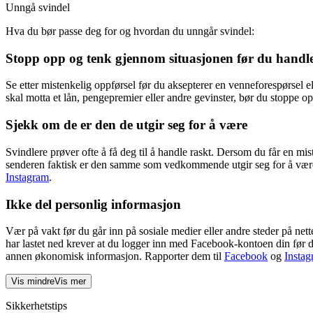
Unngå svindel
Hva du bør passe deg for og hvordan du unngår svindel:
Stopp opp og tenk gjennom situasjonen før du handl
Se etter mistenkelig oppførsel før du aksepterer en venneforespørsel e
skal motta et lån, pengepremier eller andre gevinster, bør du stoppe o
Sjekk om de er den de utgir seg for å være
Svindlere prøver ofte å få deg til å handle raskt. Dersom du får en mist
senderen faktisk er den samme som vedkommende utgir seg for å være, 
Instagram
.
Ikke del personlig informasjon
Vær på vakt før du går inn på sosiale medier eller andre steder på ne
har lastet ned krever at du logger inn med Facebook-kontoen din før 
annen økonomisk informasjon. Rapporter dem til
Facebook
og
Insta
Vis mindre
Vis mer
Sikkerhetstips