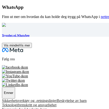
WhatsApp
Finn ut mer om hvordan du kan holde deg trygg på WhatsApp i
nettr
Trygghet på WhatsApp
Vis mindre
Vis mer
Følg oss
Emner
Sikkerhetsverktøy og -retningslinjer
Beskyttelse av barn
Teknologifremskritt og ansvarlighet