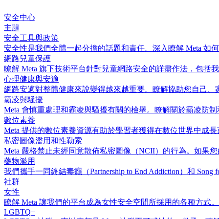
安全中心
主題
安全工具與政策
安全性是我們全體一起分擔的話題和責任。深入瞭解 Meta 
網路兒童保護
瞭解 Meta 旗下技術平台針對兒童網路安全的詳盡作法，包
心理健康與安適
網路安適對整體健康來說變得越來越重要。瞭解協助您自己、
霸凌與騷擾
Meta 會慎重處理和霸凌與騷擾有關的檢舉。瞭解關於霸凌防
數位素養
Meta 提供的數位素養資源有助於學習者獲得在數位世界中
私密圖像濫用和性勒索
Meta 嚴格禁止未經同意散佈私密圖像（NCII）的行為。
藥物濫用
我們攜手一同終結毒癮（Partnership to End Addiction
社群
女性
瞭解 Meta 讓我們的平台成為女性安全空間所採用的各種方式。
LGBTQ+