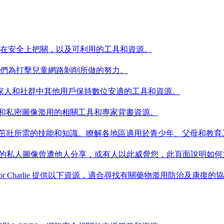
如何在安全上把關，以及可利用的工具和資源。
括我們為打擊兒童網路剝削所做的努力。
家人和社群中其他用戶保持數位安適的工具和資源。
制和私密圖像濫用的相關工具和專家背書資源。
成長茁壯所需的技能和知識。瞭解各地區適用於青少年、父母和教
如果您的私人圖像曾遭他人分享，或有人以此威脅您，此頁面說明如
）和 Song for Charlie 提供以下資源，適合尋找有關藥物濫用防治及