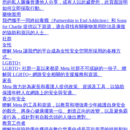
您的私人圖像曾遭他人分享，或有人以此威脅您，此頁面說明
如何立即採取行動。
藥物濫用
我們攜手一同終結毒癮（Partnership to End Addiction）和 Song
for Charlie 提供以下資源，適合尋找有關藥物濫用防治及康復
的協助和資訊的人士。
社群
女性
瞭解 Meta 讓我們的平台成為女性安全空間所採用的各種方
式。
LGBTQ+
LGBTQ+ 社群一直以來都是 Meta 社群不可或缺的一份子。瞭
解與 LGBTQ+ 網路安全相關的支援服務和資源。
家長
Meta 致力於為家長和看護人提供政策、資源及工具，以協助
保護年輕人在網路上的安全與安適。
青少年安全
瞭解 Meta 的工具和資源，以教育和增強青少年維護自身安全
的觀念、將身心健康擺第一位、創造正向的改變，以及避免霸
凌行為，或針對有自殺念頭的人做出應對。
教育工作者
瞭解如何協助學生獲得在數位世界中成長茁壯所需的技能和知