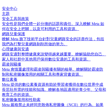
安全中心
主題
安全工具與政策
安全性是我們全體一起分擔的話題和責任。深入瞭解 Meta 如
何在安全上把關，以及可利用的工具和資源。
網路兒童保護
瞭解 Meta 旗下技術平台針對兒童網路安全的詳盡作法，包括
我們為打擊兒童網路剝削所做的努力。
心理健康與安適
網路安適對整體健康來說變得越來越重要。瞭解協助您自己、
家人和社群中其他用戶保持數位安適的工具和資源。
霸凌與騷擾
Meta 會慎重處理和霸凌與騷擾有關的檢舉。瞭解關於霸凌防
制和私密圖像濫用的相關工具和專家背書資源。
數位素養
Meta 提供的數位素養資源有助於學習者獲得在數位世界中成
長茁壯所需的技能和知識。瞭解各地區適用於青少年、父母和
教育工作的資源。
私密圖像濫用和性勒索
Meta 嚴格禁止未經同意散佈私密圖像（NCII）的行為。如果