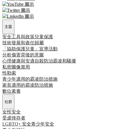
主題
安全工具與政策
兒童保護
技術發展和責任歸屬
「協助保護兒童」宣導活動
分析傷害背後的意圖
心理健康與安適
自殺防治
霸凌和騷擾
私密圖像濫用
性勒索
青少年適用的霸凌防治措施
家長適用的霸凌防治措施
數位素養
社群
女性安全
受虐倖存者
LGBTQ+ 安全
青少年安全