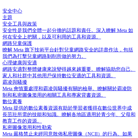
安全中心
主題
安全工具與政策
安全性是我們全體一起分擔的話題和責任。深入瞭解 Meta 如
何在安全上把關，以及可利用的工具和資源。
網路兒童保護
瞭解 Meta 旗下技術平台針對兒童網路安全的詳盡作法，包括
我們為打擊兒童網路剝削所做的努力。
心理健康與安適
網路安適對整體健康來說變得越來越重要。瞭解協助您自己、
家人和社群中其他用戶保持數位安適的工具和資源。
霸凌與騷擾
Meta 會慎重處理和霸凌與騷擾有關的檢舉。瞭解關於霸凌防
制和私密圖像濫用的相關工具和專家背書資源。
數位素養
Meta 提供的數位素養資源有助於學習者獲得在數位世界中成
長茁壯所需的技能和知識。瞭解各地區適用於青少年、父母和
教育工作的資源。
私密圖像濫用和性勒索
Meta 嚴格禁止未經同意散佈私密圖像（NCII）的行為。如果