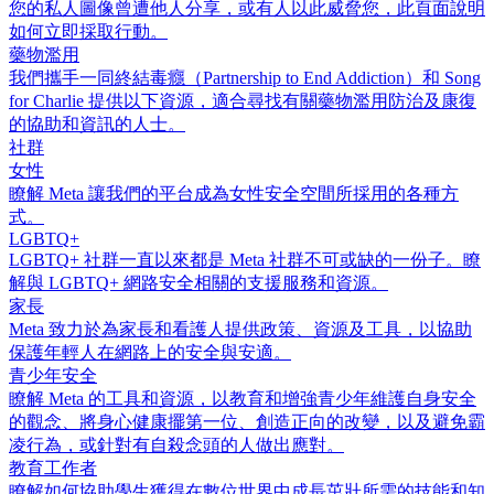
您的私人圖像曾遭他人分享，或有人以此威脅您，此頁面說明
如何立即採取行動。
藥物濫用
我們攜手一同終結毒癮（Partnership to End Addiction）和 Song
for Charlie 提供以下資源，適合尋找有關藥物濫用防治及康復
的協助和資訊的人士。
社群
女性
瞭解 Meta 讓我們的平台成為女性安全空間所採用的各種方
式。
LGBTQ+
LGBTQ+ 社群一直以來都是 Meta 社群不可或缺的一份子。瞭
解與 LGBTQ+ 網路安全相關的支援服務和資源。
家長
Meta 致力於為家長和看護人提供政策、資源及工具，以協助
保護年輕人在網路上的安全與安適。
青少年安全
瞭解 Meta 的工具和資源，以教育和增強青少年維護自身安全
的觀念、將身心健康擺第一位、創造正向的改變，以及避免霸
凌行為，或針對有自殺念頭的人做出應對。
教育工作者
瞭解如何協助學生獲得在數位世界中成長茁壯所需的技能和知