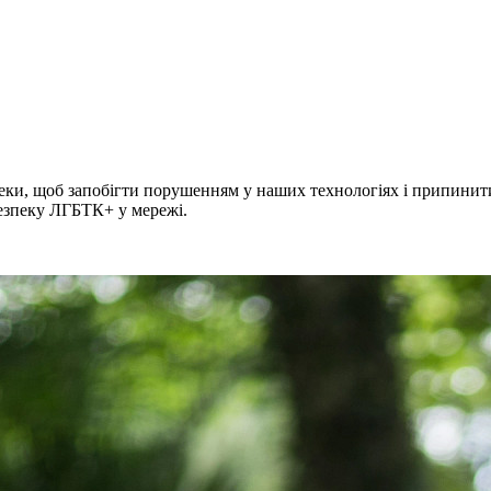
и, щоб запобігти порушенням у наших технологіях і припинити ї
безпеку ЛГБТК+ у мережі.