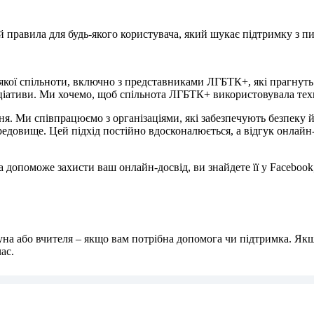
 правила для будь-якого користувача, який шукає підтримку з п
-якої спільноти, включно з представниками ЛГБТК+, які прагнут
іціативи. Ми хочемо, щоб спільнота ЛГБТК+ використовувала тех
ня. Ми співпрацюємо з організаціями, які забезпечують безпеку 
едовище. Цей підхід постійно вдосконалюється, а відгук онлайн
 допоможе захисти ваш онлайн-досвід, ви знайдете її у Facebook,
пікуна або вчителя – якщо вам потрібна допомога чи підтримка. Як
ас.