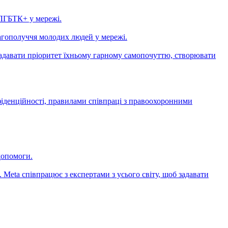
 ЛГБТК+ у мережі.
лагополуччя молодих людей у мережі.
 надавати пріоритет їхньому гарному самопочуттю, створювати
фіденційності, правилами співпраці з правоохоронними
допомоги.
eta співпрацює з експертами з усього світу, щоб задавати