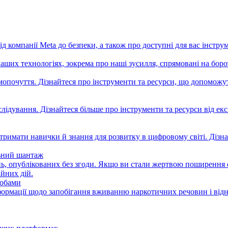
ід компанії Meta до безпеки, а також про доступні для вас інстру
аших технологіях, зокрема про наші зусилля, спрямовані на борот
мопочуття. Дізнайтеся про інструменти та ресурси, що допоможут
слідування. Дізнайтеся більше про інструменти та ресурси від 
римати навички й знання для розвитку в цифровому світі. Дізнай
льний шантаж
ь, опублікованих без згоди. Якщо ви стали жертвою поширення 
йних дій.
собами
формації щодо запобігання вживанню наркотичних речовин і віднов