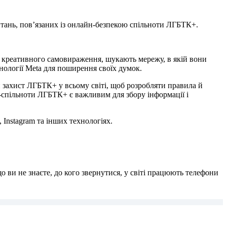
итань, пов’язаних із онлайн-безпекою спільноти ЛГБТК+.
ь креативного самовираження, шукають мережу, в якій вони
нології Meta для поширення своїх думок.
й захист ЛГБТК+ у всьому світі, щоб розробляти правила й
-спільноти ЛГБТК+ є важливим для збору інформації і
 Instagram та інших технологіях.
що ви не знаєте, до кого звернутися, у світі працюють телефони