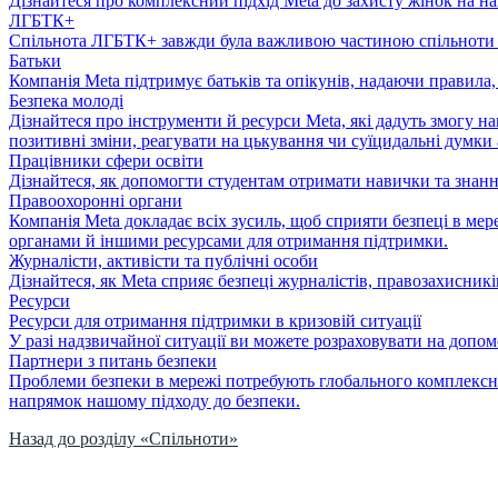
Дізнайтеся про комплексний підхід Meta до захисту жінок на 
ЛГБТК+
Спільнота ЛГБТК+ завжди була важливою частиною спільноти Me
Батьки
Компанія Meta підтримує батьків та опікунів, надаючи правила
Безпека молоді
Дізнайтеся про інструменти й ресурси Meta, які дадуть змогу 
позитивні зміни, реагувати на цькування чи суїцидальні думки 
Працівники сфери освіти
Дізнайтеся, як допомогти студентам отримати навички та знання
Правоохоронні органи
Компанія Meta докладає всіх зусиль, щоб сприяти безпеці в м
органами й іншими ресурсами для отримання підтримки.
Журналісти, активісти та публічні особи
Дізнайтеся, як Meta сприяє безпеці журналістів, правозахисників
Ресурси
Ресурси для отримання підтримки в кризовій ситуації
У разі надзвичайної ситуації ви можете розраховувати на допом
Партнери з питань безпеки
Проблеми безпеки в мережі потребують глобального комплексног
напрямок нашому підходу до безпеки.
Назад до розділу «Спільноти»