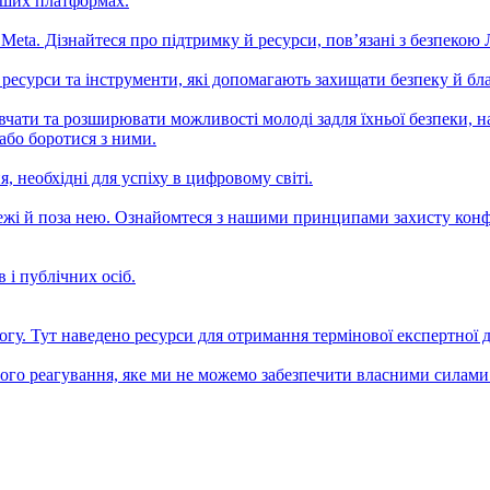
наших платформах.
ta. Дізнайтеся про підтримку й ресурси, пов’язані з безпекою
, ресурси та інструменти, які допомагають захищати безпеку й б
навчати та розширювати можливості молоді задля їхньої безпеки,
або боротися з ними.
, необхідні для успіху в цифровому світі.
ережі й поза нею. Ознайомтеся з нашими принципами захисту кон
 і публічних осіб.
огу. Тут наведено ресурси для отримання термінової експертної 
о реагування, яке ми не можемо забезпечити власними силами. M