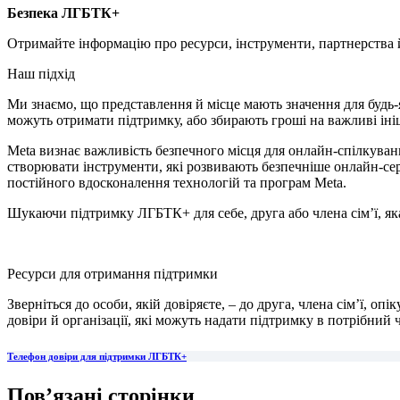
Безпека ЛГБТК+
Отримайте інформацію про ресурси, інструменти, партнерства й
Наш підхід
Ми знаємо, що представлення й місце мають значення для будь
можуть отримати підтримку, або збирають гроші на важливі ін
Meta визнає важливість безпечного місця для онлайн-спілкуван
створювати інструменти, які розвивають безпечніше онлайн-сер
постійного вдосконалення технологій та програм Meta.
Шукаючи підтримку ЛГБТК+ для себе, друга або члена сім’ї, яка
Ресурси для отримання підтримки
Зверніться до особи, якій довіряєте, – до друга, члена сім’ї, о
довіри й організації, які можуть надати підтримку в потрібний ч
Телефон довіри для підтримки ЛГБТК+
Пов’язані сторінки