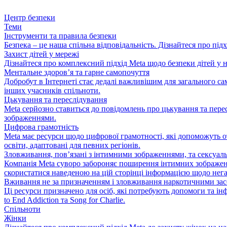
Центр безпеки
Теми
Інструменти та правила безпеки
Безпека – це наша спільна відповідальність. Дізнайтеся про підх
Захист дітей у мережі
Дізнайтеся про комплексний підхід Meta щодо безпеки дітей у н
Ментальне здоров’я та гарне самопочуття
Добробут в Інтернеті стає дедалі важливішим для загального са
інших учасників спільноти.
Цькування та переслідування
Meta серйозно ставиться до повідомлень про цькування та пере
зображеннями.
Цифрова грамотність
Meta має ресурси щодо цифрової грамотності, які допоможуть от
освіти, адаптовані для певних регіонів.
Зловживання, пов’язані з інтимними зображеннями, та сексуа
Компанія Meta суворо забороняє поширення інтимних зображен
скористатися наведеною на цій сторінці інформацією щодо нега
Вживання не за призначенням і зловживання наркотичними за
Ці ресурси призначено для осіб, які потребують допомоги та ін
to End Addiction та Song for Charlie.
Спільноти
Жінки