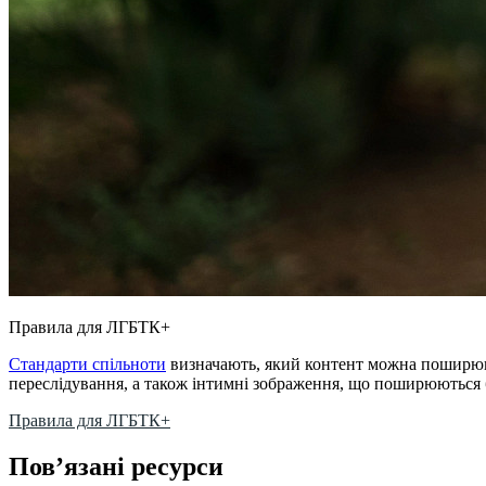
Правила для ЛГБТК+
Стандарти спільноти
визначають, який контент можна поширюва
переслідування, а також інтимні зображення, що поширюються б
Правила для ЛГБТК+
Пов’язані ресурси