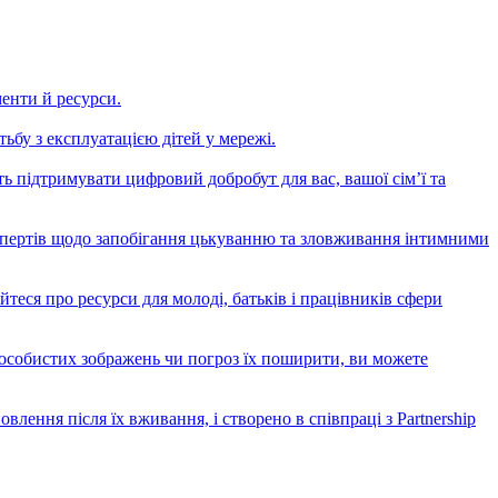
менти й ресурси.
ьбу з експлуатацією дітей у мережі.
ь підтримувати цифровий добробут для вас, вашої сім’ї та
експертів щодо запобігання цькуванню та зловживання інтимними
теся про ресурси для молоді, батьків і працівників сфери
особистих зображень чи погроз їх поширити, ви можете
лення після їх вживання, і створено в співпраці з Partnership