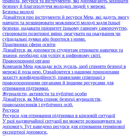
правила, ресурси та інструменти, які допомагають захищати
безпеку й благополуччя молодих людей у мережі.
Безпека молоді
Дізнайтеся про інструменти й ресурси Meta, які дадуть змогу
навчати та розширювати можливості молоді задля їхньої
безпеки, надавати пріоритет їхньому гарному самопочуттю,
створювати позитивні зміни, реагувати на цькування чи
суїцидальні думки або боротися з ними.
Працівники сфери освіти
Дізнайтеся, як допомогти студентам отримати навички та
знання, необхідні для успіху в цифровому світі.
Правоохоронні органи
Компанія Meta докладає всіх зусиль, щоб сприяти безпеці в
мережі й поза нею. Ознайомтеся з нашими принципами
захисту конфіденційності, правилами співпраці з
правоохоронними органами й іншими ресурсами для
отримання підтримки.
Журналісти, активісти та публічні особи
Дізнайтеся, як Meta сприяє безпеці журналістів,
правозахисників і публічних осіб.
Ресурси
Ресурси для отримання підтримки в кризовій ситуації
У разі надзвичайної ситуації ви можете розраховувати на
допомогу. Тут наведено ресурси для отримання термінової
експертної допомоги.