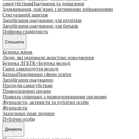
самогубствам
Цькування та домагання
Зловживання, пов’язані з інтимними зображеннями
Сексуальний шантаж
Запобігання цькуванню для підлітків
Запобігання цькуванню для батьків
Цифрова грамотність
Спільноти
Безпека жінок
Люди, які пережили жорстоке поводження
Безпека ЛГБТК+
Безпека молоді
Гарне самопочуття молоді
Батьки
Працівники сфери освіти
Запобігання цькуванню
Протидія самогубствам
Правоохоронні органи
Правила співпраці з правоохоронними органами
Журналісти, активісти та публічні особи
Журналісти
Захисники прав людини
Публічні особи
Джерела