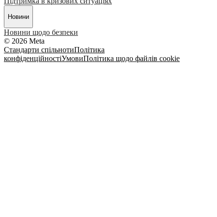
Підтримка в кризових ситуаціях
Новини
Новини щодо безпеки
© 2026 Meta
Стандарти спільноти
Політика
конфіденційності
Умови
Політика щодо файлів cookie