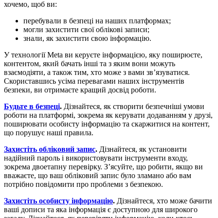
хочемо, щоб ви:
перебували в безпеці на наших платформах;
могли захистити свої облікові записи;
знали, як захистити свою інформацію.
У технології Meta ви керуєте інформацією, яку поширюєте,
контентом, який бачать інші та з яким вони можуть
взаємодіяти, а також тим, хто може з вами зв’язуватися.
Скориставшись усіма перевагами наших інструментів
безпеки, ви отримаєте кращий досвід роботи.
Будьте в безпеці
.
Дізнайтеся, як створити безпечніші умови
роботи на платформі, зокрема як керувати додаванням у друзі,
поширювати особисту інформацію та скаржитися на контент,
що порушує наші правила.
Захистіть обліковий запис
.
Дізнайтеся, як установити
надійний пароль і використовувати інструменти входу,
зокрема двоетапну перевірку. З’ясуйте, що робити, якщо ви
вважаєте, що ваш обліковий запис було зламано або вам
потрібно повідомити про проблеми з безпекою.
Захистіть особисту інформацію
.
Дізнайтеся, хто може бачити
ваші дописи та яка інформація є доступною для широкого