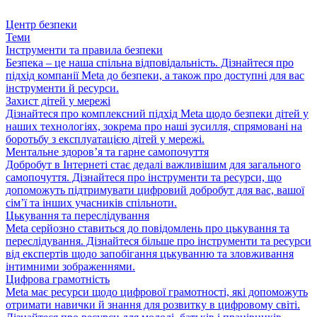
Центр безпеки
Теми
Інструменти та правила безпеки
Безпека – це наша спільна відповідальність. Дізнайтеся про
підхід компанії Meta до безпеки, а також про доступні для вас
інструменти й ресурси.
Захист дітей у мережі
Дізнайтеся про комплексний підхід Meta щодо безпеки дітей у
наших технологіях, зокрема про наші зусилля, спрямовані на
боротьбу з експлуатацією дітей у мережі.
Ментальне здоров’я та гарне самопочуття
Добробут в Інтернеті стає дедалі важливішим для загального
самопочуття. Дізнайтеся про інструменти та ресурси, що
допоможуть підтримувати цифровий добробут для вас, вашої
сім’ї та інших учасників спільноти.
Цькування та переслідування
Meta серйозно ставиться до повідомлень про цькування та
переслідування. Дізнайтеся більше про інструменти та ресурси
від експертів щодо запобігання цькуванню та зловживання
інтимними зображеннями.
Цифрова грамотність
Meta має ресурси щодо цифрової грамотності, які допоможуть
отримати навички й знання для розвитку в цифровому світі.