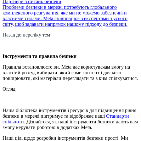
Партнери з питань безпеки
Проблеми безпеки в мережі потребують глобального
комплексного реагування, яке ми не можемо забезпечити
власними силами. Meta співпрацює з експертами з усього
світу, щоб задавати напрямок нашому підходу до безпеки.
Назад до переліку тем
Інструменти та правила безпеки
Правила встановлюєте ви. Meta дає користувачам змогу на
власний розсуд вибирати, який саме контент і для кого
поширювати, які матеріали переглядати та з ким спілкуватися.
Огляд
Наша бібліотека інструментів і ресурсів для підвищення рівня
безпеки в мережі підтримує та відображає наші
Стандарти
спільноти
. Дізнайтеся, як наші інструменти безпеки дають вам
змогу керувати роботою в додатках Meta.
Наші цілі щодо розробки інструментів безпеки прості. Ми