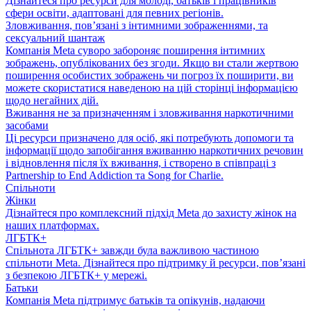
Дізнайтеся про ресурси для молоді, батьків і працівників
сфери освіти, адаптовані для певних регіонів.
Зловживання, пов’язані з інтимними зображеннями, та
сексуальний шантаж
Компанія Meta суворо забороняє поширення інтимних
зображень, опублікованих без згоди. Якщо ви стали жертвою
поширення особистих зображень чи погроз їх поширити, ви
можете скористатися наведеною на цій сторінці інформацією
щодо негайних дій.
Вживання не за призначенням і зловживання наркотичними
засобами
Ці ресурси призначено для осіб, які потребують допомоги та
інформації щодо запобігання вживанню наркотичних речовин
і відновлення після їх вживання, і створено в співпраці з
Partnership to End Addiction та Song for Charlie.
Спільноти
Жінки
Дізнайтеся про комплексний підхід Meta до захисту жінок на
наших платформах.
ЛГБТК+
Спільнота ЛГБТК+ завжди була важливою частиною
спільноти Meta. Дізнайтеся про підтримку й ресурси, пов’язані
з безпекою ЛГБТК+ у мережі.
Батьки
Компанія Meta підтримує батьків та опікунів, надаючи