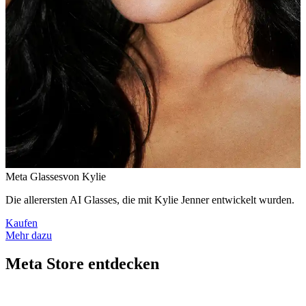
M
e
t
a
G
l
a
s
s
e
s
v
o
n
K
y
l
i
e
Die allerersten AI Glasses, die mit Kylie Jenner entwickelt wurden.
Kaufen
Mehr dazu
Meta Store entdecken