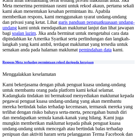
Kami amat memandang berat tentang privasi maklumat anda. Jika
Meta menerima permintaan rasmi untuk rekod akaun, pertama sekali
kami akan menentukan kesahan permintaan itu. Apabila
memberikan respons, kami menggunakan syarat undang-undang
dan privasi yang ketat. Lihat
garis panduan penguatkuasaan undang-
undang
kami untuk mendapatkan maklumat lanjut dan lihat jawapan
bagi
soalan lazim
. Jika anda berminat untuk mengetahui cara data
dipindahkan ke Amerika Syarikat serta perlindungan dan langkah-
langkah yang kami ambil, terdapat maklumat yang tersedia untuk
semakan anda pada halaman maklumat
pemindahan data
kami.
Respons Meta terhadap permintaan rekod daripada kerajaan
Menggalakkan keselamatan
Kami bekerjasama dengan pihak penguat kuasa undang-undang
untuk membantu orang pada platform kami kekal selamat.
Kadangkala tindakan ini bermaksud menyediakan maklumat kepada
pegawai penguat kuasa undang-undang yang akan membantu
mereka bertindak balas terhadap kecemasan, termasuk mereka yang
terlibat dengan risiko bahaya serta-merta, pencegahan bunuh diri
dan mendapatkan semula kanak-kanak yang hilang. Kami juga
mungkin memberikan maklumat kepada pihak penguat kuasa
undang-undang untuk mencegah atau bertindak balas terhadap
penipuan dan aktiviti haram serta pelanggaran Terma Facebook dan