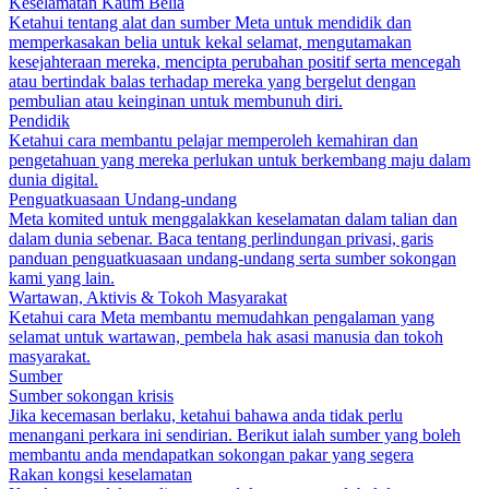
Keselamatan Kaum Belia
Ketahui tentang alat dan sumber Meta untuk mendidik dan
memperkasakan belia untuk kekal selamat, mengutamakan
kesejahteraan mereka, mencipta perubahan positif serta mencegah
atau bertindak balas terhadap mereka yang bergelut dengan
pembulian atau keinginan untuk membunuh diri.
Pendidik
Ketahui cara membantu pelajar memperoleh kemahiran dan
pengetahuan yang mereka perlukan untuk berkembang maju dalam
dunia digital.
Penguatkuasaan Undang-undang
Meta komited untuk menggalakkan keselamatan dalam talian dan
dalam dunia sebenar. Baca tentang perlindungan privasi, garis
panduan penguatkuasaan undang-undang serta sumber sokongan
kami yang lain.
Wartawan, Aktivis & Tokoh Masyarakat
Ketahui cara Meta membantu memudahkan pengalaman yang
selamat untuk wartawan, pembela hak asasi manusia dan tokoh
masyarakat.
Sumber
Sumber sokongan krisis
Jika kecemasan berlaku, ketahui bahawa anda tidak perlu
menangani perkara ini sendirian. Berikut ialah sumber yang boleh
membantu anda mendapatkan sokongan pakar yang segera
Rakan kongsi keselamatan