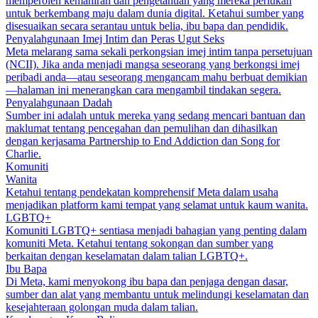
memperoleh kemahiran dan pengetahuan yang mereka perlukan
untuk berkembang maju dalam dunia digital. Ketahui sumber yang
disesuaikan secara serantau untuk belia, ibu bapa dan pendidik.
Penyalahgunaan Imej Intim dan Peras Ugut Seks
Meta melarang sama sekali perkongsian imej intim tanpa persetujuan
(NCII). Jika anda menjadi mangsa seseorang yang berkongsi imej
peribadi anda—atau seseorang mengancam mahu berbuat demikian
—halaman ini menerangkan cara mengambil tindakan segera.
Penyalahgunaan Dadah
Sumber ini adalah untuk mereka yang sedang mencari bantuan dan
maklumat tentang pencegahan dan pemulihan dan dihasilkan
dengan kerjasama Partnership to End Addiction dan Song for
Charlie.
Komuniti
Wanita
Ketahui tentang pendekatan komprehensif Meta dalam usaha
menjadikan platform kami tempat yang selamat untuk kaum wanita.
LGBTQ+
Komuniti LGBTQ+ sentiasa menjadi bahagian yang penting dalam
komuniti Meta. Ketahui tentang sokongan dan sumber yang
berkaitan dengan keselamatan dalam talian LGBTQ+.
Ibu Bapa
Di Meta, kami menyokong ibu bapa dan penjaga dengan dasar,
sumber dan alat yang membantu untuk melindungi keselamatan dan
kesejahteraan golongan muda dalam talian.