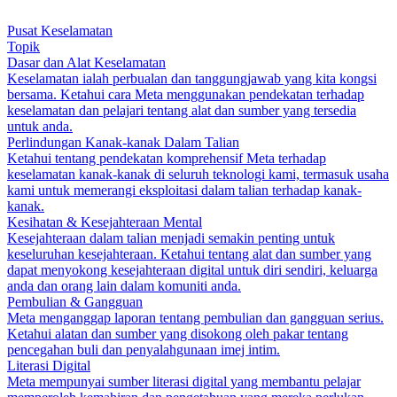
Pusat Keselamatan
Topik
Dasar dan Alat Keselamatan
Keselamatan ialah perbualan dan tanggungjawab yang kita kongsi
bersama. Ketahui cara Meta menggunakan pendekatan terhadap
keselamatan dan pelajari tentang alat dan sumber yang tersedia
untuk anda.
Perlindungan Kanak-kanak Dalam Talian
Ketahui tentang pendekatan komprehensif Meta terhadap
keselamatan kanak-kanak di seluruh teknologi kami, termasuk usaha
kami untuk memerangi eksploitasi dalam talian terhadap kanak-
kanak.
Kesihatan & Kesejahteraan Mental
Kesejahteraan dalam talian menjadi semakin penting untuk
keseluruhan kesejahteraan. Ketahui tentang alat dan sumber yang
dapat menyokong kesejahteraan digital untuk diri sendiri, keluarga
anda dan orang lain dalam komuniti anda.
Pembulian & Gangguan
Meta menganggap laporan tentang pembulian dan gangguan serius.
Ketahui alatan dan sumber yang disokong oleh pakar tentang
pencegahan buli dan penyalahgunaan imej intim.
Literasi Digital
Meta mempunyai sumber literasi digital yang membantu pelajar