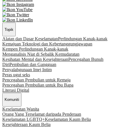
Topik
Alatan dan Dasar Keselamatan
Perlindungan Kanak-kanak
Kemajuan Teknologi dan Kebertanggungjawapan
Kempen Perlindungan Kanak-kanak
Menganalisis Niat di Sebalik Kemudaratan
Kesihatan Mental dan Kesejahteraan
Pencegahan Bunuh
Diri
Pembulian dan Gangguan
Penyalahgunaan Imej Intim
Peras ugut seks
Pencegahan Pembulian untuk Remaja
Pencegahan Pembulian untuk Ibu Bapa
Literasi Digital
Komuniti
Keselamatan Wanita
Orang Yang Terselamat daripada Penderaan
Keselamatan LGBTQ+
Keselamatan Kaum Belia
Kesejahteraan Kaum Belia