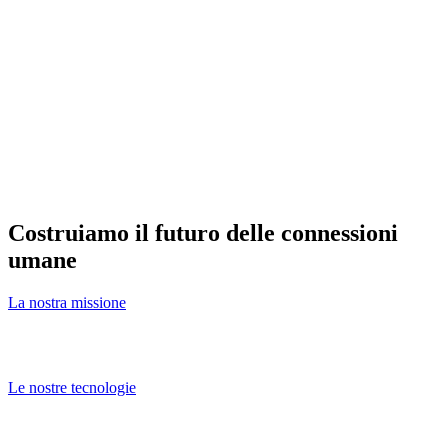
Costruiamo il futuro delle connessioni
umane
La nostra missione
E la tecnologia che lo renderà possibile
Le nostre tecnologie
Le nostre soluzioni innovative offrono alle