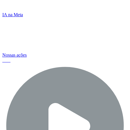
de conexão entre as pessoas
IA na Meta
E temos o compromisso de ajudar a
manter todos em segurança e causar um
impacto positivo
Nossas ações