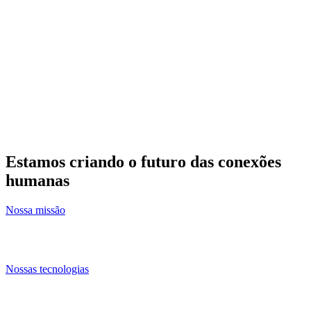
Estamos criando o futuro das conexões
humanas
Nossa missão
E as tecnologias que tornam isso possível
Nossas tecnologias
Nossas inovações oferecem novas formas