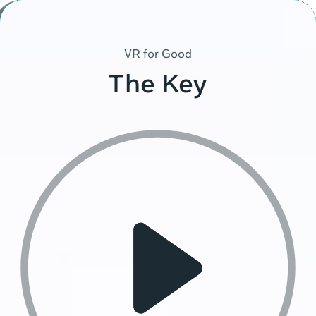
Skip
to
content
VR for Good
The Key