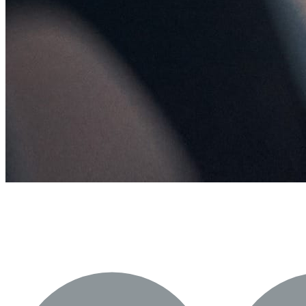
Politiques et mesures de protec
les élections dans le monde entie