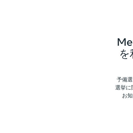
M
を
予備選
選挙に関
お知