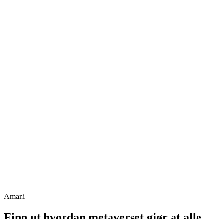
Amani
Finn ut hvordan metaverset gjør at alle