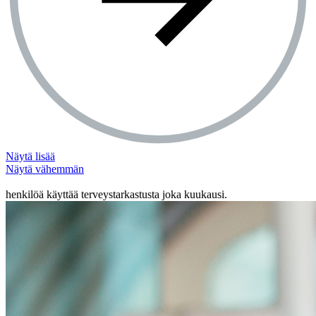
Näytä lisää
Näytä vähemmän
Yli 10 miljoonaa
henkilöä käyttää terveystarkastusta joka kuukausi.