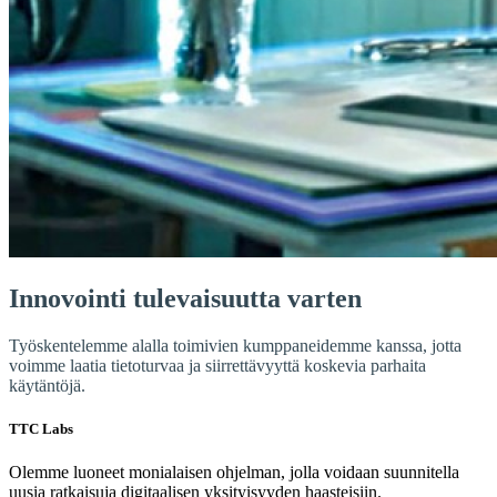
Innovointi tulevaisuutta varten
Työskentelemme alalla toimivien kumppaneidemme kanssa, jotta
voimme laatia tietoturvaa ja siirrettävyyttä koskevia parhaita
käytäntöjä.
TTC Labs
Olemme luoneet monialaisen ohjelman, jolla voidaan suunnitella
uusia ratkaisuja digitaalisen yksityisyyden haasteisiin.