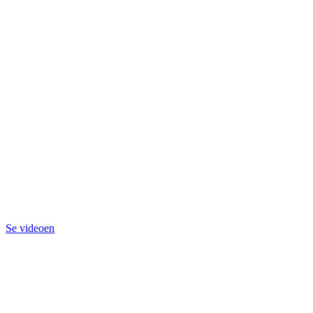
Bærbare EMG:
Enkel kontroll, uendelige
muligheter
Se videoen