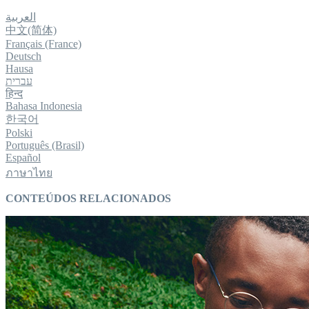
‏العربية‏
中文(简体)
Français (France)
Deutsch
Hausa
‏עברית‏
हिन्द
Bahasa Indonesia
한국어
Polski
Português (Brasil)
Español
ภาษาไทย
CONTEÚDOS RELACIONADOS