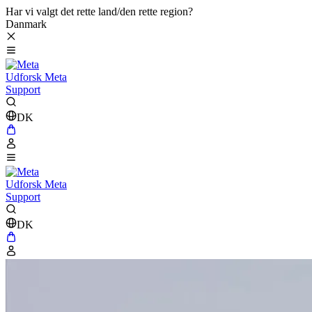
Har vi valgt det rette land/den rette region?
Danmark
Udforsk Meta
Support
DK
Udforsk Meta
Support
DK