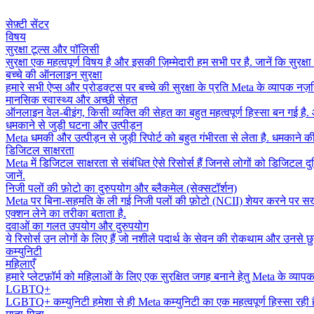
सेफ़्टी सेंटर
विषय
सुरक्षा टूल्स और पॉलिसी
सुरक्षा एक महत्वपूर्ण विषय है और इसकी ज़िम्मेदारी हम सभी पर है. जानें कि सुरक
बच्चे की ऑनलाइन सुरक्षा
हमारे सभी ऐप्स और प्रोडक्ट्स पर बच्चे की सुरक्षा के प्रति Meta के व्यापक नज़र
मानसिक स्वास्थ्य और अच्छी सेहत
ऑनलाइन वेल-बीइंग, किसी व्यक्ति की सेहत का बहुत महत्वपूर्ण हिस्सा बन गई है
धमकाने से जुड़ी घटना और उत्पीड़न
Meta धमकी और उत्पीड़न से जुड़ी रिपोर्ट को बहुत गंभीरता से लेता है. धमकाने की 
डिजिटल साक्षरता
Meta में डिजिटल साक्षरता से संबंधित ऐसे रिसोर्स हैं जिनसे लोगों को डिजिटल दुन
जानें.
निजी पलों की फ़ोटो का दुरुपयोग और ब्लैकमेल (सेक्सटॉर्शन)
Meta पर बिना-सहमति के ली गई निजी पलों की फ़ोटो (NCII) शेयर करने पर सख्
एक्शन लेने का तरीका बताता है.
दवाओं का गलत उपयोग और दुरुपयोग
ये रिसोर्स उन लोगों के लिए हैं जो नशीले पदार्थ के सेवन की रोकथाम और उनसे छु
कम्युनिटी
महिलाएँ
हमारे प्लेटफ़ॉर्म को महिलाओं के लिए एक सुरक्षित जगह बनाने हेतु Meta के व्यापक न
LGBTQ+
LGBTQ+ कम्युनिटी हमेशा से ही Meta कम्युनिटी का एक महत्वपूर्ण हिस्सा रही है.