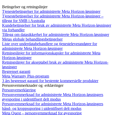
Betingelser og retningslinjer
Tjenestebetingelser for administrerte Meta Horizon-løsninger
Tjenestebetingelser for administrerte Meta Horizon-løsninger –
tillegg for SMB i Australia
Kundebetingelser for bruk av administrerte Meta Horizon-løsninger
via forhandler
Tillegg om datasikkerhet for administrerte Meta Horizon-løsninger
Metas globale behandlingsbetingelser
Liste over underdatabehandlere og tjenesteleverandører for
administrerte Meta Horizon-løsninger
Retningslinjer for informasjonskapsler for administrerte Meta
Horizon-løsninger
Retningslinjer for akseptabel bruk av administrerte Meta Horizon-
løsninger
Begrenset garanti
Meta Warranty Plus-program
3 års begrenset garanti for bestemte kommersielle produkter
Personvernmerknader og -erklæringer
Personvernerklæring
Personvernmerknad for administrerte Meta Horizon-løsningers
øyesporing i uidentifisert delt modus
Personvernmerknad for administrerte Meta Horizon-løsningers
hånd- og kroppssporing i uidentifisert delt modus
Meta Quest – personvernmerknad for øyesporing