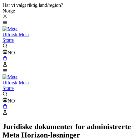
Har vi valgt riktig land/region?
Norge
Utforsk Meta
Støtte
NO
Utforsk Meta
Støtte
NO
Juridiske dokumenter for administrerte
Meta Horizon-løsninger