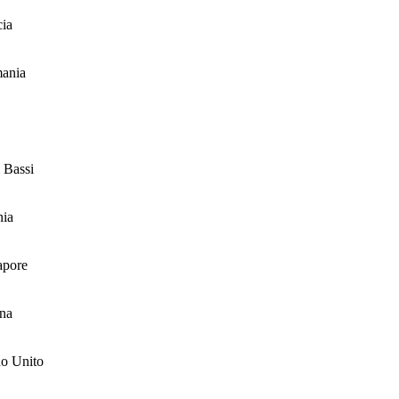
cia
ania
 Bassi
nia
apore
na
o Unito