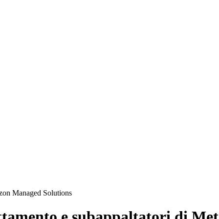
orizon Managed Solutions
rattamento e subappaltatori di M