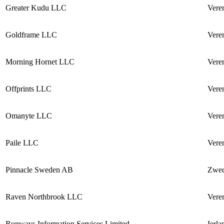
Greater Kudu LLC
Vere
Goldframe LLC
Vere
Morning Hornet LLC
Vere
Offprints LLC
Vere
Omanyte LLC
Vere
Paile LLC
Vere
Pinnacle Sweden AB
Zwe
Raven Northbrook LLC
Vere
Runways Information Services Limited
Ierla