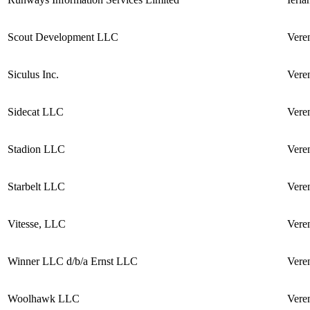
Scout Development LLC
Vere
Siculus Inc.
Vere
Sidecat LLC
Vere
Stadion LLC
Vere
Starbelt LLC
Vere
Vitesse, LLC
Vere
Winner LLC d/b/a Ernst LLC
Vere
Woolhawk LLC
Vere