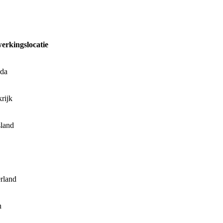
erkingslocatie
da
rijk
sland
rland
n