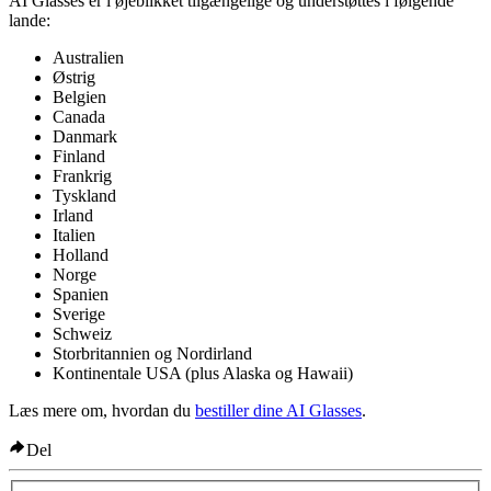
AI Glasses er i øjeblikket tilgængelige og understøttes i følgende
lande:
Australien
Østrig
Belgien
Canada
Danmark
Finland
Frankrig
Tyskland
Irland
Italien
Holland
Norge
Spanien
Sverige
Schweiz
Storbritannien og Nordirland
Kontinentale USA (plus Alaska og Hawaii)
Læs mere om, hvordan du
bestiller dine AI Glasses
.
Del