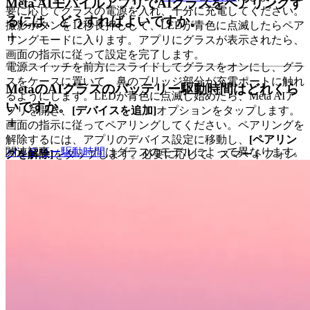
Meta AIモバイルアプリでAIグラスをペアリングす
要に応じてグラスの電源を入れ、十分に充電してください。
るには、どうすればよいですか。
撮影ボタンを12秒長押しして、LEDが青色に点滅したらペア
リングモードに入ります。アプリにグラスが表示されたら、
画面の指示に従って設定を完了します。
電源スイッチを前方にスライドしてグラスをオンにし、グラ
スをケースに置いて、鼻のブリッジ部分が充電ポートに触れ
MetaのAIグラスのバッテリー駆動時間はどれくら
るようにします。LEDが青色に点滅し始めたら、Meta AIア
いですか。
プリを開き、
[デバイスを追加]
オプションをタップします。
画面の指示に従ってペアリングしてください。ペアリングを
解除するには、アプリのデバイス設定に移動し、
[ペアリン
バッテリー駆動時間
関連記事
はグラスのモデルによって異なります。
グを解除]
をタップします。必要に応じて、スマートフォン
Ray-Ban Meta (Gen 1)グラスのバッテリー駆動時間は最長4時
のBluetooth設定でデバイスを
削除
します。対応デバイスの一
間、Ray-Ban Meta (Gen 2)グラスは最長8時間です。Oakley
覧で、お使いのスマートフォンがAIグラスに対応している
Meta HSTNは、通常の使用で最長8時間、連続して音声を再
ことを確認します。
生する場合は最長5時間です。Oakley Meta Vanguardは、通常
の使用で最長9時間、連続して音声を再生する場合は最長6時
間です。