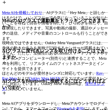
Meta AIを搭載しており
、AIグラスに「Hey Meta」と話しか
けるだけで、ハンズフリーで今気になっていることや知りた
MetaのAIグラスで運動量をトラッキングできます
いことを尋ねて回答や情報を得たり、ひらめきを得たり、自
か？
己表現したりできます。写真や動画の撮影、通話やメッセー
ジの送信、メディアや音量のコントロールも行うことができ
ます。
現時点ではできません。Oakley Meta Vanguardグラスには、
身体の動きや歩みを単独で記録するセンサーが搭載されてい
AIグラスに度付きレンズを取り付けることはでき
ません。ただし、互換性のあるGarminスマートウォッチやサ
ますか。
イクリングコンピューター(別売り)と連携することで、Meta
AIを利用して、リアルタイムのフィットネスデータとイン
サイトを提供できます。
ほとんどのモデルが度付きレンズに対応しています。
Ray-
Ban Meta
および
Oakley Meta HSTN
グラスはすべて度付きレン
AIグラスをBluetoothに接続するにはどうすればよ
ズに対応しています。Oakley Meta Vanguardは、
度付きレン
いですか。
ズ
に対応していません。
Meta AIアプリをダウンロードし、Metaアカウントでログイ
ンしてから、スマートフォンで
Bluetoothを有効
にします。必