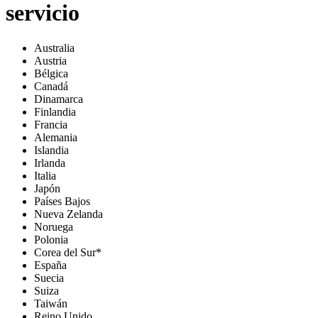
servicio
Australia
Austria
Bélgica
Canadá
Dinamarca
Finlandia
Francia
Alemania
Islandia
Irlanda
Italia
Japón
Países Bajos
Nueva Zelanda
Noruega
Polonia
Corea del Sur*
España
Suecia
Suiza
Taiwán
Reino Unido