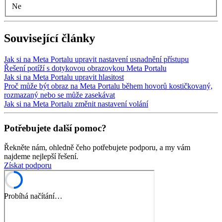
Ne
Související články
Jak si na Meta Portalu upravit nastavení usnadnění přístupu
Řešení potíží s dotykovou obrazovkou Meta Portalu
Jak si na Meta Portalu upravit hlasitost
Proč může být obraz na Meta Portalu během hovorů kostičkovaný,
rozmazaný nebo se může zasekávat
Jak si na Meta Portalu změnit nastavení volání
Potřebujete další pomoc?
Řekněte nám, ohledně čeho potřebujete podporu, a my vám
najdeme nejlepší řešení.
Získat podporu
Probíhá načítání…