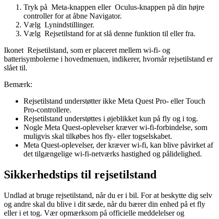
Tryk på
Meta-knappen
eller
Oculus-knappen
på din højre
controller for at åbne Navigator.
Vælg
Lynindstillinger
.
Vælg
Rejsetilstand
for at slå denne funktion til eller fra.
Ikonet
Rejsetilstand
, som er placeret mellem wi-fi- og
batterisymbolerne i hovedmenuen, indikerer, hvornår rejsetilstand er
slået til.
Bemærk:
Rejsetilstand understøtter ikke Meta Quest Pro- eller Touch
Pro-controllere.
Rejsetilstand understøttes i øjeblikket kun på fly og i tog.
Nogle Meta Quest-oplevelser kræver wi-fi-forbindelse, som
muligvis skal tilkøbes hos fly- eller togselskabet.
Meta Quest-oplevelser, der kræver wi-fi, kan blive påvirket af
det tilgængelige wi-fi-netværks hastighed og pålidelighed.
Sikkerhedstips til rejsetilstand
Undlad at bruge rejsetilstand, når du er i bil. For at beskytte dig selv
og andre skal du blive i dit sæde, når du bærer din enhed på et fly
eller i et tog. Vær opmærksom på officielle meddelelser og