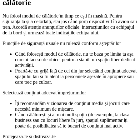
călătorie
Nu folosi modul de călătorie în timp ce ești în mașină. Pentru
siguranța ta și a celorlalți, stai jos când porți dispozitivul în avion sau
tren. Acordă atenție anunțurilor oficiale, interacțiunilor cu echipajul
de la bord și urmează toate indicațiile echipajului.
Funcțiile de siguranță uzuale nu rulează conform așteptărilor
Când folosești modul de călătorie, nu te baza pe limita ta așa
cum ai face-o de obicei pentru a stabili un spațiu liber dedicat
activității.
Poartă-te cu grijă față de cei din jur selectând conținut adecvat
spațiului tău și fii atent la persoanele așezate în apropiere sau
care trec pe culoar.
Selectează conținut adecvat împrejurimilor
Îți recomandăm vizionarea de conținut media și jocuri care
necesită minimum de mișcare.
Când călătorești și ai mai mult spațiu (de exemplu, la clasa
business sau cu locuri libere în jur), spațiul suplimentar îți
poate da posibilitatea să te bucuri de conținut mai activ.
Protejează-te și distrează-te