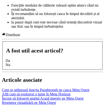
Funcțiile modului de călătorie rulează optim atunci când nu
există turbulențe.
Îți recomandăm să nu folosești casca în timpul decolării și al
aterizării.
Ia pauze după cum este necesar când resimți disconfort vizual
sau fizic sau în timpul turbulențelor.
Distribuie
A fost util acest articol?
Da
Nu
Articole asociate
Cum se utilizează funcția Passthrough pe casca Meta Quest
Află cum să explorezi o lume în Meta Horizon
Începe să folosești spațiul Acasă imersiv pe Meta Quest
Resetarea vizualizării pe Meta Quest