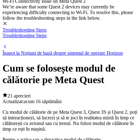
Wi-Fi Connectivity Issue on Meta Quest 2
We’re aware that some Quest 2 devices may currently be
experiencing difficulty connecting to Wi-Fi. To resolve this, please
follow the troubleshooting steps in the link below.
Troubleshooting Steps
Troubleshooting Steps
Înapoi la Noțiuni de bază despre sistemul de operare Horizon
Cum se folosește modul de
călătorie pe Meta Quest
21 aprecieri
Actualizat:
acum 16 săptămâni
Cu modul de călătorie de pe Meta Quest 3, Quest 3S și Quest 2, poți
să interacționezi, să lucrezi și să te joci în realitatea mixtă în timp ce
călătorești cu avionul sau cu trenul. Nu folosi modul de călătorie în
timp ce ești în mașină.
Pentru a activa sau a dezactiva modul de călătorie
: