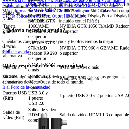
Asistencia para el pack de Meta Quest 3S edición Xbox con mando
1 puerto USB 3.0
USB
USB 3.0
4590/AMD
Intel i3-6100/AMD Ryzen 3 1200, F
inalámbrico de Xbox o la suscripción a Xbox Game Pass Ultimate
Procesador
Ryzen 5 1500X
superior
Salida de vídeo
Salida de vídeo miniDisplayPort comp
Más información sobre Xbox Cloud Gaming en Meta Quest
Salida de
o superior
DisplayPort
(adaptador miniDisplayPort a Display
Usar la aplicación de Meta Quest HDMI Link
vídeo
compatible
incluido con el Rift S)
NVIDIA GTX
Tarjeta
1060/AMD
NVIDIA GTX 1050 Ti/AMD Radeon
¿Todavía necesitas ayuda?
gráfica
Radeon RX 480
o superior
o superior
Cuéntanos con qué necesitas ayuda y te ofreceremos la mejor
NVIDIA GTX
Tarjeta
solución.
970/AMD
NVIDIA GTX 960 4 GB/AMD Rade
gráfica
Obtener ayuda
Radeon R9 290
o superior
alternativa
o superior
8 GB de RAM
Obtén respuestas de la comunidad
Memoria
8 GB de RAM o más
o más
Sistema
Windows 10 o
Si tienes algún problema, puedes obtener respuestas a tus preguntas
Windows 10 o superior
operativo
superior
de usuarios de Meta Quest de todo el mundo.
Ir al Foro de la comunidad
3 puertos
Puertos USB
USB 3.0 y
1 puerto USB 3.0 y 2 puertos USB 2.
(Rift)
1 puerto
USB 2.0
Salida de vídeo
Salida de
HDMI 1.3
Salida de vídeo HDMI 1.3 compatible
vídeo (Rift)
compatible