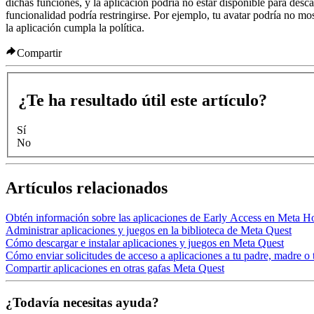
dichas funciones, y la aplicación podría no estar disponible para desc
funcionalidad podría restringirse. Por ejemplo, tu avatar podría no mos
la aplicación cumpla la política.
Compartir
¿Te ha resultado útil este artículo?
Sí
No
Artículos relacionados
Obtén información sobre las aplicaciones de Early Access en Meta H
Administrar aplicaciones y juegos en la biblioteca de Meta Quest
Cómo descargar e instalar aplicaciones y juegos en Meta Quest
Cómo enviar solicitudes de acceso a aplicaciones a tu padre, madre o 
Compartir aplicaciones en otras gafas Meta Quest
¿Todavía necesitas ayuda?