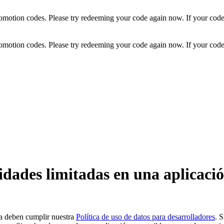
otion codes. Please try redeeming your code again now. If your code st
otion codes. Please try redeeming your code again now. If your code st
dades limitadas en una aplicaci
ma deben cumplir nuestra
Política de uso de datos para desarrolladores
. S