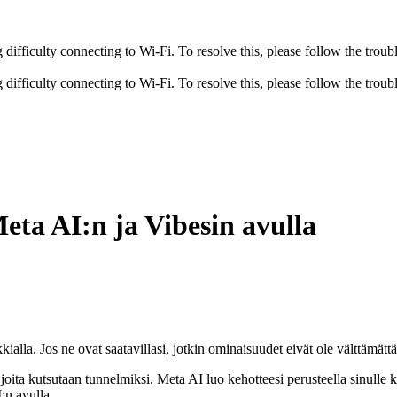
fficulty connecting to Wi-Fi. To resolve this, please follow the troubl
fficulty connecting to Wi-Fi. To resolve this, please follow the troubl
eta AI:n ja Vibesin avulla
kialla. Jos ne ovat saatavillasi, jotkin ominaisuudet eivät ole välttämättä
oita kutsutaan tunnelmiksi. Meta AI luo kehotteesi perusteella sinulle k
:n avulla.