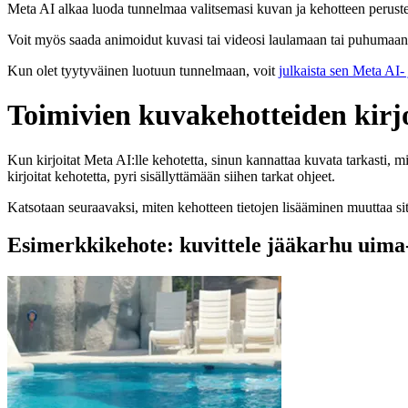
Meta AI alkaa luoda tunnelmaa valitsemasi kuvan ja kehotteen peruste
Voit myös saada animoidut kuvasi tai videosi laulamaan tai puhumaan t
Kun olet tyytyväinen luotuun tunnelmaan, voit
julkaista sen Meta AI-
Toimivien kuvakehotteiden kirj
Kun kirjoitat Meta AI:lle kehotetta, sinun kannattaa kuvata tarkasti, mit
kirjoitat kehotetta, pyri sisällyttämään siihen tarkat ohjeet.
Katsotaan seuraavaksi, miten kehotteen tietojen lisääminen muuttaa sit
Esimerkkikehote: kuvittele jääkarhu uima-