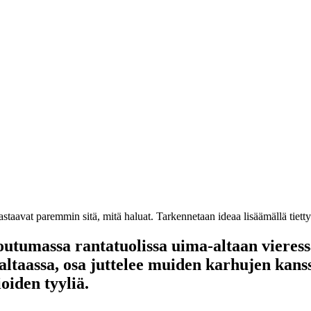
staavat paremmin sitä, mitä haluat. Tarkennetaan ideaa lisäämällä tietty v
outumassa rantatuolissa uima-altaan vieres
altaassa, osa juttelee muiden karhujen kans
oiden tyyliä.