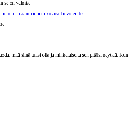
n se on valmis.
noinnin tai ääninauhoja kuviisi tai videoihisi
.
se
.
oda, mitä siinä tulisi olla ja minkälaiselta sen pitäisi näyttää. Kun