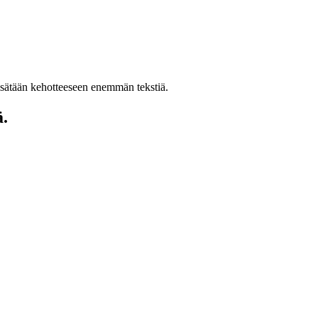
 Lisätään kehotteeseen enemmän tekstiä.
ä.