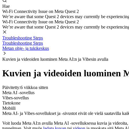
Hae
Wi-Fi Connectivity Issue on Meta Quest 2
We’re aware that some Quest 2 devices may currently be experiencing di
Wi-Fi Connectivity Issue on Meta Quest 2
We’re aware that some Quest 2 devices may currently be experiencing di
Troubleshooting Steps
Troubleshooting Steps
Metan ohje- ja tukikeskus
Kuvien ja videoiden luominen Meta AI:n ja Vibesin avulla
Kuvien ja videoiden luominen M
Päivitetty:
6 viikkoa sitten
Meta AI -sovellus
Vibes-sovellus
Tietokone
Mobiili
Meta AI- ja Vibes-sovellukset ja -sivustot eivät ole vielä saatavilla kaik
Voit luoda Meta AI:n avulla Meta AI -sovelluksessa kuvia ja videoita, j
tunnelman. Voit myös
ladata kuvan
tai
videon
ja muokata sitä Meta AI