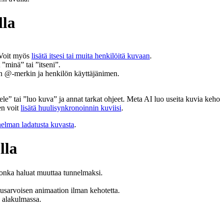
lla
. Voit myös
lisätä itsesi tai muita henkilöitä kuvaan
.
 ”minä” tai ”itseni”.
n @-merkin ja henkilön käyttäjänimen.
ele” tai ”luo kuva” ja annat tarkat ohjeet. Meta AI luo useita kuvia kehot
en voit
lisätä huulisynkronoinnin kuviisi
.
nelman ladatusta kuvasta
.
lla
jonka haluat muuttaa tunnelmaksi.
etusarvoisen animaation ilman kehotetta.
alakulmassa.