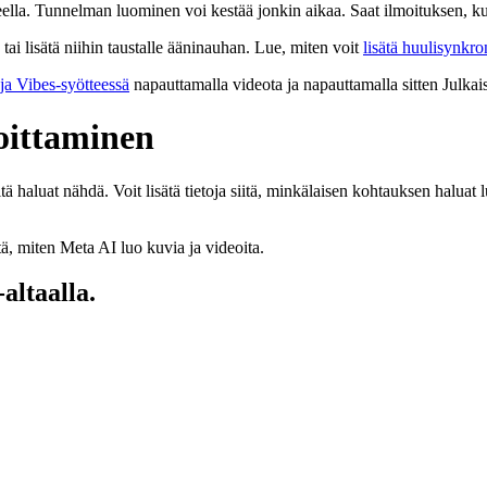
ella. Tunnelman luominen voi kestää jonkin aikaa. Saat ilmoituksen, ku
ai lisätä niihin taustalle ääninauhan. Lue, miten voit
lisätä huulisynkro
 ja Vibes-syötteessä
napauttamalla videota ja napauttamalla sitten
Julkai
oittaminen
ä haluat nähdä. Voit lisätä tietoja siitä, minkälaisen kohtauksen haluat lu
ä, miten Meta AI luo kuvia ja videoita.
altaalla.