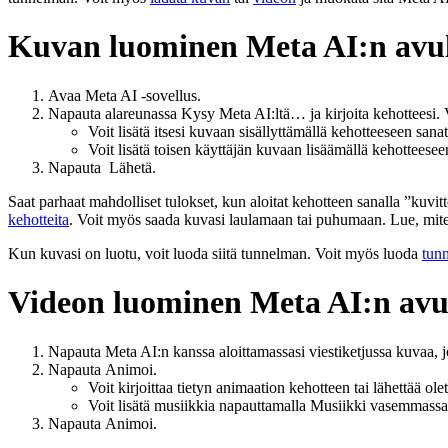
Kuvan luominen Meta AI:n avu
Avaa Meta AI -sovellus.
Napauta alareunassa
Kysy Meta AI:ltä…
ja kirjoita kehotteesi
Voit lisätä itsesi kuvaan
sisällyttämällä kehotteeseen sanat
Voit lisätä toisen käyttäjän kuvaan
lisäämällä kehotteesee
Napauta
Lähetä
.
Saat parhaat mahdolliset tulokset, kun aloitat kehotteen sanalla ”kuvitt
kehotteita
. Voit myös saada kuvasi laulamaan tai puhumaan. Lue, mit
Kun kuvasi on luotu, voit luoda siitä tunnelman. Voit myös luoda
tun
Videon luominen Meta AI:n avu
Napauta Meta AI:n kanssa aloittamassasi viestiketjussa kuvaa, 
Napauta
Animoi
.
Voit kirjoittaa tietyn animaation kehotteen tai lähettää ol
Voit lisätä musiikkia napauttamalla
Musiikki
vasemmassa 
Napauta
Animoi
.