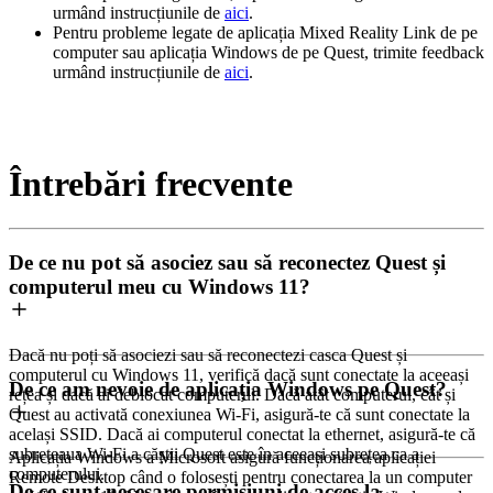
urmând instrucțiunile de
aici
.
Pentru probleme legate de aplicația Mixed Reality Link de pe
computer sau aplicația Windows de pe Quest, trimite feedback
urmând instrucțiunile de
aici
.
Întrebări frecvente
De ce nu pot să asociez sau să reconectez Quest și
computerul meu cu Windows 11?
Dacă nu poți să asociezi sau să reconectezi casca Quest și
computerul cu Windows 11, verifică dacă sunt conectate la aceeași
De ce am nevoie de aplicația Windows pe Quest?
rețea și dacă ai deblocat computerul. Dacă atât computerul, cât și
Quest au activată conexiunea Wi-Fi, asigură-te că sunt conectate la
același SSID. Dacă ai computerul conectat la ethernet, asigură-te că
subrețeaua Wi-Fi a căștii Quest este în aceeași subrețea ca a
Aplicația Windows a Microsoft asigură funcționarea aplicației
computerului.
Remote Desktop când o folosești pentru conectarea la un computer
De ce sunt necesare permisiuni de acces la