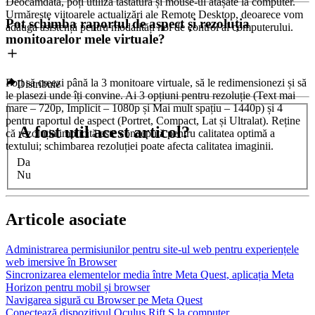
Deocamdată, poți utiliza tastatura și mouse-ul atașate la computer.
Urmărește viitoarele actualizări ale Remote Desktop, deoarece vom
Pot schimba raportul de aspect și rezoluția
adăuga asistență pentru modalități noi de control al computerului.
monitoarelor mele virtuale?
Poți să creezi până la 3 monitoare virtuale, să le redimensionezi și să
Distribuie
le plasezi unde îți convine. Ai 3 opțiuni pentru rezoluție (Text mai
mare – 720p, Implicit – 1080p și Mai mult spațiu – 1440p) și 4
pentru raportul de aspect (Portret, Compact, Lat și Ultralat). Reține
A fost util acest articol?
că rezoluția implicită este concepută pentru calitatea optimă a
textului; schimbarea rezoluției poate afecta calitatea imaginii.
Da
Nu
Articole asociate
Administrarea permisiunilor pentru site-ul web pentru experiențele
web imersive în Browser
Sincronizarea elementelor media între Meta Quest, aplicația Meta
Horizon pentru mobil și browser
Navigarea sigură cu Browser pe Meta Quest
Conectează dispozitivul Oculus Rift S la computer